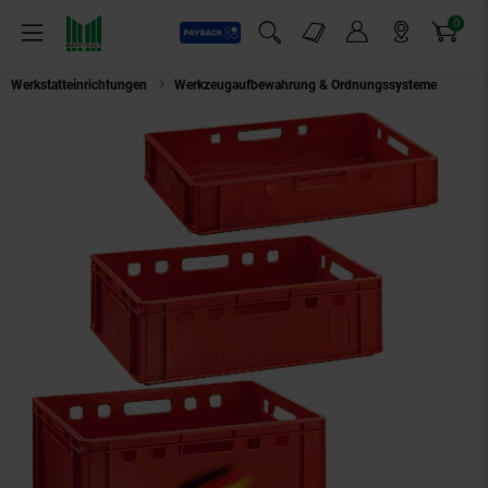
0
Payback
Markt-Angebote
Artikel
Menü
Suchfeld einblenden
Mein Konto
Markt finden
Warenkorb
Werkstatteinrichtungen
Werkzeugaufbewahrung & Ordnungssysteme
BURI Eurofleischkiste rot Verschiedene Größen E1 / E2 / E3