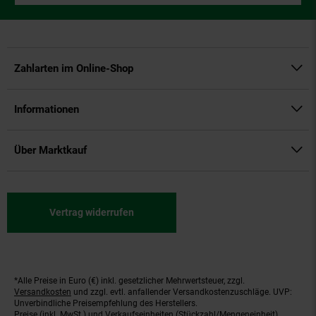
Zahlarten im Online-Shop
Informationen
Über Marktkauf
Vertrag widerrufen
*Alle Preise in Euro (€) inkl. gesetzlicher Mehrwertsteuer, zzgl.
Fußnoten
Versandkosten
und zzgl. evtl. anfallender Versandkostenzuschläge. UVP:
Unverbindliche Preisempfehlung des Herstellers.
Preise (inkl. MwSt.) und Verkaufseinheiten (Stückzahl/Mengeneinheit)