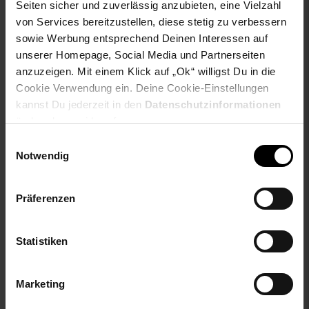
Seiten sicher und zuverlässig anzubieten, eine Vielzahl
Payback Punkte
Basis°Punkte:
9
von Services bereitzustellen, diese stetig zu verbessern
Extra°Punkte:
0
sowie Werbung entsprechend Deinen Interessen auf
unserer Homepage, Social Media und Partnerseiten
anzuzeigen. Mit einem Klick auf „Ok“ willigst Du in die
Produktbeschreibung
Cookie Verwendung ein. Deine Cookie-Einstellungen
kannst Du jederzeit in den
Datenschutzinformationen
ändern bzw. widerrufen.
Eurofleischkiste E1 / E2 / E3 - auch in anderen Bereichen
nutzbar
Einwilligungsauswahl
Notwendig
Made in Germany
Maße: 40x60x12,5cm / 40x60x20cm / 40x60x30cm
Stoßfestes HDPE
Präferenzen
Für Lebensmittel nutzbar
Stapelbar
Statistiken
Taragewicht 1,5kg / 2kg / 3kg
Farbe: rot
Marketing
Artikelnummer: 3107705001
EAN: 4250407386498