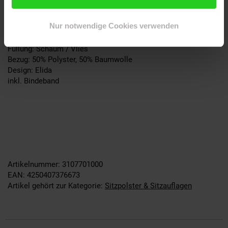
Sesselauflage Elida Niedriglehner
Auflage für Sessel niedrig
Nur notwendige Cookies verwenden
Maße ca 105x50cm
Stärke: 6cm
Füllung: Schaum / Vlies
Bezug: 50% Polyster, 50% Baumwolle
Design: Elida
inkl. Bindeband
Artikelnummer: 3107701000
EAN: 4250407376673
Artikel gehört zur Kategorie:
Sitzpolster & Sitzauflagen