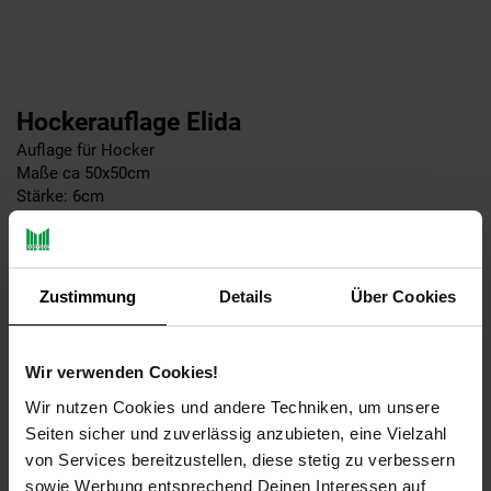
Hockerauflage Elida
Auflage für Hocker
Maße ca 50x50cm
Stärke: 6cm
Füllung: Schaum / Vlies
Bezug: 50% Polyster, 50% Baumwolle
Design: Elida
inkl. Bindeband
Zustimmung
Details
Über Cookies
Relaxauflage Elida
Auflage für Relaxliege
Wir verwenden Cookies!
Maße ca 180x50cm
Wir nutzen Cookies und andere Techniken, um unsere
Stärke: 6cm
Seiten sicher und zuverlässig anzubieten, eine Vielzahl
Füllung: Schaum / Vlies
Bezug: 50% Polyster, 50% Baumwolle
von Services bereitzustellen, diese stetig zu verbessern
Design: Elida
sowie Werbung entsprechend Deinen Interessen auf