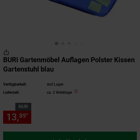
BURI Gartenmöbel Auflagen Polster Kissen
Gartenstuhl blau
Verfügbarkeit:
Auf Lager
Lieferzeit:
ca. 3 Werktage
NUR
13,
nur 13,
€ Sternchen Fußn
89
89
*