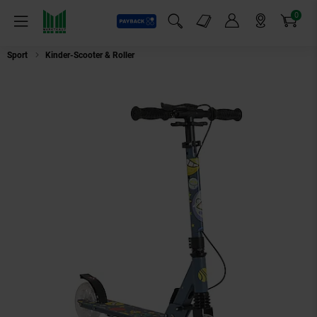
0
Payback
Markt-Angebote
Artikel
Menü
Suchfeld einblenden
Mein Konto
Markt finden
Warenkorb
Sport
Kinder-Scooter & Roller
Byox Kinderroller Snazzy faltbar Hinterra