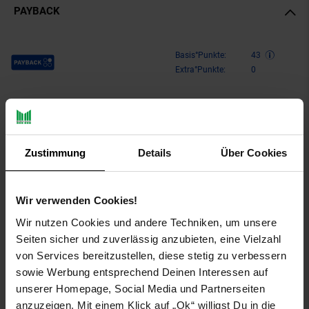
PAYBACK
Payback Punkte
Basis°Punkte:
43
Extra°Punkte:
0
Produktbeschreibung
Zustimmung
Details
Über Cookies
Der
Kinderroller Snazzy
von Byox überzeugt mit modernem
Design, hoher Sicherheit und maximalem Fahrkomfort. Dank
der faltbaren Aluminiumkonstruktion ist er leicht, stabil und
Wir verwenden Cookies!
einfach zu transportieren. Der integrierte Frontstoßdämpfer
sorgt für eine angenehme Fahrt auch auf unebenen Wegen. Die
Wir nutzen Cookies und andere Techniken, um unsere
Kombination aus Hand- und Fußbremse bietet optimale
Seiten sicher und zuverlässig anzubieten, eine Vielzahl
Kontrolle und Sicherheit. Besonders cool: die transparenten
von Services bereitzustellen, diese stetig zu verbessern
LED-Rollen mit hochwertigen ABEC-7-Lagern für eine ruhige
sowie Werbung entsprechend Deinen Interessen auf
und schnelle Fahrt. Der höhenverstellbare Lenker wächst mit
unserer Homepage, Social Media und Partnerseiten
und passt sich perfekt an. Ideal für Kinder ab 6 Jahren.
anzuzeigen. Mit einem Klick auf „Ok“ willigst Du in die