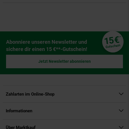
Fußzeile
€
15
**
Newsletter Anmeldung
Abonniere unseren Newsletter und
Gutschein
sichere dir einen 15 €**-Gutschein!
Jetzt Newsletter abonnieren
Zahlarten im Online-Shop
Informationen
Über Marktkauf