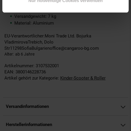
Nur notwendige Cookies verwenden
Produktgröße L 74 x B 40 x H 89 cm
Kartongröße: L 76 x B 53 x H 24 cm
Versandgewicht: 7 kg
Material: Aluminium
EU-Verantwortlicher:Moni Trade Ltd. Bojurka
VladimirovaTrebich, Dolo
Str11298SofiaBulgarienoffice@cangaroo-bg.com
Alter
ab 6 Jahre
Artikelnummer: 3107532001
EAN: 3800146228736
Artikel gehört zur Kategorie:
Kinder-Scooter & Roller
Versandinformationen
Herstellerinformationen