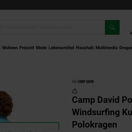
n
Wohnen
Freizeit
Mode
Lebensmittel
Haushalt
Multimedia
Droger
rt Windsurfing Kurzarmshirt mit Polokragen
Camp David Po
Windsurfing Ku
Polokragen
(Pr