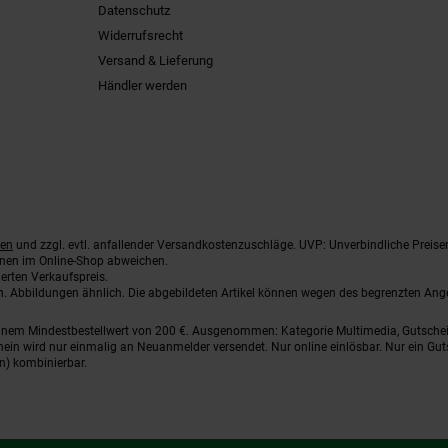
Datenschutz
Widerrufsrecht
Versand & Lieferung
Händler werden
ten
und zzgl. evtl. anfallender Versandkostenzuschläge. UVP: Unverbindliche Preise
nnen im Online-Shop abweichen.
erten Verkaufspreis.
ten. Abbildungen ähnlich. Die abgebildeten Artikel können wegen des begrenzten An
einem Mindestbestellwert von 200 €. Ausgenommen: Kategorie Multimedia, Gutsche
ein wird nur einmalig an Neuanmelder versendet. Nur online einlösbar. Nur ein Gut
n) kombinierbar.