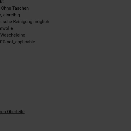
ckt
, Ohne Taschen
, einreihig
emische Reinigung möglich
umwolle
r Wäscheleine
00% not_applicable
ren Oberteile