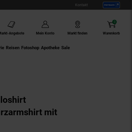
Kontakt
0
Artikel
Markt-Angebote
Mein Konto
Markt finden
Warenkorb
ie
Externer Link:
Reisen
Externer Link:
Fotoshop
Externer Link:
Apotheke
Sale
loshirt
rzarmshirt mit
odukt aktuell ausverkauft)