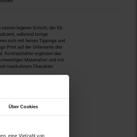
tionen
seinen legeren Schnitt, der für
nakzent, während tonige
ren sich mit feinen Tippings und
go Print auf der Unterseite des
rd. Kontrastnähte ergänzen das
ochwertigen Materialien und mit
 mit maskulinem Charakter.
Über Cookies
en, eine Vielzahl von