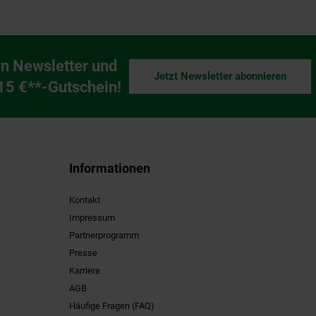
n Newsletter und
Jetzt Newsletter abonnieren
ng
 15 €**-Gutschein!
Informationen
Kontakt
Impressum
Partnerprogramm
Presse
Karriere
AGB
Häufige Fragen (FAQ)