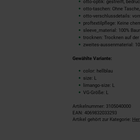
otto-optik: gestreift, bedru
otto-taschen: Ohne Tasche
otto-verschlussdetails: vorn
proftextilpflege: Keine ch
sleeve_material: 100% Ba
trocknen: Trocknen auf de
zweites-aussenmaterial: 1
Gewählte Variante:
color: hellblau
size: L
limango-size: L
VG-Größe: L
Artikelnummer: 3105040000
EAN: 4069832033293
Artikel gehört zur Kategorie:
Her