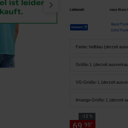
Lieferzeit:
neue Ware i
Payback Punkte
Basis°Punk
Extra°Punk
Farbe:
hellblau (derzeit aus
Größe:
L (derzeit ausverkau
VG-Größe:
L (derzeit ausve
limango-Größe:
L (derzeit a
Sie Sparen 12 Prozent,
-12 %
69,
Sie Spare
95
*