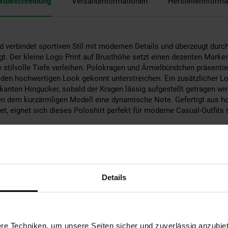
ktbeschreibung
Versandinformationen
Herstellerinforma
verbindet sportiven Stil mit modernen Details und überzeugt durch 
gt. Der kleine Logo Print auf Brusthöhe setzt einen dezenten Marke
 stilvolle Tiefe verleihen. Polokragen und Ärmelbündchen präsentie
 den hochwertigen Look gekonnt unterstreichen. Ein zusätzlicher Lo
kanten Hingucker, sobald der Kragen lässig aufgestellt getragen wi
en dem kurzärmligen Modell eine dynamische Note. Gefertigt aus h
, eignet sich dieses Poloshirt perfekt für moderne Casual-Outfits
irt
indsurfing'
: 100% Baumwolle
Details
: Baumwolle
tebene: keine Angabe
110°C ohne Dampf
ble
e Techniken, um unsere Seiten sicher und zuverlässig anzubiet