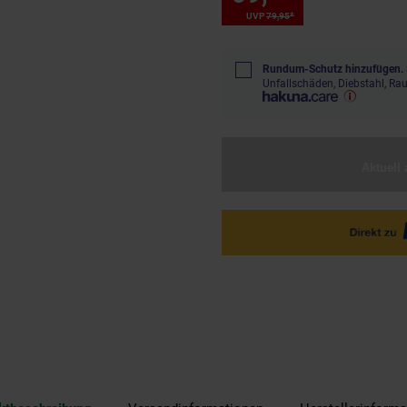
*
UVP
79,
95
UVP : 79,
95
€
Rundum-Schutz hinzufügen.
Unfallschäden, Diebstahl, R
Aktuell 