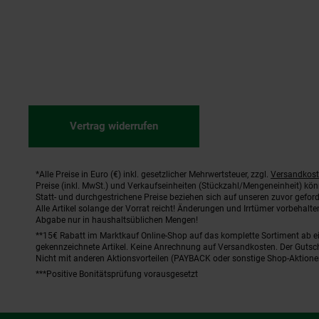
Vertrag widerrufen
*Alle Preise in Euro (€) inkl. gesetzlicher Mehrwertsteuer, zzgl.
Versandkos
Fußnoten
Preise (inkl. MwSt.) und Verkaufseinheiten (Stückzahl/Mengeneinheit) kö
Statt- und durchgestrichene Preise beziehen sich auf unseren zuvor geford
Alle Artikel solange der Vorrat reicht! Änderungen und Irrtümer vorbehal
Abgabe nur in haushaltsüblichen Mengen!
**15€ Rabatt im Marktkauf Online-Shop auf das komplette Sortiment ab 
gekennzeichnete Artikel. Keine Anrechnung auf Versandkosten. Der Gutsch
Nicht mit anderen Aktionsvorteilen (PAYBACK oder sonstige Shop-Aktione
***Positive Bonitätsprüfung vorausgesetzt