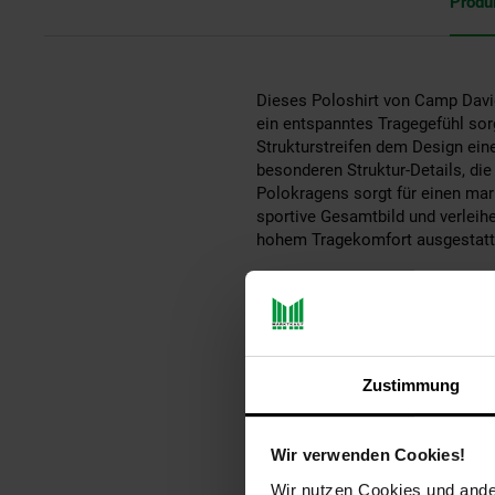
Produ
Dieses Poloshirt von Camp David 
ein entspanntes Tragegefühl sor
Strukturstreifen dem Design eine
besonderen Struktur-Details, die
Polokragens sorgt für einen mar
sportive Gesamtbild und verleih
hohem Tragekomfort ausgestattet
Gattung VG für Titel: Polosh
aboutyou-titel: Poloshirt 'W
ay-PFAS: PFAS Frei
ay-material: Obermaterial
Zustimmung
ay-material-eigenschaften
ay-sondergroessen_produk
bleichen: Nicht bleichen
Wir verwenden Cookies!
buegeln: Bügeln bei max. 
fuellung: 100% not_applica
Wir nutzen Cookies und ander