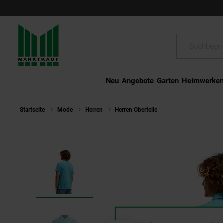
Schließen
Suche:
Neu
Angebote
Garten
Heimwerke
Startseite
Mode
Herren
Herren Oberteile
Camp David Poloshi