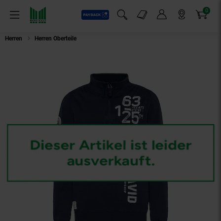
0
Payback
Markt-Angebote
Artikel
Menü
Suchfeld einblenden
Mein Konto
Markt finden
Warenkorb
Herren
Herren Oberteile
Camp David Strickpullover Laser Sailing Troyer Pu