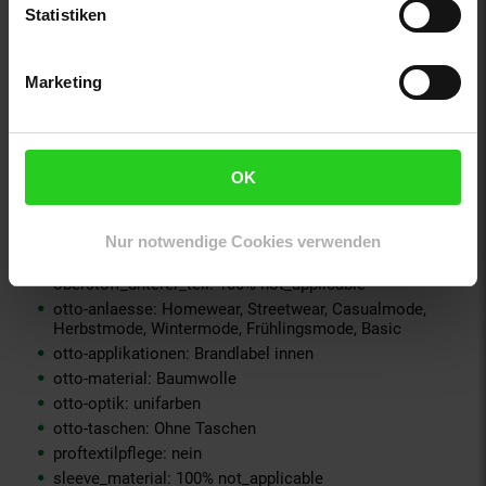
material-futter-aermel: 100% not_applicable
Statistiken
material-futter-innenjacke: 100% not_applicable
material-kunstfellkragen: 100% not_applicable
Marketing
material-oberstoff-innenjacke: 100% not_applicable
material-oberstoff-innenseite: 100% not_applicable
material-oberstoff-mittlere-schicht: 100% not_applicable
material-oberstoff-mittlerer-teil: 100% not_applicable
OK
material-oberstoff-oberer-teil: 100% not_applicable
material-oberstoff-rueckseite: 100% not_applicable
material-verzierung: 100% not_applicable
Nur notwendige Cookies verwenden
material_futter: 100% not_applicable
oberstoff_unterer_teil: 100% not_applicable
otto-anlaesse: Homewear, Streetwear, Casualmode,
Herbstmode, Wintermode, Frühlingsmode, Basic
otto-applikationen: Brandlabel innen
otto-material: Baumwolle
otto-optik: unifarben
otto-taschen: Ohne Taschen
proftextilpflege: nein
sleeve_material: 100% not_applicable