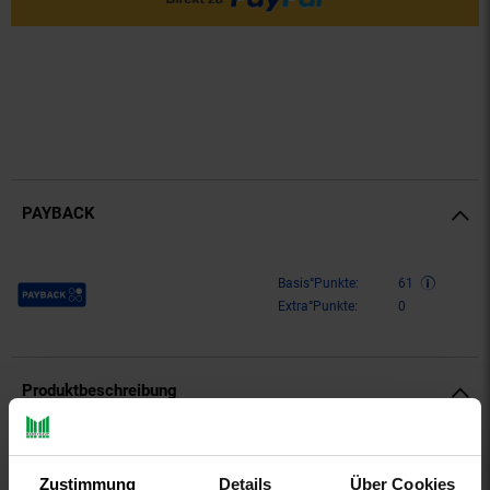
PAYBACK
Payback Punkte
Basis°Punkte:
61
Extra°Punkte:
0
Produktbeschreibung
Dieser klassisch-maritime Feinstrickpullover besitzt
Labelprints vorn und am oberen Rücken sowie Labelpatches
Zustimmung
Details
Über Cookies