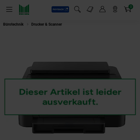
0
Payback
Markt-Angebote
Artikel
Menü
Suchfeld einblenden
Mein Konto
Markt finden
Warenkorb
Bürotechnik
Drucker & Scanner
Canon Pixma TS 705a Tintenstrahldrucke