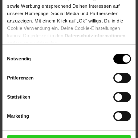
sowie Werbung entsprechend Deinen Interessen auf
unserer Homepage, Social Media und Partnerseiten
Payback Punkte
Basis°Punkte:
44
anzuzeigen. Mit einem Klick auf „Ok“ willigst Du in die
Extra°Punkte:
0
Cookie Verwendung ein. Deine Cookie-Einstellungen
kannst Du jederzeit in den
Datenschutzinformationen
ändern bzw. widerrufen.
Produktbeschreibung
Einwilligungsauswahl
Notwendig
Große Funktionsvielfalt, kleines Format: Der bisher
kompakteste Canon Drucker mit 5 separaten Tinten, einer
Papierkapazität von bis zu 350 Blatt Normalpapier und
Präferenzen
umfangreichen Schnittstellen liefert professionell aussehende
Dokumente und erstklassige Fotos - und das zum günstigen
Preis.
Statistiken
Artikelnummer: 3093629000
EAN: 4549292198423
Marketing
Artikel gehört zur Kategorie:
Drucker & Scanner