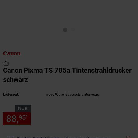
Canon Pixma TS 705a Tintenstrahldrucker
schwarz
(Produkt aktuell ausverkauft)
Lieferzeit:
neue Ware ist bereits unterwegs
NUR
88,
nur 88,
€ Sternchen Fußn
95
95
*