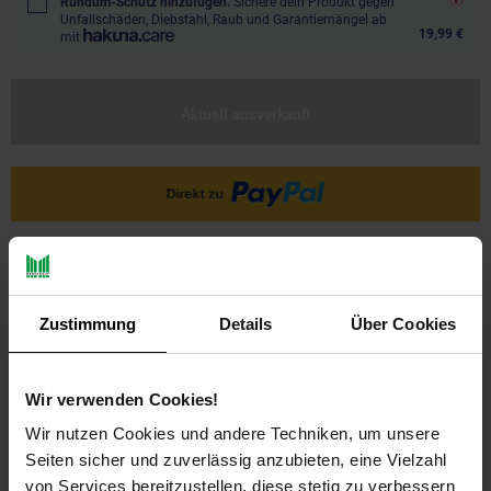
Rundum-Schutz hinzufügen.
Sichere dein Produkt gegen
Unfallschäden, Diebstahl, Raub und Garantiemängel ab
19,99 €
mit
Aktuell ausverkauft
Ja, ich möchte ein Altgerät abgeben.
Zustimmung
Details
Über Cookies
Wir verwenden Cookies!
Wir nutzen Cookies und andere Techniken, um unsere
Seiten sicher und zuverlässig anzubieten, eine Vielzahl
PAYBACK
von Services bereitzustellen, diese stetig zu verbessern