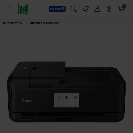
0
Payback
Markt-Angebote
Artikel
Menü
Suchfeld einblenden
Mein Konto
Markt finden
Warenkorb
Bürotechnik
Drucker & Scanner
Canon PIXMA TS9550a Drucker Farbtinten