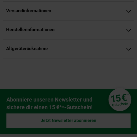
Versandinformationen
Herstellerinformationen
Altgeräterücknahme
Fußzeile
€
15
**
Newsletter Anmeldung
Abonniere unseren Newsletter und
Gutschein
sichere dir einen 15 €**-Gutschein!
Jetzt Newsletter abonnieren