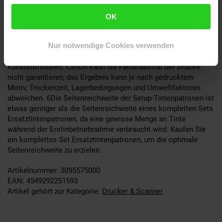
nur bei Verwendung von Canon Originaltinten verfügbar. ³ (Nur
A5/A4/LTR auf Normalpapier) 4Je nach Verfügbarkeit in der
OK
jeweiligen Region. 5 Basierend auf beschleunigten Canon
Testverfahren bei dunkler Lagerung und kontrollierter
Nur notwendige Cookies verwenden
Temperatur, Luftfeuchtigkeit und Luftgasgehalt unter
Simulation einer Aufbewahrung in einem Album mit
Kunststoffhüllen. Canon kann die Farbstabilität der Drucke
nicht garantieren; das Ergebnis kann je nach gedrucktem
Motiv, Trockenzeit, Lagerbedingungen und Umweltfaktoren
abweichen. 6Die Seitenreichweite der Setup-Tintenpatronen ist
etwas geringer als die Seitenreichweite eines kompletten Sets
Ersatztintenpatronen, da eine gewisse Menge an Tinte
während der Erstinbetriebnahme verbraucht wird. Kaufen Sie
ein komplettes Set Ersatztintenpatronen, um die optimale
Seitenreichweite zu erzielen.
Artikelnummer: 3095575000
EAN: 4549292251593
Artikel gehört zur Kategorie:
Drucker & Scanner