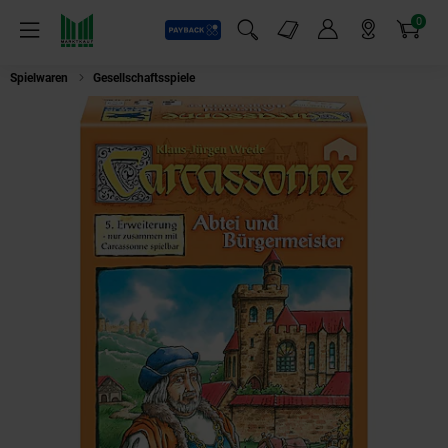
0
Payback
Markt-Angebote
Artikel
Menü
Suchfeld einblenden
Mein Konto
Markt finden
Warenkorb
Spielwaren
Gesellschaftsspiele
Carcassonne: Abtei & Bürgermeister