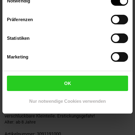
Notwendig
dass sie jederzeit einfach wieder aus dem Grundspiel
aussortiert werden können.
Präferenzen
Material:
12 neue Landschaftskarten
Statistiken
6 Holzfiguren Wagen
Marketing
6 Holzfiguren Bürgermeister
6 Holzfiguren Gutshof
OK
6 Landschaftsmarken Abtei
Nur notwendige Cookies verwenden
Achtung: Nicht für Kinder unter 36 Monaten geeignet. Enthält
verschluckbare Kleinteile. Erstickungsgefahr!
Alter
ab 8 Jahre
Artikelnummer: 3091191000