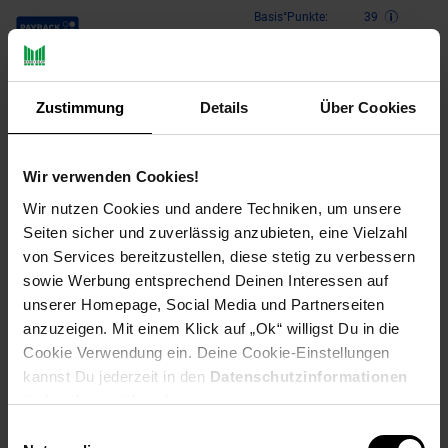
Payback Punkte
Basis°Punkte:
39
Extra°Punkte:
0
Zustimmung
Details
Über Cookies
Produktbeschreibung
Carcassonne: Abtei & Bürgermeister
Wir verwenden Cookies!
Wir nutzen Cookies und andere Techniken, um unsere
Mit dieser Erweiterung erhalten die Spieler neue
Seiten sicher und zuverlässig anzubieten, eine Vielzahl
Möglichkeiten, ihren Einfluss in der Gegend um Carcasonne zu
festigen.
von Services bereitzustellen, diese stetig zu verbessern
sowie Werbung entsprechend Deinen Interessen auf
Nun transportieren fahrende Händler ihre Waren in umliegende
unserer Homepage, Social Media und Partnerseiten
Städte und Klöster. Die Städte im Umland wachsen zu
anzuzeigen. Mit einem Klick auf „Ok“ willigst Du in die
stattlicher Größe an und wählen ihren eigenen Bürgermeister.
Cookie Verwendung ein. Deine Cookie-Einstellungen
Einfache Bauern werden wohlhabend und bauen Gutshöfe. Die
kannst Du jederzeit in den
Datenschutzinformationen
Kirche versucht, ihren Einfluss durch die Gründung von Abteien
zu festigen.
ändern bzw. widerrufen.
Einwilligungsauswahl
Die neuen Karten sind mit einem kleinen Symbol markiert, so