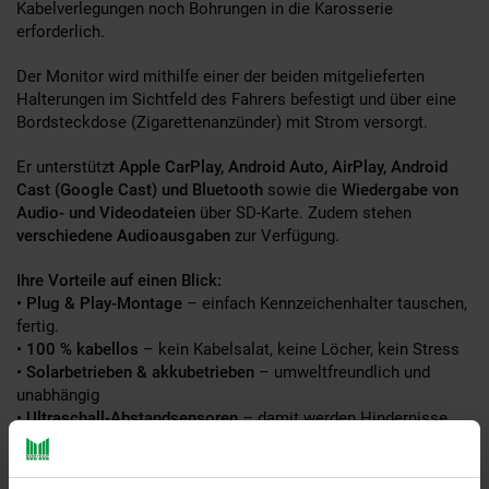
Kabelverlegungen noch Bohrungen in die Karosserie
erforderlich.
Der Monitor wird mithilfe einer der beiden mitgelieferten
Halterungen im Sichtfeld des Fahrers befestigt und über eine
Bordsteckdose (Zigarettenanzünder) mit Strom versorgt.
Er unterstütz
t Apple CarPlay, Android Auto, AirPlay, Android
Cast (Google Cast) und Bluetooth
sowie die
Wiedergabe von
Audio- und Videodateien
über SD-Karte. Zudem stehen
verschiedene Audioausgaben
zur Verfügung.
Ihre Vorteile auf einen Blick:
•
Plug & Play-Montage
– einfach Kennzeichenhalter tauschen,
fertig.
•
100 % kabellos
– kein Kabelsalat, keine Löcher, kein Stress
•
Solarbetrieben & akkubetrieben
– umweltfreundlich und
unabhängig
•
Ultraschall-Abstandsensoren
– damit werden Hindernisse
akustisch gemeldet – auch bei Dunkelheit.
•
CarPlay & Android Auto kompatibel
– Funktionen Ihres
kompatiblen Smartphones kabel-los und komfortabel über den