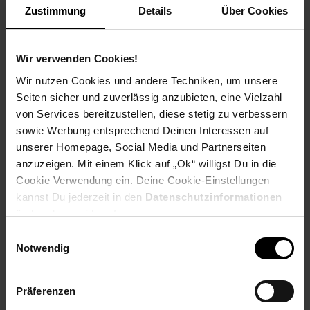
Zustimmung
Details
Über Cookies
Touchscreen nutzen
•
Ideal für PKW, Transporter & Anhänger
– dank großer
Funkreichweite
•
Anpassbare Parklinien
– sicheres und präzises Einparken
Wir verwenden Cookies!
•
Perfekt für Leasingfahrzeuge
– rückstandslos entfernbar
Wir nutzen Cookies und andere Techniken, um unsere
Seiten sicher und zuverlässig anzubieten, eine Vielzahl
Features des Kennzeichenhalters
von Services bereitzustellen, diese stetig zu verbessern
• Kennzeichenhalter für einzeilige EU-Kennzeichen (520 x 110
mm)
sowie Werbung entsprechend Deinen Interessen auf
• Hochauflösende Kamera mit CEMOS-Sensoren und einer
unserer Homepage, Social Media und Partnerseiten
Auflösung von 1.280 x 720 Pi-xeln (HD 720p). 170°-Sichtfeld
anzuzeigen. Mit einem Klick auf „Ok“ willigst Du in die
sorgen für einen guten Überblick.
Cookie Verwendung ein. Deine Cookie-Einstellungen
•
PDC Ultraschall-Abstandsensoren
messen den Abstand
kannst Du jederzeit in den
Datenschutzinformationen
zwischen dem Kennzeichenhalter und Hindernissen. Der
ändern bzw. widerrufen.
Abstand wird Ihnen akustisch gemeldet. Erfassungsbereich bis
2,2 m.
Einwilligungsauswahl
• Zwei Solarmodule laden einen 5.000 mAh-Akku. Damit ist der
Notwendig
Betrieb auch bei längeren Dunkelphasen gewährleistet.
• Anhand eines Vibrationssensors erkennt der
Kennzeichenhalter selbstständig, wenn das Fahrzeug geparkt
Präferenzen
ist und schaltet in einen batterieschonenden Standby-