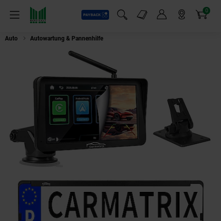
0
Payback
Markt-Angebote
Artikel
Menü
Suchfeld einblenden
Mein Konto
Markt finden
Warenkorb
Auto
Autowartung & Pannenhilfe
CARMATRIX Solar Rückfahrsystem PDC E