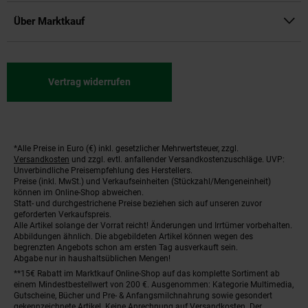
Über Marktkauf
Vertrag widerrufen
*Alle Preise in Euro (€) inkl. gesetzlicher Mehrwertsteuer, zzgl.
Fußnoten
Versandkosten
und zzgl. evtl. anfallender Versandkostenzuschläge. UVP:
Unverbindliche Preisempfehlung des Herstellers.
Preise (inkl. MwSt.) und Verkaufseinheiten (Stückzahl/Mengeneinheit)
können im Online-Shop abweichen.
Statt- und durchgestrichene Preise beziehen sich auf unseren zuvor
geforderten Verkaufspreis.
Alle Artikel solange der Vorrat reicht! Änderungen und Irrtümer vorbehalten.
Abbildungen ähnlich. Die abgebildeten Artikel können wegen des
begrenzten Angebots schon am ersten Tag ausverkauft sein.
Abgabe nur in haushaltsüblichen Mengen!
**15€ Rabatt im Marktkauf Online-Shop auf das komplette Sortiment ab
einem Mindestbestellwert von 200 €. Ausgenommen: Kategorie Multimedia,
Gutscheine, Bücher und Pre- & Anfangsmilchnahrung sowie gesondert
gekennzeichnete Artikel. Keine Anrechnung auf Versandkosten. Der