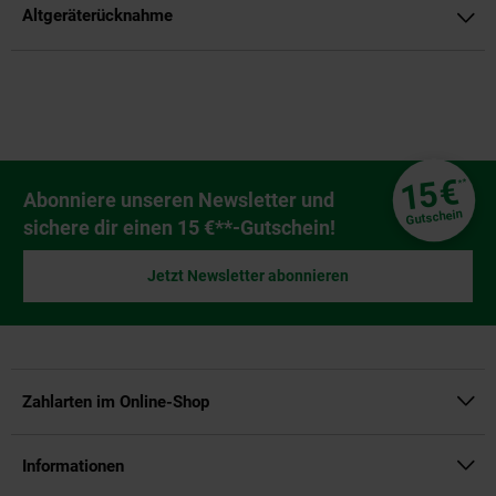
Altgeräterücknahme
Fußzeile
€
15
**
Newsletter Anmeldung
Abonniere unseren Newsletter und
Gutschein
sichere dir einen 15 €**-Gutschein!
Jetzt Newsletter abonnieren
Zahlarten im Online-Shop
Informationen