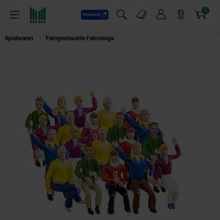
0
Payback
Markt-Angebote
Artikel
Menü
Suchfeld einblenden
Mein Konto
Markt finden
Warenkorb
Spielwaren
Ferngesteuerte Fahrzeuge
CARRERA DIVERSE - Figurensatz Tr