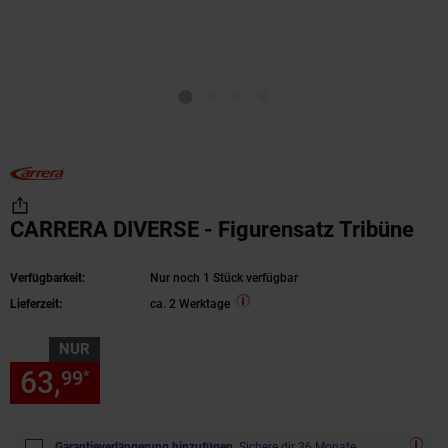
CARRERA DIVERSE - Figurensatz Tribüne
Verfügbarkeit:
Nur noch 1 Stück verfügbar
Lieferzeit:
ca. 2 Werktage
NUR
63,
nur 63,
€ Sternchen Fußn
99
99
*
Garantieverlängerung hinzufügen.
Sichere dir 36 Monate