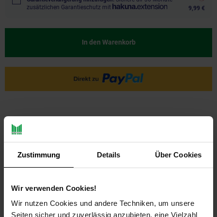
zusätzlichen Garantieschutz mit
9,99 €
In den Warenkorb
Zustimmung
Details
Über Cookies
PAYBACK
Wir verwenden Cookies!
Wir nutzen Cookies und andere Techniken, um unsere
Payback Punkte
Basis°Punkte:
31
Seiten sicher und zuverlässig anzubieten, eine Vielzahl
Extra°Punkte:
0