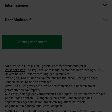
Informationen
Über Marktkauf
Vertrag widerrufen
*Alle Preise in Euro (€) inkl. gesetzlicher Mehrwertsteuer, zzgl.
Fußnoten
Versandkosten
und zzgl. evtl. anfallender Versandkostenzuschläge. UVP:
Unverbindliche Preisempfehlung des Herstellers.
Preise (inkl. MwSt.) und Verkaufseinheiten (Stückzahl/Mengeneinheit)
können im Online-Shop abweichen.
Statt- und durchgestrichene Preise beziehen sich auf unseren zuvor
geforderten Verkaufspreis.
Alle Artikel solange der Vorrat reicht! Änderungen und Irrtümer vorbehalten.
Abbildungen ähnlich. Die abgebildeten Artikel können wegen des
begrenzten Angebots schon am ersten Tag ausverkauft sein.
Abgabe nur in haushaltsüblichen Mengen!
**15€ Rabatt im Marktkauf Online-Shop auf das komplette Sortiment ab