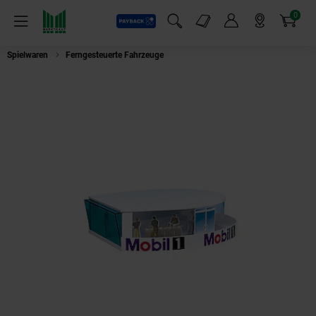
0
Payback
Markt-Angebote
Artikel
Menü
Suchfeld einblenden
Mein Konto
Markt finden
Warenkorb
Spielwaren
Ferngesteuerte Fahrzeuge
CARRERA DIVERSE - Presseturm Er