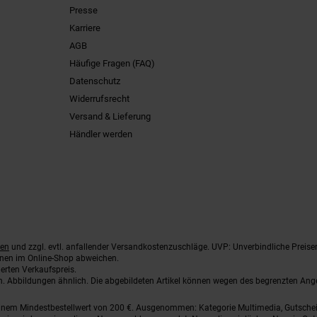
Presse
Karriere
AGB
Häufige Fragen (FAQ)
Datenschutz
Widerrufsrecht
Versand & Lieferung
Händler werden
ten
und zzgl. evtl. anfallender Versandkostenzuschläge. UVP: Unverbindliche Preise
nnen im Online-Shop abweichen.
erten Verkaufspreis.
ten. Abbildungen ähnlich. Die abgebildeten Artikel können wegen des begrenzten An
einem Mindestbestellwert von 200 €. Ausgenommen: Kategorie Multimedia, Gutsche