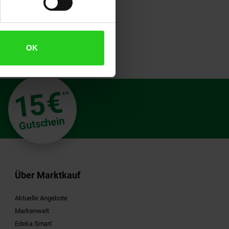
OK
€
15
**
Gutschein
Über Marktkauf
Aktuelle Angebote
Markenwelt
Edeka Smart