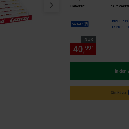
Lieferzeit:
ca. 2 Werkt
Payback Punkte
Basis°Punk
Extra°Punk
NUR
40,
nur 40,
99
99
*
In den