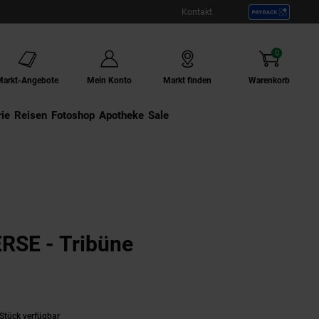
Kontakt
0
Artikel
Markt-Angebote
Mein Konto
Markt finden
Warenkorb
ie
Externer Link:
Reisen
Externer Link:
Fotoshop
Externer Link:
Apotheke
Sale
SE - Tribüne
Stück verfügbar