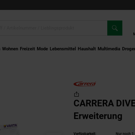
n
Wohnen
Freizeit
Mode
Lebensmittel
Haushalt
Multimedia
Droger
RERA DIVERSE - Tribüne Erweiterung
CARRERA DIVER
Erweiterung
Verfügbarkeit:
Nur noch 1 