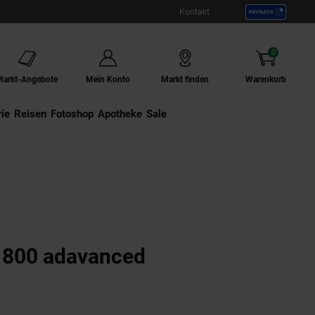
Kontakt
0
Artikel
Markt-Angebote
Mein Konto
Markt finden
Warenkorb
ie
Externer Link:
Reisen
Externer Link:
Fotoshop
Externer Link:
Apotheke
Sale
 800 adavanced