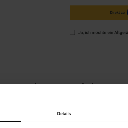
Ja, ich möchte ein Altger
ng
Versandinformationen
Herstellerinformationen
uumierer – Professionelles Vakuumieren für LebensmittelDerCAS
Details
 Wert auf Frische, Qualität und eine einfache Handhabung legen. Ob F
ses hochwertige Gerät sorgt dafür, dass Ihre Lebensmittel länger fr