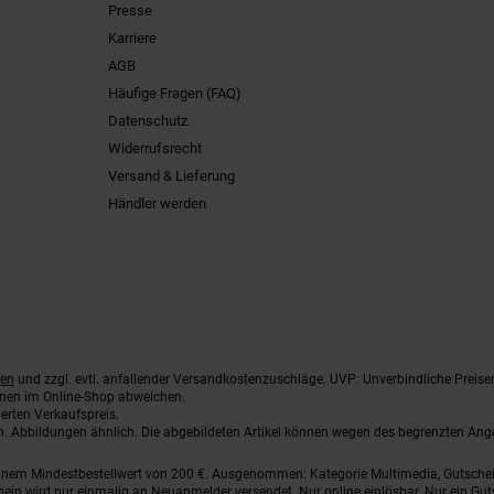
Presse
Karriere
AGB
Häufige Fragen (FAQ)
Datenschutz
Widerrufsrecht
Versand & Lieferung
Händler werden
ten
und zzgl. evtl. anfallender Versandkostenzuschläge. UVP: Unverbindliche Preise
nnen im Online-Shop abweichen.
erten Verkaufspreis.
ten. Abbildungen ähnlich. Die abgebildeten Artikel können wegen des begrenzten An
einem Mindestbestellwert von 200 €. Ausgenommen: Kategorie Multimedia, Gutsche
ein wird nur einmalig an Neuanmelder versendet. Nur online einlösbar. Nur ein Gut