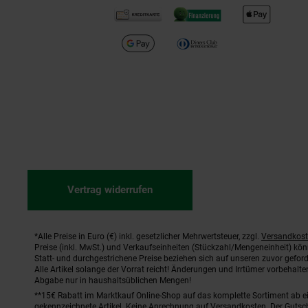
Vertrag widerrufen
*Alle Preise in Euro (€) inkl. gesetzlicher Mehrwertsteuer, zzgl.
Versandkos
Fußnoten
Preise (inkl. MwSt.) und Verkaufseinheiten (Stückzahl/Mengeneinheit) kö
Statt- und durchgestrichene Preise beziehen sich auf unseren zuvor geford
Alle Artikel solange der Vorrat reicht! Änderungen und Irrtümer vorbehal
Abgabe nur in haushaltsüblichen Mengen!
**15€ Rabatt im Marktkauf Online-Shop auf das komplette Sortiment ab 
gekennzeichnete Artikel. Keine Anrechnung auf Versandkosten. Der Gutsch