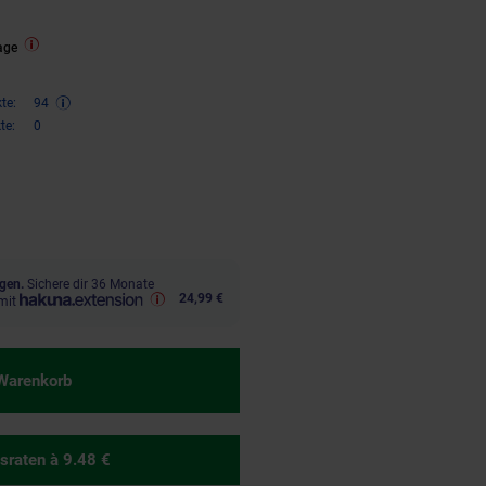
age
te:
94
te:
0
,
€ Sternchen Fußnote, Details 
99
gen.
Sichere dir 36 Monate
24,99 €
mit
 Warenkorb
sraten
à 9.48 €