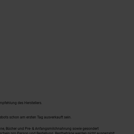
mpfehlung des Herstellers.
gebots schon am ersten Tag ausverkauft sein.
ine, Bücher und Pre- & Anfangsmilchnahrung sowie gesondert
schein pro Person und Bestellung. Restbeträge werden nicht ausgezahlt.