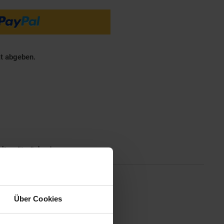
ät abgeben.
Altgeräterücknahme
O VRH 800 Advanced Proist der
Über Cookies
leisch, Fisch oder andere
isch bleiben und ihre Aromen