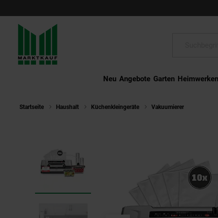
Schließen
Suche:
Neu
Angebote
Garten
Heimwerke
Startseite
Haushalt
Küchenkleingeräte
Vakuumierer
CAS 152