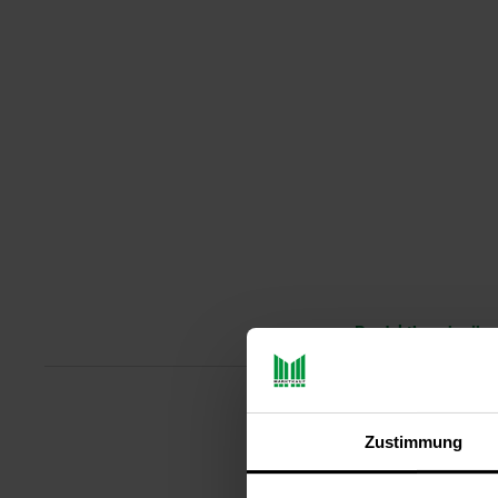
Produktbeschreibu
CASO VRH 800 Advanced Pro Vak
Zustimmung
ideale Vakuumierer für alle, die
empfindliche Lebensmittel – die