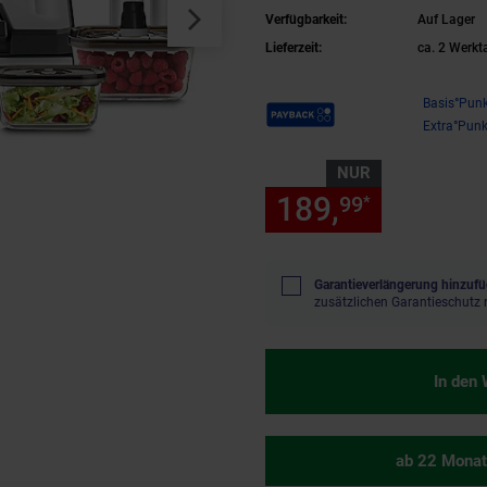
Verfügbarkeit:
Auf Lager
Lieferzeit:
ca. 2 Werkt
Payback Punkte
Basis°Punk
Extra°Punk
NUR
189,
nur 189
99
*
Garantieverlängerung hinzufü
zusätzlichen Garantieschutz 
In den
ab 22 Monat