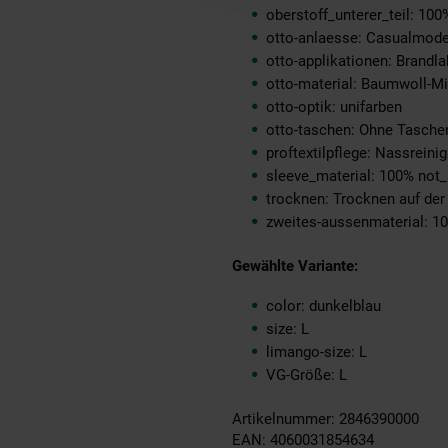
oberstoff_unterer_teil: 100
otto-anlaesse: Casualmode
otto-applikationen: Brandla
otto-material: Baumwoll-M
otto-optik: unifarben
otto-taschen: Ohne Tasche
proftextilpflege: Nassrein
sleeve_material: 100% not_
trocknen: Trocknen auf de
zweites-aussenmaterial: 1
Gewählte Variante:
color: dunkelblau
size: L
limango-size: L
VG-Größe: L
Artikelnummer: 2846390000
EAN: 4060031854634