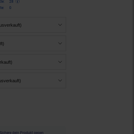
te:
28
te:
0
ausverkauft)
ft)
rkauft)
usverkauft)
n 18 Prozent, 56,
€ Sternchen F
99
Sichere dein Produkt gegen