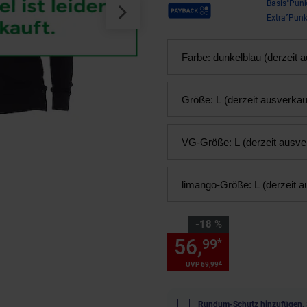
Payback Punkte
Basis°Punk
Extra°Punk
Farbe:
dunkelblau (derzeit 
Größe:
L (derzeit ausverkau
VG-Größe:
L (derzeit ausve
limango-Größe:
L (derzeit a
Sie Sparen 18 Prozent,
-18 %
56,
Sie Spare
99
*
*
UVP
69,
99
UVP : 69,
99
€
Rundum-Schutz hinzufügen.