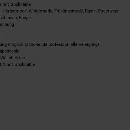
% not_applicable
, Herbstmode, Wintermode, Frühlingsmode, Basic, Streetwear
bel innen, Badge
ischung
n
igung möglich (schonende professionielle Reinigung)
applicable
r Wäscheleine
00% not_applicable