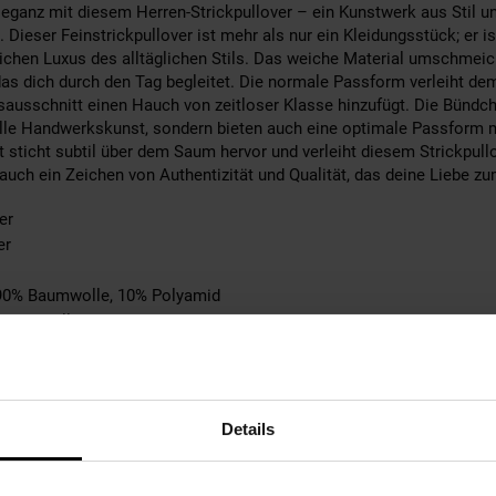
Eleganz mit diesem Herren-Strickpullover – ein Kunstwerk aus Stil u
. Dieser Feinstrickpullover ist mehr als nur ein Kleidungsstück; er is
lichen Luxus des alltäglichen Stils. Das weiche Material umschmeich
das dich durch den Tag begleitet. Die normale Passform verleiht de
sausschnitt einen Hauch von zeitloser Klasse hinzufügt. Die Bündche
lle Handwerkskunst, sondern bieten auch eine optimale Passform m
t sticht subtil über dem Saum hervor und verleiht diesem Strickpullo
uch ein Zeichen von Authentizität und Qualität, das deine Liebe zum
er
er
: 90% Baumwolle, 10% Polyamid
: Baumwolle
Angabe
nstrick
n Schuh
Details
abe
tebene: keine Angabe