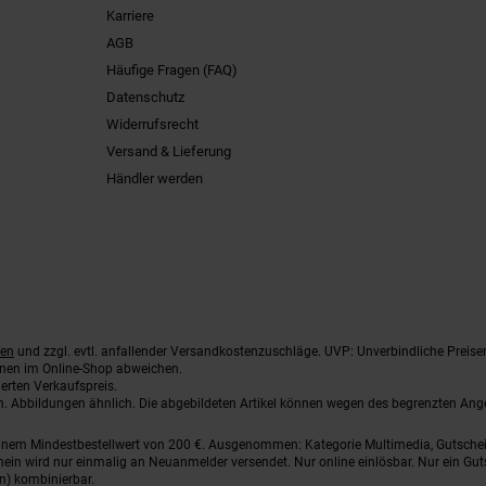
Karriere
AGB
Häufige Fragen (FAQ)
Datenschutz
Widerrufsrecht
Versand & Lieferung
Händler werden
ten
und zzgl. evtl. anfallender Versandkostenzuschläge. UVP: Unverbindliche Preise
nnen im Online-Shop abweichen.
erten Verkaufspreis.
ten. Abbildungen ähnlich. Die abgebildeten Artikel können wegen des begrenzten An
einem Mindestbestellwert von 200 €. Ausgenommen: Kategorie Multimedia, Gutsche
ein wird nur einmalig an Neuanmelder versendet. Nur online einlösbar. Nur ein Gut
n) kombinierbar.