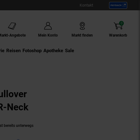
Kontakt
0
Artikel
Markt-Angebote
Mein Konto
Markt finden
Warenkorb
ie
Externer Link:
Reisen
Externer Link:
Fotoshop
Externer Link:
Apotheke
Sale
llover
 R-Neck
(Produkt aktuell ausverkau
st bereits unterwegs