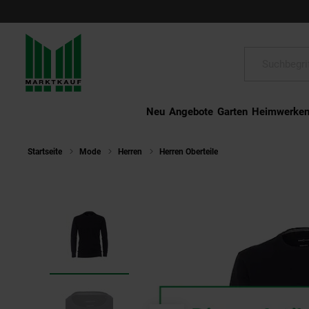
Schließen
Suche:
Neu
Angebote
Garten
Heimwerke
Startseite
Mode
Herren
Herren Oberteile
CASA MODA Pullover