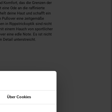
nd Komfort, das die Grenzen der
t eine Ode an die raffinierte
elt deine Haut und schafft ein
m Pullover eine zeitgemäße
n in Rippstrickoptik sind nicht
it einem Hauch von sportlicher
ver eine edle Note. Es ist nicht
 Detail unterstreicht.
Über Cookies