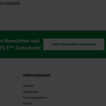
ren Oberteile
n Newsletter und
Jetzt Newsletter abonnieren
ng
 15 €**-Gutschein!
Informationen
Kontakt
Impressum
Partnerprogramm
Presse