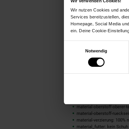
ay-technologie jeans: kein
Wir verwenden Cookies!
bleichen: Nicht bleichen
Wir nutzen Cookies und ander
buegeln: Bügeln bei max. 
Services bereitzustellen, di
fuellung: 100% not_applica
Homepage, Social Media und P
geschlechtvangraaf: Herre
ein. Deine Cookie-Einstellun
innen_material: 100% not_a
innen_material_einsatz: 10
Einwilligungsauswahl
material: 90% Baumwolle, 
Notwendig
material-fuellung-innenjac
material-futter-aermel: 100
material-futter-innenjacke:
material-kunstfellkragen: 
material-oberstoff-innenja
material-oberstoff-innense
material-oberstoff-mittlere
material-oberstoff-mittlerer
material-oberstoff-oberer-t
material-oberstoff-rueckse
material-verzierung: 100% 
material_futter: kein Schuh