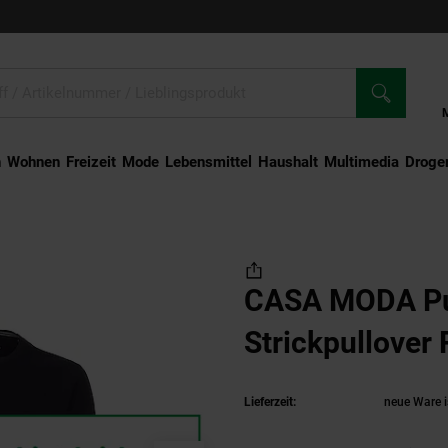
n
Wohnen
Freizeit
Mode
Lebensmittel
Haushalt
Multimedia
Droger
 Strickpullover R-Neck
CASA MODA Pu
Strickpullover
Lieferzeit:
neue Ware i