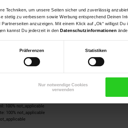
e Angabe
e Techniken, um unsere Seiten sicher und zuverlässig anzubiet
110°C ohne Dampf
ese stetig zu verbessern sowie Werbung entsprechend Deinen In
ble
artnerseiten anzuzeigen. Mit einem Klick auf „Ok“ willigst Du
n
gen kannst Du jederzeit in den
Datenschutzinformationen
änder
pplicable
0% not_applicable
10% Polyamid
Präferenzen
Statistiken
ke: 100% not_applicable
% not_applicable
 100% not_applicable
100% not_applicable
cke: 100% not_applicable
Nur notwendige Cookies
ite: 100% not_applicable
verwenden
-schicht: 100% not_applicable
-teil: 100% not_applicable
eil: 100% not_applicable
ite: 100% not_applicable
not_applicable