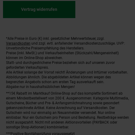
Vertrag widerrufen
*Alle Preise in Euro (€) inkl. gesetzlicher Mehrwertsteuer, zzgl.
Fußnoten
Versandkosten
und zzgl. evtl. anfallender Versandkostenzuschläge. UVP:
Unverbindliche Preisempfehlung des Herstellers.
Preise (inkl. MwSt.) und Verkaufseinheiten (Stückzahl/Mengeneinheit)
können im Online-Shop abweichen.
Statt- und durchgestrichene Preise beziehen sich auf unseren zuvor
geforderten Verkaufspreis.
Alle Artikel solange der Vorrat reicht! Änderungen und Irrtümer vorbehalten.
Abbildungen ähnlich. Die abgebildeten Artikel können wegen des
begrenzten Angebots schon am ersten Tag ausverkauft sein.
Abgabe nur in haushaltsüblichen Mengen!
**15€ Rabatt im Marktkauf Online-Shop auf das komplette Sortiment ab
einem Mindestbestellwert von 200 €. Ausgenommen: Kategorie Multimedia,
Gutscheine, Bücher und Pre- & Anfangsmilchnahrung sowie gesondert
gekennzeichnete Artikel. Keine Anrechnung auf Versandkosten. Der
Gutschein wird nur einmalig an Neuanmelder versendet. Nur online
einlösbar. Nur ein Gutschein pro Person und Bestellung. Restbeträge werden
nicht ausgezahlt. Nicht mit anderen Aktionsvorteilen (PAYBACK oder
sonstige Shop-Aktionen) kombinierbar.
***Positive Bonitätsprüfung vorausgesetzt