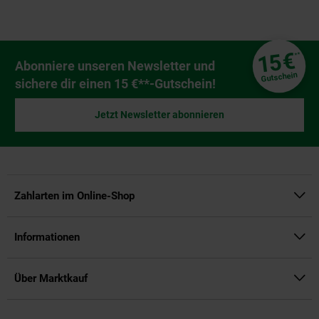
Fußzeile
€
15
**
Newsletter Anmeldung
Abonniere unseren Newsletter und
Gutschein
sichere dir einen 15 €**-Gutschein!
Jetzt Newsletter abonnieren
Zahlarten im Online-Shop
Informationen
Über Marktkauf