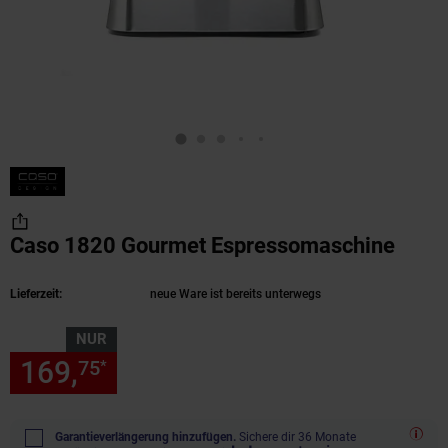
Caso 1820 Gourmet Espressomaschine
(Prod
Lieferzeit:
neue Ware ist bereits unterwegs
NUR
169,
nur 169,
€ Sternchen Fu
75
75
*
Garantieverlängerung hinzufügen.
Sichere dir 36 Monate