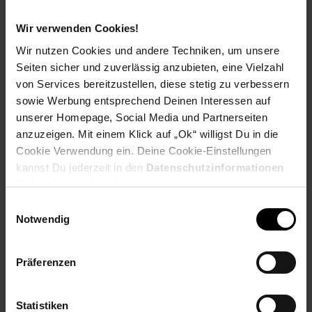
Payback Punkte
Basis°Punkte:
84
Wir verwenden Cookies!
Extra°Punkte:
0
Wir nutzen Cookies und andere Techniken, um unsere
Seiten sicher und zuverlässig anzubieten, eine Vielzahl
von Services bereitzustellen, diese stetig zu verbessern
Produktbeschreibung
sowie Werbung entsprechend Deinen Interessen auf
unserer Homepage, Social Media und Partnerseiten
Die CASO Design "Espresso Gourmet" steht für intensives
anzuzeigen. Mit einem Klick auf „Ok“ willigst Du in die
Aroma und perfekte Crema: Für echte Kaffeeliebhaber führt
Cookie Verwendung ein. Deine Cookie-Einstellungen
kein Weg an unserer Siebträgermaschine vorbei. Sie verspricht
kannst Du jederzeit in den
Datenschutzinformationen
Kaffee wie vom Barista – und das in den eigenen vier Wänden.
Edelstahlgehäuse mit rutschfesten Gummifüßen
ändern bzw. widerrufen.
Leistungsstarke 19 bar Ulka-Pumpe Hochwertiger Edelstahl-
Einwilligungsauswahl
Siebträger mit schwarzem Griff Praktisches Manometer zur
Notwendig
Anzeige des Brühdrucks 4 bedienfreundliche Soft-Touch-
Tasten mit weißer Beleuchtung Automatische Vorbrühfunktion
zur gleichmäßigen Extraktion Edelstahl-Dampflanze zur
Präferenzen
Zubereitung von cremigem Milchschaum und zum Vorwärmen
der Tassen Integrierte Tassenwärmeplatte zum Vorwärmen der
Tassen, Abnehmbarer, transparenter Wassertank (1,5 l)
Statistiken