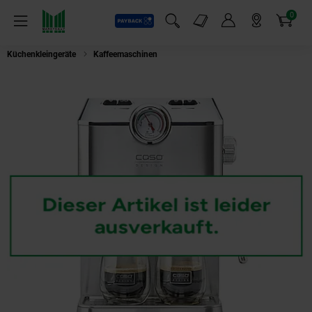
0
Payback
Markt-Angebote
Artikel
Menü
Suchfeld einblenden
Mein Konto
Markt finden
Warenkorb
Küchenkleingeräte
Kaffeemaschinen
Caso 1820 Gourmet Espressomasch