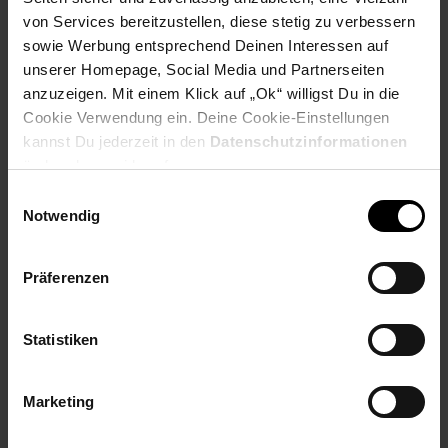
PAYBACK
von Services bereitzustellen, diese stetig zu verbessern
sowie Werbung entsprechend Deinen Interessen auf
unserer Homepage, Social Media und Partnerseiten
Payback Punkte
Basis°Punkte:
67
anzuzeigen. Mit einem Klick auf „Ok“ willigst Du in die
Extra°Punkte:
0
Cookie Verwendung ein. Deine Cookie-Einstellungen
kannst Du jederzeit in den
Datenschutzinformationen
ändern bzw. widerrufen.
Produktbeschreibung
Einwilligungsauswahl
Notwendig
Der Caso 2977 TO 26 SilverStyle Mini-Backofen ist ein
kompakter, freistehender Backofen in edlem Silber mit 26 l
Volumen. Er zeichnet sich durch gleichmäßige Temperatur und
Präferenzen
kurze Aufheizzeit dank 4 langlebiger Heizelemente aus
Edelstahl aus.
Statistiken
Artikelnummer: 3093605000
EAN: 4038437029772
Marketing
Artikel gehört zur Kategorie:
Mikrowellen