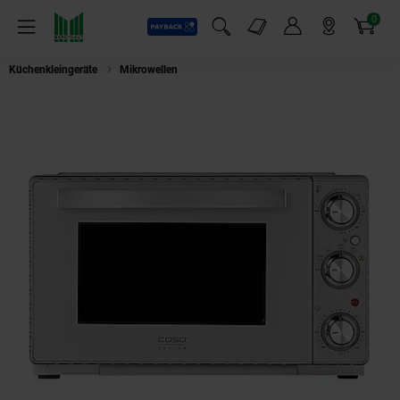
0
Payback
Markt-Angebote
Artikel
Menü
Suchfeld einblenden
Mein Konto
Markt finden
Warenkorb
Küchenkleingeräte
Mikrowellen
Caso 2977 TO 26 SilverStyle Mini-Backof