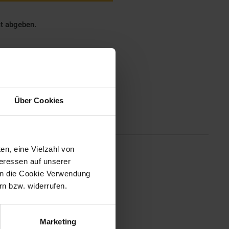
ät abgeben.
Über Cookies
Altgeräterücknahme
en, eine Vielzahl von
teressen auf unserer
ellbare Temperatur. Das Gerät
 in die Cookie Verwendung
eratur von bis 240°C. Durch das
n bzw. widerrufen.
eld präzise und leicht nutzen.
Marketing