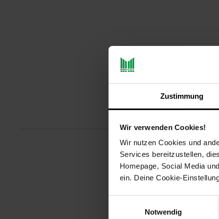
Zustimmung
Produktbeschreibu
Wir verwenden Cookies!
Wir nutzen Cookies und ander
Services bereitzustellen, di
Das mobile Induktionkochfeld vo
Homepage, Social Media und P
ist mit einem Sicherheitsschalt
ein. Deine Cookie-Einstellun
die extra große Digitalanzeige 
Artikelnummer: 3092692000
Einwilligungsauswahl
EAN: 4038437020182
Notwendig
Artikel gehört zur Kategorie:
Koc