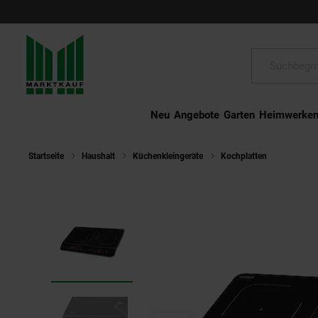
Schließen
Suche:
Neu
Angebote
Garten
Heimwerke
Startseite
Haushalt
Küchenkleingeräte
Kochplatten
Caso 35