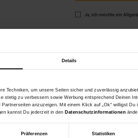
Ja, ich möchte ein Altger
Details
ng
Versandinformationen
Herstellerinformationen
e Techniken, um unsere Seiten sicher und zuverlässig anzubiet
ese stetig zu verbessern sowie Werbung entsprechend Deinen In
n Caso verfügt über einen Timer, Leistungsstufen und einzeln einst
artnerseiten anzuzeigen. Mit einem Klick auf „Ok“ willigst Du
er zum Schutz vor Überhitzung ausgestattet und errreicht eine Temp
gen kannst Du jederzeit in den
Datenschutzinformationen
änder
und die Sensor-Touch-Bedienung lässt sich das Induktionsdoppelkochf
Präferenzen
Statistiken
hplatten