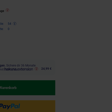
age
te:
54
te:
0
,
€ Sternchen Fußnote, Details 
99
gen.
Sichere dir 36 Monate
24,99 €
mit
 Warenkorb