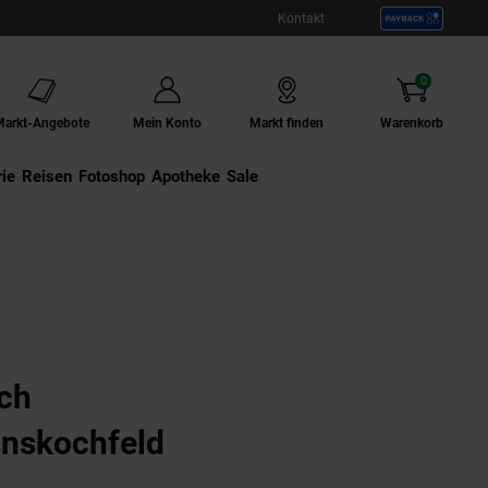
Kontakt
0
Artikel
Markt-Angebote
Mein Konto
Markt finden
Warenkorb
ie
Externer Link:
Reisen
Externer Link:
Fotoshop
Externer Link:
Apotheke
Sale
ch
onskochfeld