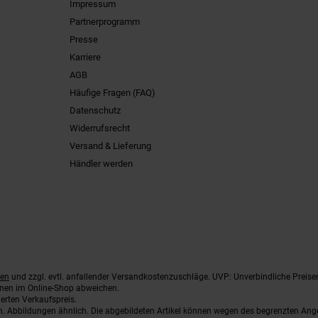
Impressum
Partnerprogramm
Presse
Karriere
AGB
Häufige Fragen (FAQ)
Datenschutz
Widerrufsrecht
Versand & Lieferung
Händler werden
ten
und zzgl. evtl. anfallender Versandkostenzuschläge. UVP: Unverbindliche Preise
nnen im Online-Shop abweichen.
erten Verkaufspreis.
ten. Abbildungen ähnlich. Die abgebildeten Artikel können wegen des begrenzten An