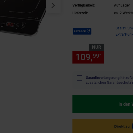
Verfügbarkeit:
Auf Lager
Lieferzeit:
ca. 2 Werkt
Payback Punkte
Basis°Punk
Extra°Punk
NUR
109,
nur 109
99
*
Garantieverlängerung hinzufü
zusätzlichen Garantieschutz 
In den