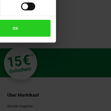
OK
€
15
**
Gutschein
Über Marktkauf
Aktuelle Angebote