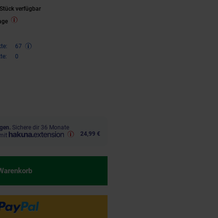
Stück verfügbar
age
te:
67
te:
0
,
€ Sternchen Fußnote, Details 
99
gen.
Sichere dir 36 Monate
24,99 €
mit
 Warenkorb