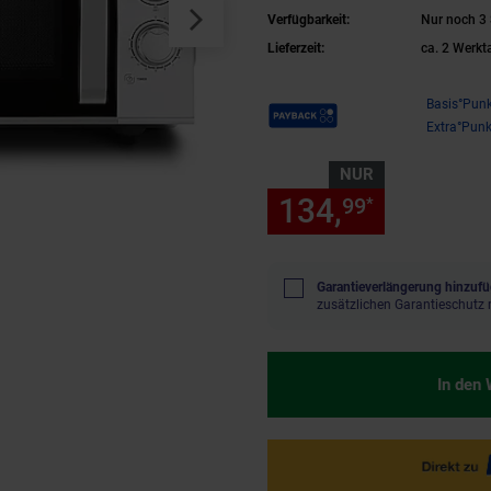
Verfügbarkeit:
Nur noch 3 
Lieferzeit:
ca. 2 Werkt
Payback Punkte
Basis°Punk
Extra°Punk
NUR
134,
nur 134
99
*
Garantieverlängerung hinzufü
zusätzlichen Garantieschutz 
In den