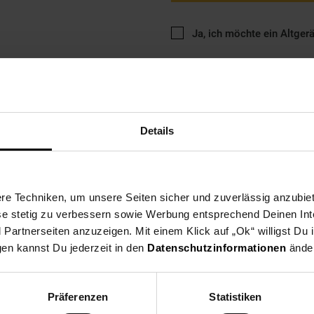
Ja, ich möchte ein Altger
Details
ng
Versandinformationen
Herstellerinformationen
e Techniken, um unsere Seiten sicher und zuverlässig anzubiet
ese stetig zu verbessern sowie Werbung entsprechend Deinen In
Mikrowelle hat eine vergleichbar größerer Nutzfläche als Geräte mi
artnerseiten anzuzeigen. Mit einem Klick auf „Ok“ willigst Du
llenleistungsstufen und 3 Kombinationsprogramme in Kombi mit Mi
gen kannst Du jederzeit in den
Datenschutzinformationen
änder
Präferenzen
Statistiken
rowellen