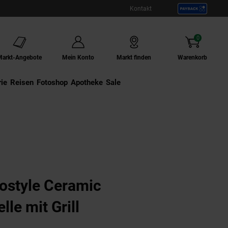
Kontakt
0
Artikel
Markt-Angebote
Mein Konto
Markt finden
Warenkorb
ie
Externer Link:
Reisen
Externer Link:
Fotoshop
Externer Link:
Apotheke
Sale
ostyle Ceramic
le mit Grill