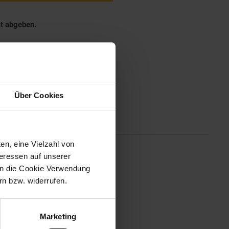
ät abgeben.
Über Cookies
Altgeräterücknahme
en, eine Vielzahl von
teressen auf unserer
t einem Drehteller. Sie haben
 in die Cookie Verwendung
krowelle und Grill.
n bzw. widerrufen.
Marketing