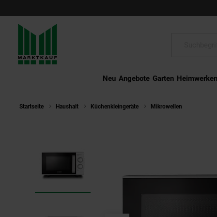
Schließen
Suche:
Neu
Angebote
Garten
Heimwerke
Startseite
Haushalt
Küchenkleingeräte
Mikrowellen
Caso MG 