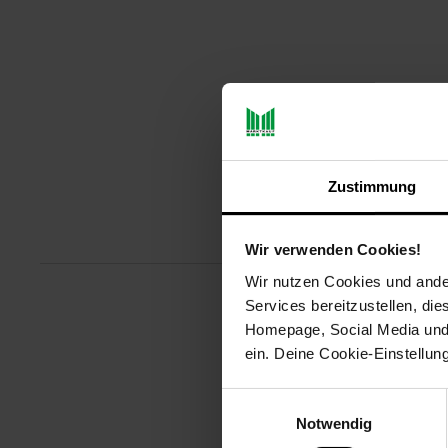
Zustimmung
Produktbeschreibu
Wir verwenden Cookies!
Wir nutzen Cookies und ander
Services bereitzustellen, di
Die Caso MG 25 Ecostyle Design 
Homepage, Social Media und P
die Auswahl zwischen 5 Mikrowe
ein. Deine Cookie-Einstellun
Artikelnummer: 3092835000
Einwilligungsauswahl
EAN: 4038437033298
Notwendig
Artikel gehört zur Kategorie:
Mik