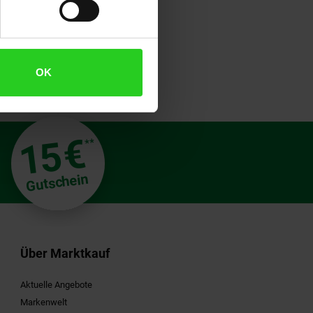
OK
€
15
**
Gutschein
Über Marktkauf
Aktuelle Angebote
Markenwelt