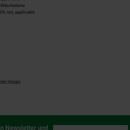
r Wäscheleine
00% not_applicable
men Hosen
n Newsletter und