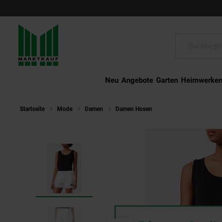
Schließen
Suche:
Neu
Angebote
Garten
Heimwerke
Startseite
Mode
Damen
Damen Hosen
Champion Shorts Bau