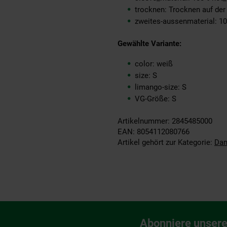
trocknen: Trocknen auf de
zweites-aussenmaterial: 1
Gewählte Variante:
color: weiß
size: S
limango-size: S
VG-Größe: S
Artikelnummer: 2845485000
EAN: 8054112080766
Artikel gehört zur Kategorie:
Da
Fußzeile
Abonniere unsere