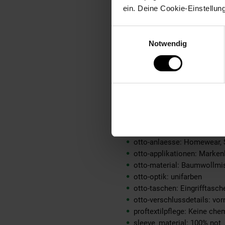
material-futter-aermel: 100
ein. Deine Cookie-Einstellun
material-futter-innenjacke:
material-kunstfellkragen: 
Einwilligungsauswahl
material-oberstoff-innenja
Notwendig
material-oberstoff-innense
material-oberstoff-mittlere
material-oberstoff-mittlerer
material-oberstoff-oberer-t
material-oberstoff-rueckse
material-verzierung: 100% 
material_futter: 100% not_a
oberstoff_unterer_teil: 100
otto-anlaesse: Homewear,
otto-applikationen: Markenl
otto-material: Baumwollm
otto-optik: unifarben
otto-taschen: Eingrifftasc
otto-verschlussdetails: vo
proftextilpflege: Keine ch
sleeve_material: 100% not_