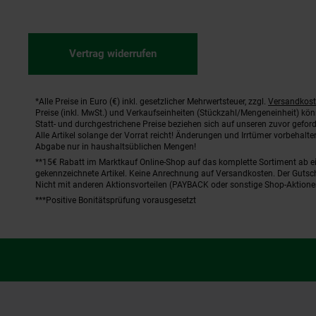
Vertrag widerrufen
*Alle Preise in Euro (€) inkl. gesetzlicher Mehrwertsteuer, zzgl.
Versandkos
Fußnoten
Preise (inkl. MwSt.) und Verkaufseinheiten (Stückzahl/Mengeneinheit) kö
Statt- und durchgestrichene Preise beziehen sich auf unseren zuvor geford
Alle Artikel solange der Vorrat reicht! Änderungen und Irrtümer vorbehal
Abgabe nur in haushaltsüblichen Mengen!
**15€ Rabatt im Marktkauf Online-Shop auf das komplette Sortiment ab 
gekennzeichnete Artikel. Keine Anrechnung auf Versandkosten. Der Gutsch
Nicht mit anderen Aktionsvorteilen (PAYBACK oder sonstige Shop-Aktione
***Positive Bonitätsprüfung vorausgesetzt