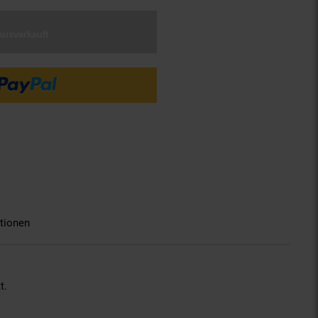
ausverkauft
tionen
t.