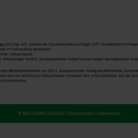
ten
und zzgl. evtl. anfallender Versandkostenzuschläge. UVP: Unverbindliche Preise
nnen im Online-Shop abweichen.
erten Verkaufspreis.
ten. Abbildungen ähnlich. Die abgebildeten Artikel können wegen des begrenzten An
einem Mindestbestellwert von 200 €. Ausgenommen: Kategorie Multimedia, Gutsche
ein wird nur einmalig an Neuanmelder versendet. Nur online einlösbar. Nur ein Gut
n) kombinierbar.
© NeS GmbH |
Kontakt
|
Datenschutz
|
Impressum