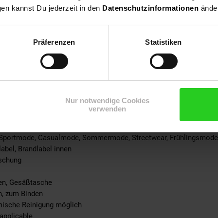
% not_applicable
gen kannst Du jederzeit in den
Datenschutzinformationen
änder
 100% not_applicable
100% not_applicable
cke: 100% not_applicable
Präferenzen
Statistiken
ite: 100% not_applicable
-schicht: 100% not_applicable
-teil: 100% not_applicable
eil: 100% not_applicable
ite: 100% not_applicable
Nur notwendige Cookies
not_applicable
verwenden
pplicable
% not_applicable
 Sportmode, Casualmode, Sommermode, Streetwear, Frühlingsmode
abel, Brandlabel innen
ischung
hen, Gesäßtasche
rn, zum Binden
emische Reinigung möglich
applicable