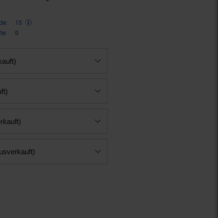
te:
15
te:
0
kauft)
ft)
rkauft)
ausverkauft)
n 27 Prozent, 30,
€ Sternchen F
99