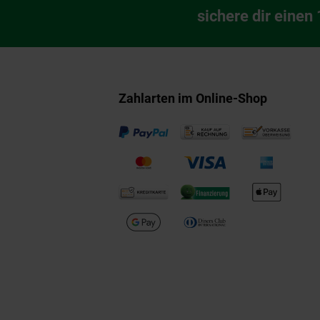
Newsletter Anmeldu
sichere dir einen
Zahlarten im Online-Shop