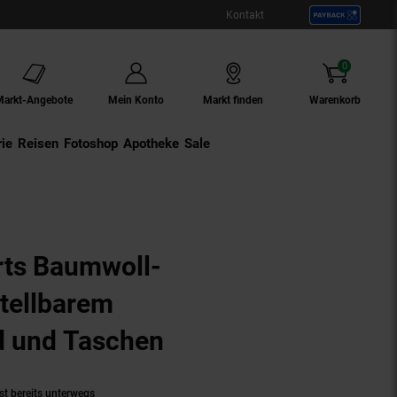
Kontakt
0
Artikel
Markt-Angebote
Mein Konto
Markt finden
Warenkorb
ie
Externer Link:
Reisen
Externer Link:
Fotoshop
Externer Link:
Apotheke
Sale
ts Baumwoll-
stellbarem
 und Taschen
(Produkt aktuell au
st bereits unterwegs