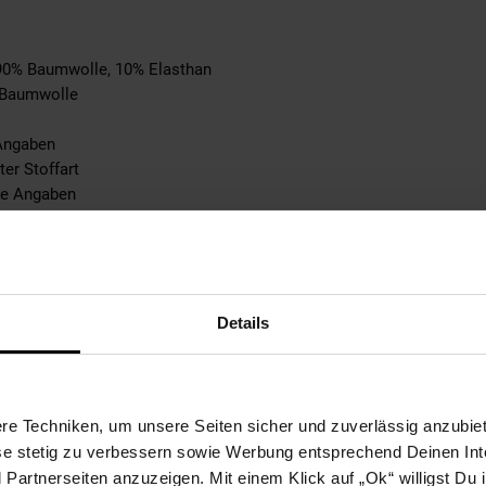
 90% Baumwolle, 10% Elasthan
: Baumwolle
 Angaben
ter Stoffart
ne Angaben
aben
tebene: keine Angabe
e Angaben
Details
ble
n
pplicable
0% not_applicable
e Techniken, um unsere Seiten sicher und zuverlässig anzubiet
10% Elasthan
ese stetig zu verbessern sowie Werbung entsprechend Deinen In
ke: 100% not_applicable
artnerseiten anzuzeigen. Mit einem Klick auf „Ok“ willigst Du