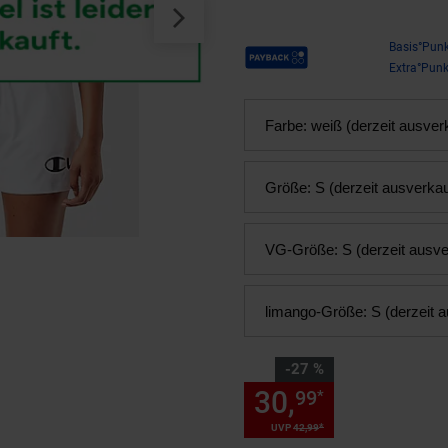
Payback Punkte
Basis°Punk
Extra°Punk
Farbe:
weiß (derzeit ausver
Größe:
S (derzeit ausverkau
VG-Größe:
S (derzeit ausve
limango-Größe:
S (derzeit 
Sie Sparen 27 Prozent,
-27 %
30,
Sie Spare
99
*
*
UVP
42,
99
UVP : 42,
99
€