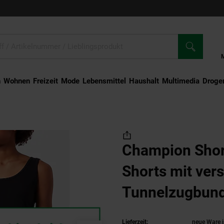
n
Wohnen
Freizeit
Mode
Lebensmittel
Haushalt
Multimedia
Droger
mwoll-Shorts mit verstellbarem Tunnelzugbund und Taschen
Champion Shor
Shorts mit ver
Tunnelzugbund
Lieferzeit:
neue Ware i