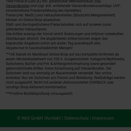
*Alle Preise in Euro (€) inkl. gesetzlicher Mehrwertsteuer, zzgl.
Fußnoten
Versandkosten
und zzgl. evtl. anfallender Versandkostenzuschläge. UVP:
Unverbindliche Preisempfehlung des Herstellers.
Preise (inkl. MwSt.) und Verkaufseinheiten (Stückzahl/Mengeneinheit)
können im Online-Shop abweichen.
Statt- und durchgestrichene Preise beziehen sich auf unseren zuvor
geforderten Verkaufspreis.
Alle Artikel solange der Vorrat reicht! Änderungen und Irrtümer vorbehalten.
Abbildungen ähnlich. Die abgebildeten Artikel können wegen des
begrenzten Angebots schon am ersten Tag ausverkauft sein.
Abgabe nur in haushaltsüblichen Mengen!
**15€ Rabatt im Marktkauf Online-Shop auf das komplette Sortiment ab
einem Mindestbestellwert von 200 €. Ausgenommen: Kategorie Multimedia,
Gutscheine, Bücher und Pre- & Anfangsmilchnahrung sowie gesondert
gekennzeichnete Artikel. Keine Anrechnung auf Versandkosten. Der
Gutschein wird nur einmalig an Neuanmelder versendet. Nur online
einlösbar. Nur ein Gutschein pro Person und Bestellung. Restbeträge werden
nicht ausgezahlt. Nicht mit anderen Aktionsvorteilen (PAYBACK oder
sonstige Shop-Aktionen) kombinierbar.
***Positive Bonitätsprüfung vorausgesetzt
© NeS GmbH |
Kontakt
|
Datenschutz
|
Impressum