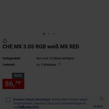
CHE MX 3.0S RGB weiß MX RED
Verfügbarkeit:
Nur noch 10 Stück verfügbar
Lieferzeit:
ca. 5 Werktage
NUR
86,
nur 86,
€ Sternchen Fußn
79
79
*
Rundum-Schutz hinzufügen.
Sichere dein Produkt gegen
Unfallschäden, Diebstahl, Raub und Garantiemängel ab
19,99 €
mit