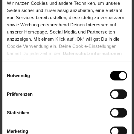
Wir nutzen Cookies und andere Techniken, um unsere
Payback Punkte
Basis°Punkte:
43
Extra°Punkte:
0
Seiten sicher und zuverlässig anzubieten, eine Vielzahl
von Services bereitzustellen, diese stetig zu verbessern
sowie Werbung entsprechend Deinen Interessen auf
unserer Homepage, Social Media und Partnerseiten
Produktbeschreibung
anzuzeigen. Mit einem Klick auf „Ok“ willigst Du in die
Cookie Verwendung ein. Deine Cookie-Einstellungen
Du suchst eine gute Gaming-Tastatur, die mechanisch, stabil
kannst Du jederzeit in den
Datenschutzinformationen
und mit einer stylischen RGB-Beleuchtung ausgestattet ist?
ändern bzw. widerrufen.
Hier ist sie: Mit dem CHERRY MX BOARD 3.0 S glänzt du beim
Programmieren im Büro, beim Texten im Homeoffice oder bei
Einwilligungsauswahl
Gaming-Sessions mit einer herausragenden Performance.
Notwendig
Dank der verbauten CHERRY MX Switches behältst du die
komplette Kontrolle über deine Eingaben und profitierst von
einem unvergleichlichen Tippgefühl. Hochwertig und
Präferenzen
mechanisch: Die Gaming-Tastatur ist mit unseren hauseigenen
MX Switches ausgestattet, die exklusiv in Deutschland
hergestellt werden. Dich erwartet ein präzises und einmaliges
Statistiken
Tippgefühl.
Artikelnummer: 3094931000
Marketing