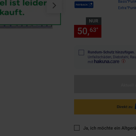
Payback Punkte
Basis°Punk
Extra°Punk
NUR
50,
nur 50,
63
63
*
Rundum-Schutz hinzufügen.
Unfallschäden, Diebstahl, R
mit
Aktuell 
Ja, ich möchte ein Altger