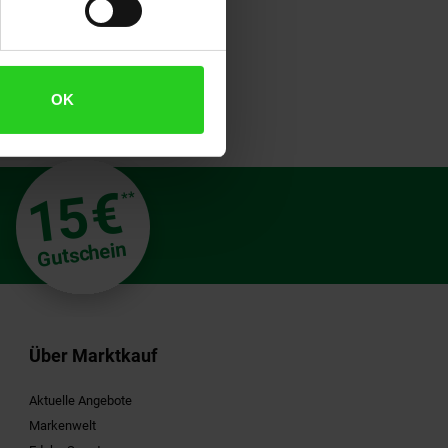
OK
€
15
**
Gutschein
Über Marktkauf
Aktuelle Angebote
Markenwelt