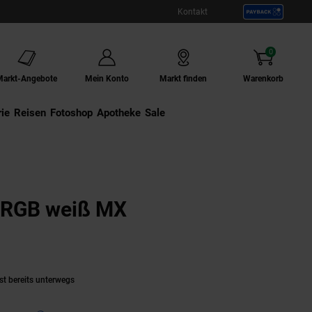
Kontakt
0
Artikel
Markt-Angebote
Mein Konto
Markt finden
Warenkorb
ie
Externer Link:
Reisen
Externer Link:
Fotoshop
Externer Link:
Apotheke
Sale
 RGB weiß MX
aktuell ausverkauft)
st bereits unterwegs