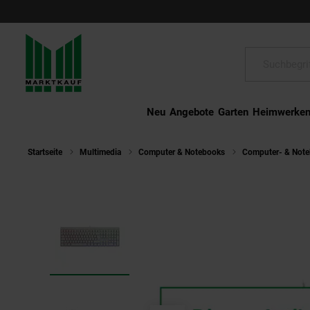
Schließen
Suche:
Neu
Angebote
Garten
Heimwerke
Startseite
Multimedia
Computer & Notebooks
Computer- & Not