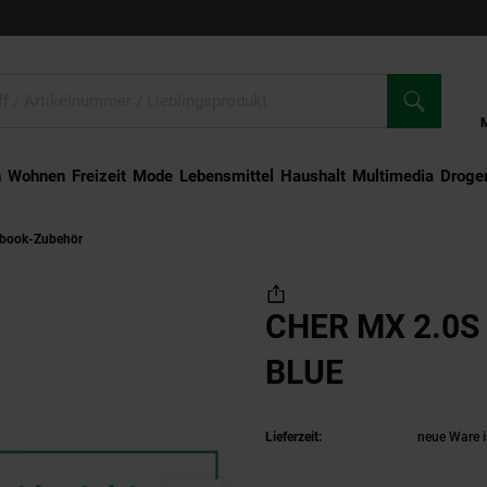
n
Wohnen
Freizeit
Mode
Lebensmittel
Haushalt
Multimedia
Droger
ebook-Zubehör
CHER MX 2.0S RGB weiß MX BLUE
CHER MX 2.0S
BLUE
(Produkt 
Lieferzeit:
neue Ware i