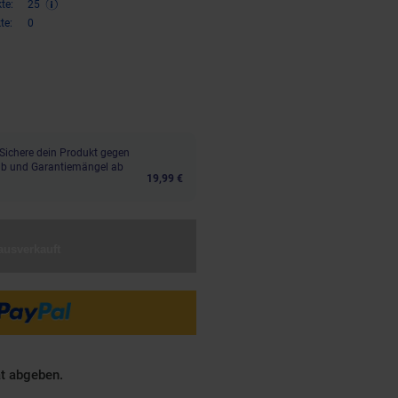
te:
25
te:
0
€ Sternchen Fußnote, Details am
Sichere dein Produkt gegen
aub und Garantiemängel ab
19,99 €
ausverkauft
ät abgeben.