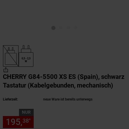
0,5 - 2,5
W
CHERRY G84-5500 XS ES (Spain), schwarz
Tastatur (Kabelgebunden, mechanisch)
(Prod
Lieferzeit:
neue Ware ist bereits unterwegs
NUR
195,
nur 195,
€ Sternchen Fu
38
38
*