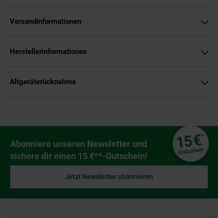
Versandinformationen
Herstellerinformationen
Altgeräterücknahme
Fußzeile
€
15
**
Newsletter Anmeldung
Abonniere unseren Newsletter und
Gutschein
sichere dir einen 15 €**-Gutschein!
Jetzt Newsletter abonnieren