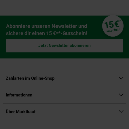
Fußzeile
€
15
**
Newsletter Anmeldung
Abonniere unseren Newsletter und
Gutschein
sichere dir einen 15 €**-Gutschein!
Jetzt Newsletter abonnieren
Zahlarten im Online-Shop
Informationen
Über Marktkauf