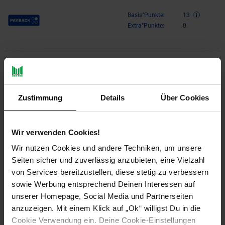
Payback Punkte
Basis°Punkte:
13
Extra°Punkte:
0
Produktbeschreibung
Hochwertige Universal-Tastatur: CHERRY KC 1000 AZERTY
Zustimmung
Details
Über Cookies
Belgisch SchwarzDieCHERRY KC 1000ist die ideale Wahl für
alle, die eine zuverlässige, ergonomische und langlebige
Tastatur suchen. Mit ihrem modernen Design und den
Wir verwenden Cookies!
hochwertigen Komponenten bietet sie eine perfekte Balance
zwischen Funktionalität und Komfort – perfekt für den
Wir nutzen Cookies und andere Techniken, um unsere
professionellen Einsatz sowie den täglichen Gebrauch zu
Seiten sicher und zuverlässig anzubieten, eine Vielzahl
Hause oder im Büro.Vielseitige Funktionen für ein effizientes
von Services bereitzustellen, diese stetig zu verbessern
ArbeitenDiese vollwertige Tastatur im klassischenFormfaktor:
sowie Werbung entsprechend Deinen Interessen auf
100%verfügt über ein numerisches Tastenfeld, das das
unserer Homepage, Social Media und Partnerseiten
schnelle Eingeben von Zahlen erleichtert. Mit insgesamt 109
Tasten, darunter spezielle Windows-Tasten und praktische
anzuzeigen. Mit einem Klick auf „Ok“ willigst Du in die
Kurzbefehl-Tasten, ermöglicht sie eine effiziente Navigation
Cookie Verwendung ein. Deine Cookie-Einstellungen