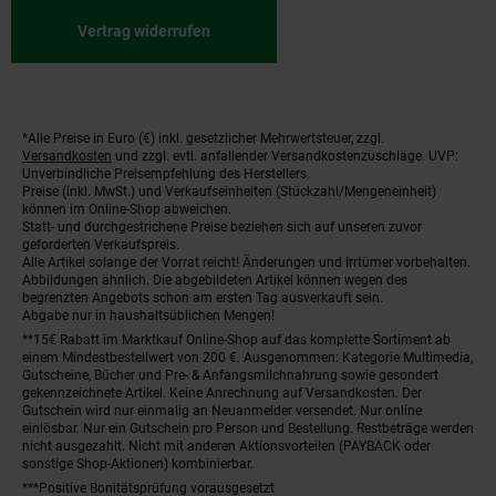
Vertrag widerrufen
*Alle Preise in Euro (€) inkl. gesetzlicher Mehrwertsteuer, zzgl.
Fußnoten
Versandkosten
und zzgl. evtl. anfallender Versandkostenzuschläge. UVP:
Unverbindliche Preisempfehlung des Herstellers.
Preise (inkl. MwSt.) und Verkaufseinheiten (Stückzahl/Mengeneinheit)
können im Online-Shop abweichen.
Statt- und durchgestrichene Preise beziehen sich auf unseren zuvor
geforderten Verkaufspreis.
Alle Artikel solange der Vorrat reicht! Änderungen und Irrtümer vorbehalten.
Abbildungen ähnlich. Die abgebildeten Artikel können wegen des
begrenzten Angebots schon am ersten Tag ausverkauft sein.
Abgabe nur in haushaltsüblichen Mengen!
**15€ Rabatt im Marktkauf Online-Shop auf das komplette Sortiment ab
einem Mindestbestellwert von 200 €. Ausgenommen: Kategorie Multimedia,
Gutscheine, Bücher und Pre- & Anfangsmilchnahrung sowie gesondert
gekennzeichnete Artikel. Keine Anrechnung auf Versandkosten. Der
Gutschein wird nur einmalig an Neuanmelder versendet. Nur online
einlösbar. Nur ein Gutschein pro Person und Bestellung. Restbeträge werden
nicht ausgezahlt. Nicht mit anderen Aktionsvorteilen (PAYBACK oder
sonstige Shop-Aktionen) kombinierbar.
***Positive Bonitätsprüfung vorausgesetzt