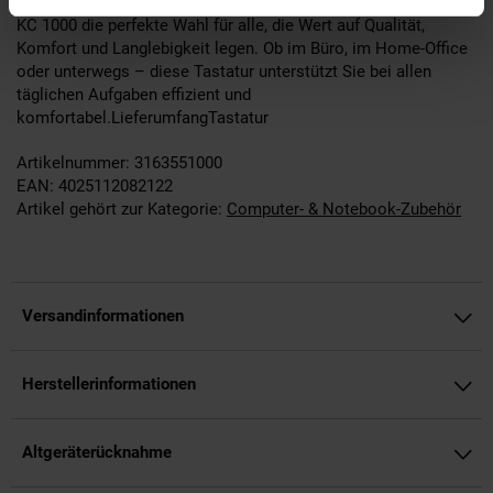
Bauweise und der zuverlässigen Technologie ist die CHERRY
KC 1000 die perfekte Wahl für alle, die Wert auf Qualität,
Komfort und Langlebigkeit legen. Ob im Büro, im Home-Office
oder unterwegs – diese Tastatur unterstützt Sie bei allen
täglichen Aufgaben effizient und
komfortabel.LieferumfangTastatur
Artikelnummer: 3163551000
EAN: 4025112082122
Artikel gehört zur Kategorie:
Computer- & Notebook-Zubehör
Versandinformationen
Herstellerinformationen
Altgeräterücknahme