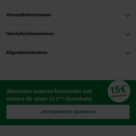
Versandinformationen
Herstellerinformationen
Altgeräterücknahme
Fußzeile
€
15
**
Newsletter Anmeldung
Abonniere unseren Newsletter und
Gutschein
sichere dir einen 15 €**-Gutschein!
Jetzt Newsletter abonnieren