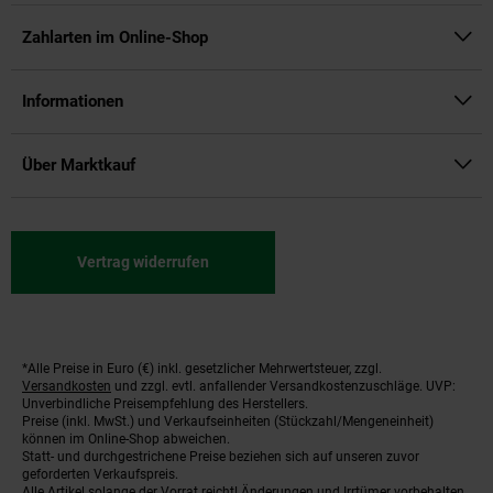
Zahlarten im Online-Shop
Informationen
Über Marktkauf
Vertrag widerrufen
*Alle Preise in Euro (€) inkl. gesetzlicher Mehrwertsteuer, zzgl.
Fußnoten
Versandkosten
und zzgl. evtl. anfallender Versandkostenzuschläge. UVP:
Unverbindliche Preisempfehlung des Herstellers.
Preise (inkl. MwSt.) und Verkaufseinheiten (Stückzahl/Mengeneinheit)
können im Online-Shop abweichen.
Statt- und durchgestrichene Preise beziehen sich auf unseren zuvor
geforderten Verkaufspreis.
Alle Artikel solange der Vorrat reicht! Änderungen und Irrtümer vorbehalten.