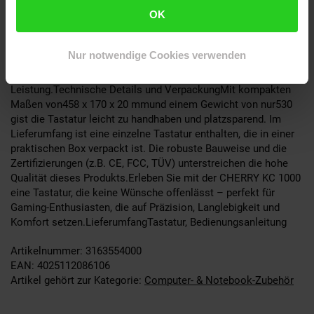
Tasten.Systemkompatibilität und EinsatzbereicheDie CHERRY
OK
KC 1000 ist kompatibel mitWindows, Mac und Linux-
Betriebssystemen, was sie zu einer vielseitigen Wahl für
verschiedene Nutzer macht. Ob für Gaming, professionelle
Nur notwendige Cookies verwenden
Anwendungen oder den täglichen Gebrauch – diese Tastatur
erfüllt alle Anforderungen an Zuverlässigkeit und
Leistung.Technische Details und VerpackungMit kompakten
Maßen von458 x 170 x 20 mmund einem Gewicht von nur530
gist die Tastatur leicht zu handhaben und platzsparend. Im
Lieferumfang ist eine einzelne Tastatur enthalten, die in einer
praktischen Box verpackt ist. Die robuste Bauweise und die
Zertifizierungen (z.B. CE, FCC, TÜV) unterstreichen die hohe
Qualität dieses Produkts.Erleben Sie mit der CHERRY KC 1000
eine Tastatur, die keine Wünsche offenlässt – perfekt für
Gaming-Enthusiasten, die auf Präzision, Langlebigkeit und
Komfort setzen.LieferumfangTastatur, Bedienungsanleitung
Artikelnummer: 3163554000
EAN: 4025112086106
Artikel gehört zur Kategorie:
Computer- & Notebook-Zubehör