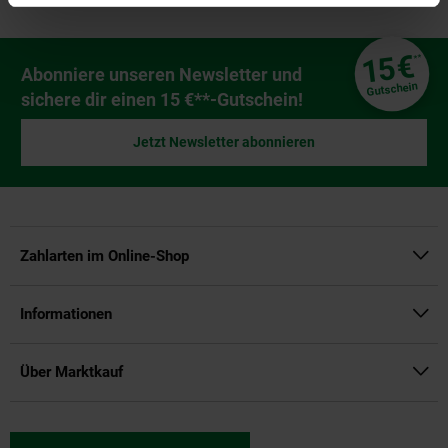
Fußzeile
€
15
**
Newsletter Anmeldung
Abonniere unseren Newsletter und
Gutschein
sichere dir einen 15 €**-Gutschein!
Jetzt Newsletter abonnieren
Zahlarten im Online-Shop
Informationen
Über Marktkauf