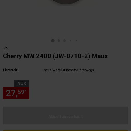
Cherry MW 2400 (JW-0710-2) Maus
(Produkt
Lieferzeit:
neue Ware ist bereits unterwegs
NUR
27,
nur 27,
€ Sternchen Fußn
59
59
*
Aktuell ausverkauft