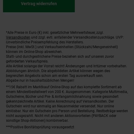
Vertrag widerrufen
*Alle Preise in Euro (€) inkl. gesetzlicher Mehrwertsteuer, zzgl.
Fußnoten
Versandkosten
und zzgl. evtl. anfallender Versandkostenzuschläge. UVP:
Unverbindliche Preisempfehlung des Herstellers.
Preise (inkl. MwSt.) und Verkaufseinheiten (Stückzahl/Mengeneinheit)
können im Online-Shop abweichen.
Statt- und durchgestrichene Preise beziehen sich auf unseren zuvor
geforderten Verkaufspreis.
Alle Artikel solange der Vorrat reicht! Änderungen und Irrtümer vorbehalten.
Abbildungen ähnlich. Die abgebildeten Artikel können wegen des
begrenzten Angebots schon am ersten Tag ausverkauft sein.
Abgabe nur in haushaltsüblichen Mengen!
**15€ Rabatt im Marktkauf Online-Shop auf das komplette Sortiment ab
einem Mindestbestellwert von 200 €. Ausgenommen: Kategorie Multimedia,
Gutscheine, Bücher und Pre- & Anfangsmilchnahrung sowie gesondert
gekennzeichnete Artikel. Keine Anrechnung auf Versandkosten. Der
Gutschein wird nur einmalig an Neuanmelder versendet. Nur online
einlösbar. Nur ein Gutschein pro Person und Bestellung. Restbeträge werden
nicht ausgezahlt. Nicht mit anderen Aktionsvorteilen (PAYBACK oder
sonstige Shop-Aktionen) kombinierbar.
***Positive Bonitätsprüfung vorausgesetzt