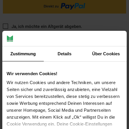
Ja, ich möchte ein Altgerät abgeben.
Zustimmung
Details
Über Cookies
Wir verwenden Cookies!
PAYBACK
Wir nutzen Cookies und andere Techniken, um unsere
Seiten sicher und zuverlässig anzubieten, eine Vielzahl
von Services bereitzustellen, diese stetig zu verbessern
Payback Punkte
Basis°Punkte:
13
sowie Werbung entsprechend Deinen Interessen auf
Extra°Punkte:
0
unserer Homepage, Social Media und Partnerseiten
anzuzeigen. Mit einem Klick auf „Ok“ willigst Du in die
Cookie Verwendung ein. Deine Cookie-Einstellungen
Produktbeschreibung