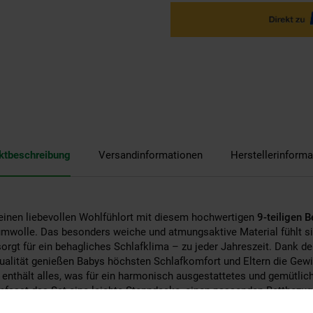
ktbeschreibung
Versandinformationen
Herstellerinforma
einen liebevollen Wohlfühlort mit diesem hochwertigen
9-teiligen 
wolle. Das besonders weiche und atmungsaktive Material fühlt si
rgt für ein behagliches Schlafklima – zu jeder Jahreszeit. Dank de
alität genießen Babys höchsten Schlafkomfort und Eltern die Gewis
enthält alles, was für ein harmonisch ausgestattetes und gemütlich
fasst das Set eine leichte Steppdecke, einen passenden Bettbezug, 
n sowie vier schützende Bettumrandungen – zwei Stoßstangen für di