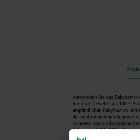
Produ
Verwandeln Sie das Babybett in 
Ranforce-Gewebe aus 100 % Baum
empfindlichen Babyhaut an und so
der hautfreundlichen Baumwollqu
zu bieten. Das umfangreiche Set 
Betten der Größe 120 × 60 cm um
Kissenbezug, ein weiches Kisse