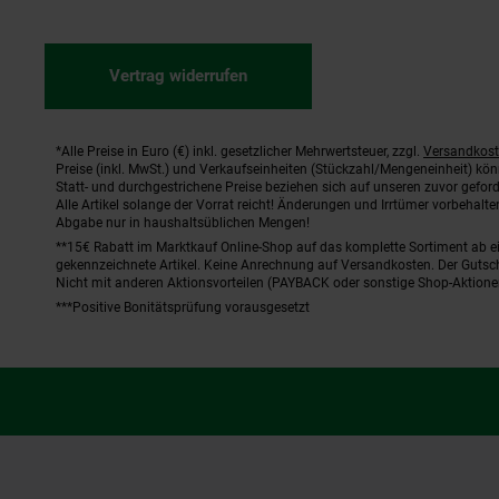
Vertrag widerrufen
*Alle Preise in Euro (€) inkl. gesetzlicher Mehrwertsteuer, zzgl.
Versandkos
Fußnoten
Preise (inkl. MwSt.) und Verkaufseinheiten (Stückzahl/Mengeneinheit) kö
Statt- und durchgestrichene Preise beziehen sich auf unseren zuvor geford
Alle Artikel solange der Vorrat reicht! Änderungen und Irrtümer vorbehal
Abgabe nur in haushaltsüblichen Mengen!
**15€ Rabatt im Marktkauf Online-Shop auf das komplette Sortiment ab 
gekennzeichnete Artikel. Keine Anrechnung auf Versandkosten. Der Gutsch
Nicht mit anderen Aktionsvorteilen (PAYBACK oder sonstige Shop-Aktione
***Positive Bonitätsprüfung vorausgesetzt