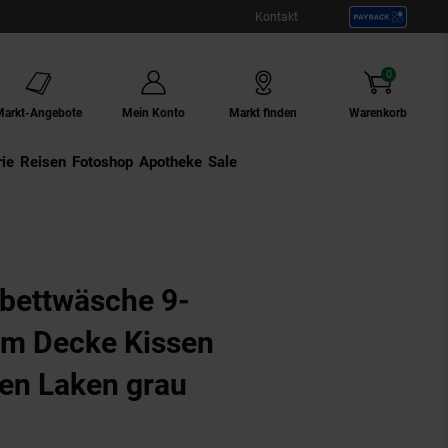
Kontakt
0
Artikel
Markt-Angebote
Mein Konto
Markt finden
Warenkorb
ie
Externer Link:
Reisen
Externer Link:
Fotoshop
Externer Link:
Apotheke
Sale
ybettwäsche 9-
0cm Decke Kissen
en Laken grau