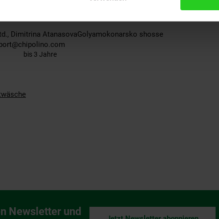
äsche
Ltd., Dimitrina AtanasovaGolyamokonarsko shosse
xport@chipolino.com
bis 3 Jahre
twäsche
n Newsletter und
Jetzt Newsletter abonnieren