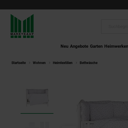
Schließen
Suche:
Neu
Angebote
Garten
Heimwerke
Startseite
Wohnen
Heimtextilien
Bettwäsche
Chipolino Baby