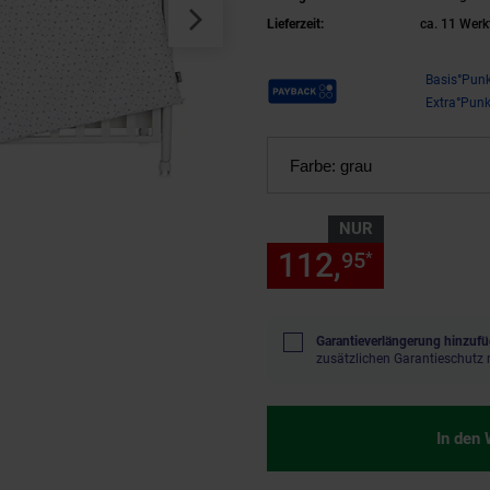
Lieferzeit:
ca. 11 Werk
Payback Punkte
Basis°Punk
Extra°Punk
Farbe:
grau
NUR
112,
nur 112
95
*
Garantieverlängerung hinzufü
zusätzlichen Garantieschutz 
In den