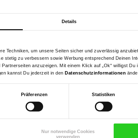
nicht nur für zusätzlichen Komfort, sondern schützen Ihr Baby auch
o Babybettwäsche 9-teilig 120 x 60cm Decke Kissen Bezüge Nest
Details
he
0 cm
e Techniken, um unsere Seiten sicher und zuverlässig anzubiet
ese stetig zu verbessern sowie Werbung entsprechend Deinen In
artnerseiten anzuzeigen. Mit einem Klick auf „Ok“ willigst Du
te, 2 für die lange Seite
gen kannst Du jederzeit in den
Datenschutzinformationen
änder
umfang enthalten
Präferenzen
Statistiken
kel
Chipolino Babybettwäsche 9-teilig 120 x 60cm Decke Kissen 
 Bezüge: 100 % Baumwolle
Füllung: Mikrogel
Nur notwendige Cookies
 H 29 cm
verwenden