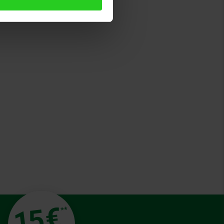
€
15
**