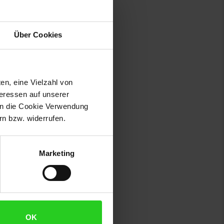
 vor harten Gitterstäben.
chen Laken
:
Über Cookies
en, eine Vielzahl von
teressen auf unserer
 in die Cookie Verwendung
n bzw. widerrufen.
Marketing
Bezüge Nestchen Laken
:
OK