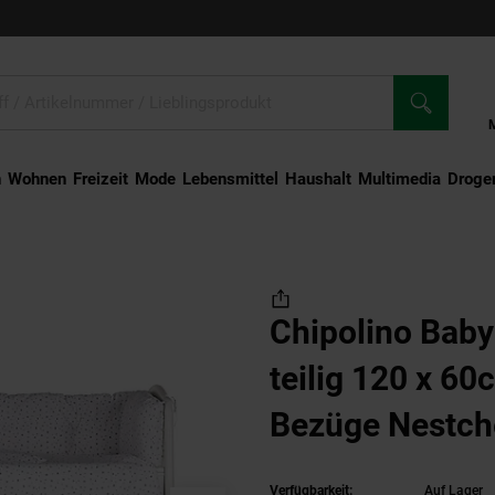
n
Wohnen
Freizeit
Mode
Lebensmittel
Haushalt
Multimedia
Droger
bettwäsche 9-teilig 120 x 60cm Decke Kissen Bezüge Nestchen Laken grau
Chipolino Bab
teilig 120 x 6
Bezüge Nestch
Verfügbarkeit:
Auf Lager