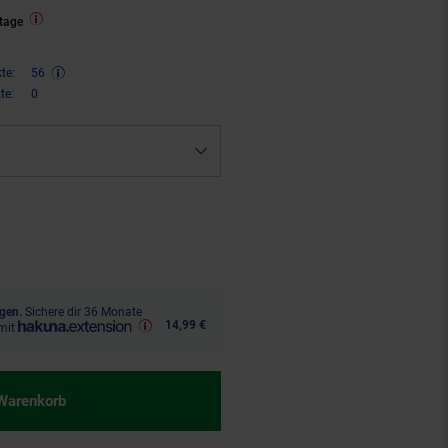
tage
te:
56
te:
0
,
€ Sternchen Fußnote, Details 
95
gen.
Sichere dir 36 Monate
14,99 €
mit
 Warenkorb