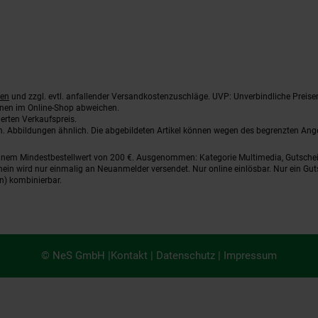
ten
und zzgl. evtl. anfallender Versandkostenzuschläge. UVP: Unverbindliche Preise
nnen im Online-Shop abweichen.
erten Verkaufspreis.
ten. Abbildungen ähnlich. Die abgebildeten Artikel können wegen des begrenzten An
einem Mindestbestellwert von 200 €. Ausgenommen: Kategorie Multimedia, Gutsche
ein wird nur einmalig an Neuanmelder versendet. Nur online einlösbar. Nur ein Gut
n) kombinierbar.
© NeS GmbH |
Kontakt
|
Datenschutz
|
Impressum