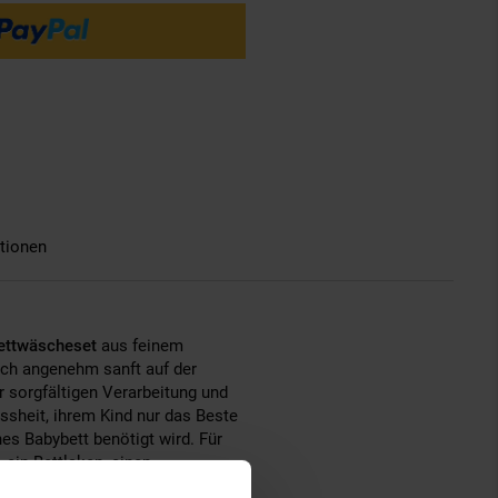
tionen
Bettwäscheset
aus feinem
ch angenehm sanft auf der
r sorgfältigen Verarbeitung und
sheit, ihrem Kind nur das Beste
es Babybett benötigt wird. Für
ein Bettlaken, einen
e kurzen Seiten und zwei