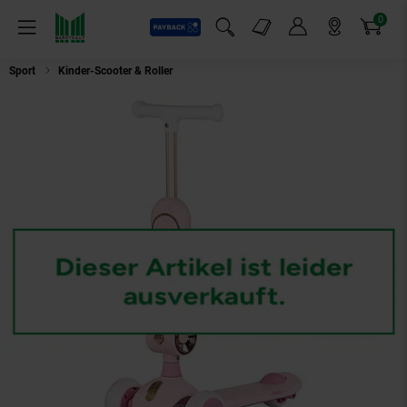
0
Payback
Markt-Angebote
Artikel
Menü
Suchfeld einblenden
Mein Konto
Markt finden
Warenkorb
Sport
Kinder-Scooter & Roller
Chipolino Kinderroller Bloomi 2 in 1 Laufr