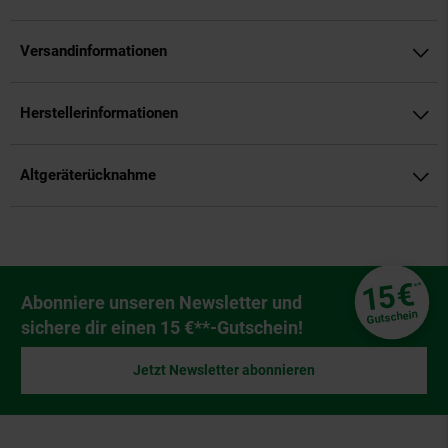
Versandinformationen
Herstellerinformationen
Altgeräterücknahme
Fußzeile
€
15
**
Newsletter Anmeldung
Abonniere unseren Newsletter und
Gutschein
sichere dir einen 15 €**-Gutschein!
Jetzt Newsletter abonnieren