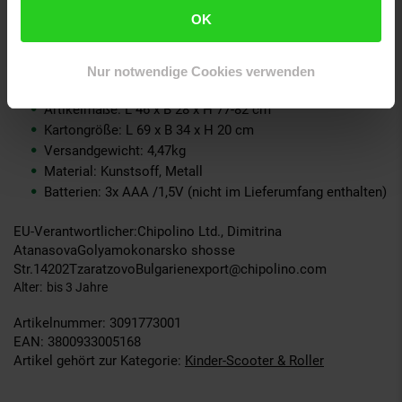
OK
Weitere Informationen zum Artikel Chipolino Kinderroller
Bloomi 2 in 1 Laufrad Sitz PU-Räder Lichteffekte Bremse:
Nur notwendige Cookies verwenden
Artikelgewicht: 3,75 kg
Artikelmaße: L 46 x B 28 x H 77-82 cm
Kartongröße: L 69 x B 34 x H 20 cm
Versandgewicht: 4,47kg
Material: Kunstsoff, Metall
Batterien: 3x AAA /1,5V (nicht im Lieferumfang enthalten)
EU-Verantwortlicher:Chipolino Ltd., Dimitrina
AtanasovaGolyamokonarsko shosse
Str.14202TzaratzovoBulgarienexport@chipolino.com
Alter
bis 3 Jahre
Artikelnummer: 3091773001
EAN: 3800933005168
Artikel gehört zur Kategorie:
Kinder-Scooter & Roller