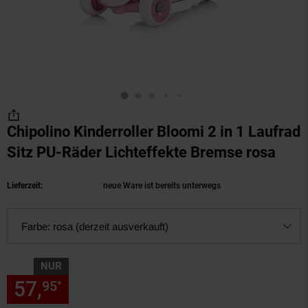
Chipolino Kinderroller Bloomi 2 in 1 Laufrad
Sitz PU-Räder Lichteffekte Bremse rosa
(Pro
Lieferzeit:
neue Ware ist bereits unterwegs
Farbe:
rosa (derzeit ausverkauft)
NUR
57,
nur 57,
€ Sternchen Fußn
95
95
*