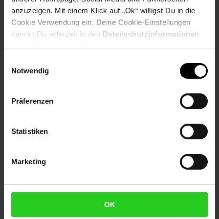
Besonderheiten Artikel
Chipolino Urinal Wal Toilettentrainer
anzuzeigen. Mit einem Klick auf „Ok“ willigst Du in die
Behälter abnehmbar Spritzschutz ab 1 Jahr:
Cookie Verwendung ein. Deine Cookie-Einstellungen
kannst Du jederzeit in den
Datenschutzinformationen
Altersempfehlung: ab 12 Monate
ändern bzw. widerrufen.
Wal-Design
einfach zu bedienen
Einwilligungsauswahl
einfache Reinigung
Notwendig
Behälter abnehmbar
Spritzschutz
Präferenzen
Bodenablauf mit Schlauch
geeignet für alle Badezimmerwände
spielerisches Lernen des Zielens
Statistiken
praktisch und hygenisch
kann nach der Körpergröße Ihres Kindes angepasst
werden
Marketing
einfach an der Wand befestigen, Befestigungsmaterial
nicht im Lieferumfang enthalten
aus hochwertigem und sicherem Material
OK
Weitere Informationen zum Artikel
Chipolino Urinal Wal