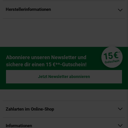
Herstellerinformationen
Fußzeile
€
15
**
Newsletter Anmeldung
Abonniere unseren Newsletter und
Gutschein
sichere dir einen 15 €**-Gutschein!
Jetzt Newsletter abonnieren
Zahlarten im Online-Shop
Informationen