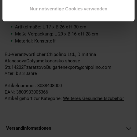
Toilettentrainer Behälter abnehmbar Spritzschutz ab 1 Jahr
:
Nur notwendige Cookies verwenden
Artikelgewicht: 0,3 kg
Versandgewicht: 0,6 kg
Artikelmaße: L 17 x B 26 x H 30 cm
Maße Verpackung: L 29 x B 16 x H 28 cm
Material: Kunststoff
EU-Verantwortlicher:Chipolino Ltd., Dimitrina
AtanasovaGolyamokonarsko shosse
Str.14202TzaratzovoBulgarienexport@chipolino.com
Alter
bis 3 Jahre
Artikelnummer: 3088408000
EAN: 3800933005366
Artikel gehört zur Kategorie:
Weiteres Gesundheitszubehör
Versandinformationen