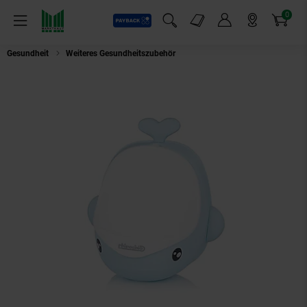
0
Payback
Markt-Angebote
Artikel
Menü
Suchfeld einblenden
Mein Konto
Markt finden
Warenkorb
Gesundheit
Weiteres Gesundheitszubehör
Chipolino Urinal Wal Toiletten