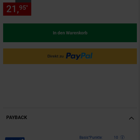
21,
nur 21,
€ Sternchen Fußn
95
95
*
In den Warenkorb
PAYBACK
Payback Punkte
Basis°Punkte:
10