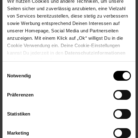
Wir nutzen Cookies und andere Techniken, um unsere
PAYBACK
Seiten sicher und zuverlässig anzubieten, eine Vielzahl
von Services bereitzustellen, diese stetig zu verbessern
sowie Werbung entsprechend Deinen Interessen auf
Payback Punkte
Basis°Punkte:
32
unserer Homepage, Social Media und Partnerseiten
Extra°Punkte:
0
anzuzeigen. Mit einem Klick auf „Ok“ willigst Du in die
Cookie Verwendung ein. Deine Cookie-Einstellungen
kannst Du jederzeit in den
Datenschutzinformationen
Produktbeschreibung
ändern bzw. widerrufen.
Einwilligungsauswahl
Der praktische 7 Rippen-Ölradiator RA 3735 von Clatronic
Notwendig
sorgt für angenehme Wärme in Ihren eigenen vier Wänden.
Neben dem Wohnzimmer oder der Küche, können Sie die
Heizung auch in Gartenhäusern, Garagen oder Wintergärten
Präferenzen
nutzen. Dank einer besonders schmalen Bauweise ist das
Gerät sehr platzsparend. Die Wärme wird mit einer hohen
Leistung von 1500 Watt schnell und effizient im Raum verteilt.
Statistiken
Zusätzlich punktet der RA 3735 mit einem integrierten
Überhitzungsschutz und einer Kippsicherung für maximale
Sicherheit.
Marketing