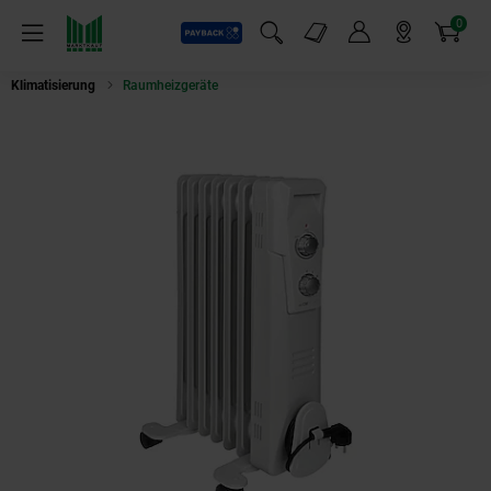
0
Payback
Markt-Angebote
Artikel
Menü
Suchfeld einblenden
Mein Konto
Markt finden
Warenkorb
Klimatisierung
Raumheizgeräte
Clatronic Ölradiator RA 3735