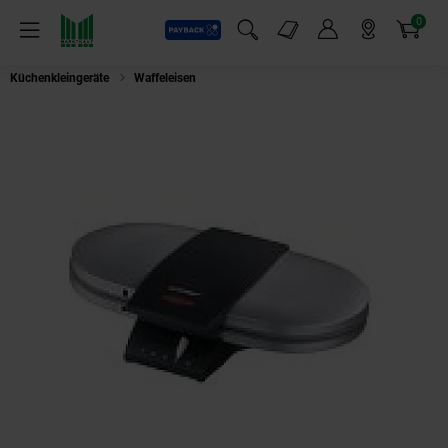
0
Payback
Markt-Angebote
Artikel
Menü
Suchfeld einblenden
Mein Konto
Markt finden
Warenkorb
Küchenkleingeräte
Waffeleisen
Cloer 1329