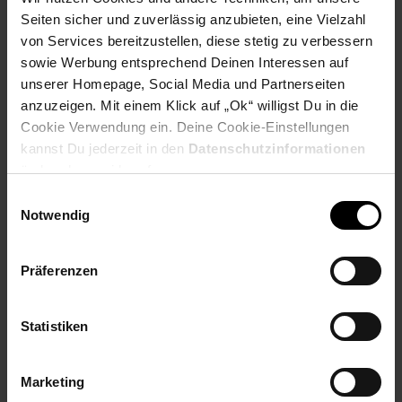
Seiten sicher und zuverlässig anzubieten, eine Vielzahl
Payback Punkte
Basis°Punkte:
41
von Services bereitzustellen, diese stetig zu verbessern
Extra°Punkte:
0
sowie Werbung entsprechend Deinen Interessen auf
unserer Homepage, Social Media und Partnerseiten
anzuzeigen. Mit einem Klick auf „Ok“ willigst Du in die
Produktbeschreibung
Cookie Verwendung ein. Deine Cookie-Einstellungen
kannst Du jederzeit in den
Datenschutzinformationen
ändern bzw. widerrufen.
Einwilligungsauswahl
pro Backvorgang jeweils 2 Waffeln
Notwendig
Kontrolllampe
stufenlos wählbarer Bräunungsgrad mit Schieberegler
Antihaftbeschichtet
Präferenzen
Kabelaufwicklung
Steckerdepot
Statistiken
mattiertes Edlestahl
Artikelnummer: 3091932000
Marketing
EAN: 4004631013299