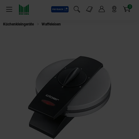
0
Payback
Markt-Angebote
Artikel
Menü
Suchfeld einblenden
Mein Konto
Markt finden
Warenkorb
Küchenkleingeräte
Waffeleisen
Cloer 1629 Waffelautomat Edelstahl matt