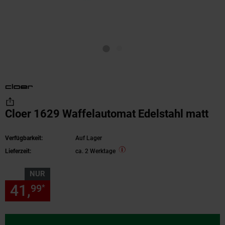
Cloer 1629 Waffelautomat Edelstahl matt
Verfügbarkeit:
Auf Lager
Lieferzeit:
ca. 2 Werktage
NUR
41,
nur 41,
€ Sternchen Fußn
99
99
*