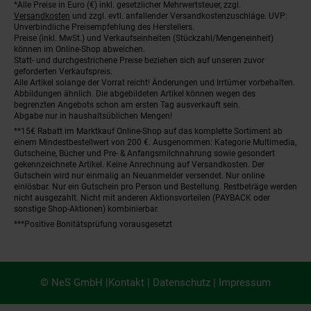
*Alle Preise in Euro (€) inkl. gesetzlicher Mehrwertsteuer, zzgl.
Fußnoten
Versandkosten
und zzgl. evtl. anfallender Versandkostenzuschläge. UVP:
Unverbindliche Preisempfehlung des Herstellers.
Preise (inkl. MwSt.) und Verkaufseinheiten (Stückzahl/Mengeneinheit)
können im Online-Shop abweichen.
Statt- und durchgestrichene Preise beziehen sich auf unseren zuvor
geforderten Verkaufspreis.
Alle Artikel solange der Vorrat reicht! Änderungen und Irrtümer vorbehalten.
Abbildungen ähnlich. Die abgebildeten Artikel können wegen des
begrenzten Angebots schon am ersten Tag ausverkauft sein.
Abgabe nur in haushaltsüblichen Mengen!
**15€ Rabatt im Marktkauf Online-Shop auf das komplette Sortiment ab
einem Mindestbestellwert von 200 €. Ausgenommen: Kategorie Multimedia,
Gutscheine, Bücher und Pre- & Anfangsmilchnahrung sowie gesondert
gekennzeichnete Artikel. Keine Anrechnung auf Versandkosten. Der
Gutschein wird nur einmalig an Neuanmelder versendet. Nur online
einlösbar. Nur ein Gutschein pro Person und Bestellung. Restbeträge werden
nicht ausgezahlt. Nicht mit anderen Aktionsvorteilen (PAYBACK oder
sonstige Shop-Aktionen) kombinierbar.
***Positive Bonitätsprüfung vorausgesetzt
© NeS GmbH |
Kontakt
|
Datenschutz
|
Impressum