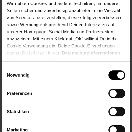
Wir nutzen Cookies und andere Techniken, um unsere
Seiten sicher und zuverlässig anzubieten, eine Vielzahl
Produktbeschreibung
von Services bereitzustellen, diese stetig zu verbessern
sowie Werbung entsprechend Deinen Interessen auf
unserer Homepage, Social Media und Partnerseiten
Es hat:
anzuzeigen. Mit einem Klick auf „Ok“ willigst Du in die
Backfläche 16,5 cm
Cookie Verwendung ein. Deine Cookie-Einstellungen
kannst Du jederzeit in den
Datenschutzinformationen
fettarmes Backen durch Antihaftbeschichtung
ändern bzw. widerrufen.
optische Fertigmeldung
Einwilligungsauswahl
Notwendig
stufenlos wählbarer Bräunungsgrad
platzsparende
Präferenzen
auf den Griffen stehende Aufbewahrung
Statistiken
Kabelaufwicklung mit Steckerdepot
Artikelnummer: 3091934000
Marketing