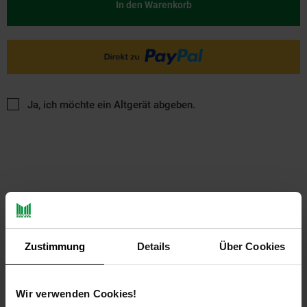
In den Warenkorb
Ja, ich möchte ein Altgerät abgeben.
PAYBACK
Zustimmung
Details
Über Cookies
Payback Punkte
Basis°Punkte:
20
Extra°Punkte:
0
Wir verwenden Cookies!