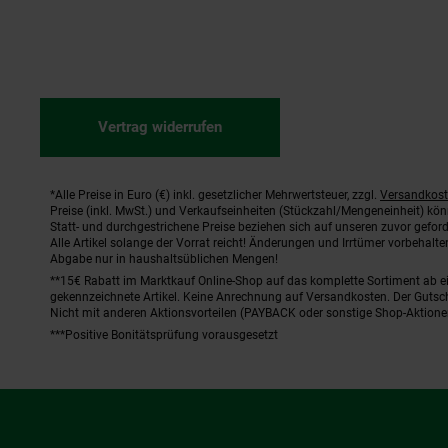
Vertrag widerrufen
*Alle Preise in Euro (€) inkl. gesetzlicher Mehrwertsteuer, zzgl.
Versandkos
Fußnoten
Preise (inkl. MwSt.) und Verkaufseinheiten (Stückzahl/Mengeneinheit) kö
Statt- und durchgestrichene Preise beziehen sich auf unseren zuvor geford
Alle Artikel solange der Vorrat reicht! Änderungen und Irrtümer vorbehal
Abgabe nur in haushaltsüblichen Mengen!
**15€ Rabatt im Marktkauf Online-Shop auf das komplette Sortiment ab 
gekennzeichnete Artikel. Keine Anrechnung auf Versandkosten. Der Gutsch
Nicht mit anderen Aktionsvorteilen (PAYBACK oder sonstige Shop-Aktione
***Positive Bonitätsprüfung vorausgesetzt