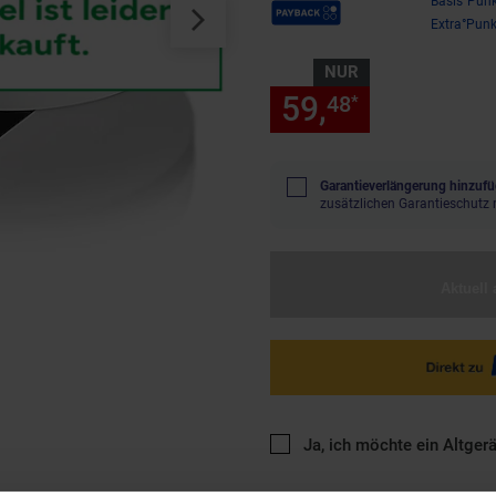
Payback Punkte
Basis°Punk
Extra°Punk
NUR
59,
nur 59,
48
48
*
Garantieverlängerung hinzufü
zusätzlichen Garantieschutz 
Aktuell 
Ja, ich möchte ein Altger