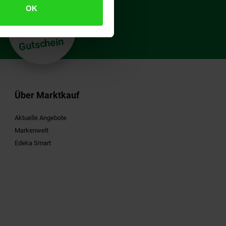
OK
€
15
**
Gutschein
Über Marktkauf
Aktuelle Angebote
Markenwelt
Edeka Smart