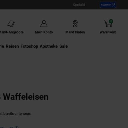
Kontakt
0
Artikel
Markt-Angebote
Mein Konto
Markt finden
Warenkorb
ie
Externer Link:
Reisen
Externer Link:
Fotoshop
Externer Link:
Apotheke
Sale
Waffeleisen
(Produkt aktuell aus
st bereits unterwegs