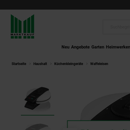
Schließen
Suche:
Neu
Angebote
Garten
Heimwerke
Startseite
Haushalt
Küchenkleingeräte
Waffeleisen
CLOER 1