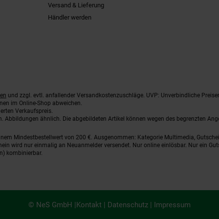
Versand & Lieferung
Händler werden
ten
und zzgl. evtl. anfallender Versandkostenzuschläge. UVP: Unverbindliche Preise
nnen im Online-Shop abweichen.
erten Verkaufspreis.
ten. Abbildungen ähnlich. Die abgebildeten Artikel können wegen des begrenzten An
einem Mindestbestellwert von 200 €. Ausgenommen: Kategorie Multimedia, Gutsche
ein wird nur einmalig an Neuanmelder versendet. Nur online einlösbar. Nur ein Gut
n) kombinierbar.
© NeS GmbH |
Kontakt
|
Datenschutz
|
Impressum