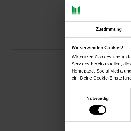
Zustimmung
Produktbeschreibu
Wir verwenden Cookies!
Wir nutzen Cookies und ander
Services bereitzustellen, di
Mit optischer Fertigmeldung dur
Homepage, Social Media und P
Nichtbenutzung einfach aufgewi
ein. Deine Cookie-Einstellun
Artikelnummer: 3094191000
EAN: 4004631015590
Einwilligungsauswahl
Artikel gehört zur Kategorie:
Waf
Notwendig