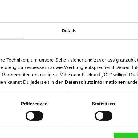
Details
ng
Versandinformationen
Herstellerinformationen
e Techniken, um unsere Seiten sicher und zuverlässig anzubiet
ese stetig zu verbessern sowie Werbung entsprechend Deinen In
ch Backampel, ermöglicht ein fettarmes Backen durch Antihaftbesc
artnerseiten anzuzeigen. Mit einem Klick auf „Ok“ willigst Du
ckelt und im Steckerdepot verstaut werden.
gen kannst Du jederzeit in den
Datenschutzinformationen
änder
feleisen
Präferenzen
Statistiken