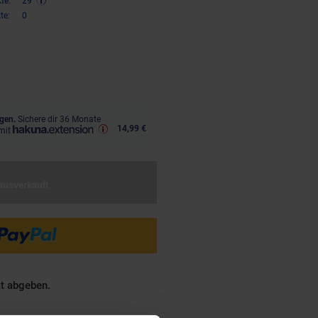
te:
29
te:
0
€ Sternchen Fußnote, Details am
gen.
Sichere dir 36 Monate
14,99 €
mit
ausverkauft
ät abgeben.