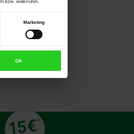
n bzw. widerrufen.
Marketing
OK
€
15
**