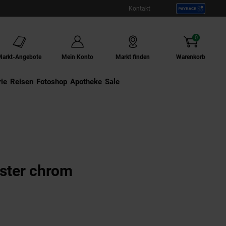
Kontakt
0
Artikel
Markt-Angebote
Mein Konto
Markt finden
Warenkorb
ie
Externer Link:
Reisen
Externer Link:
Fotoshop
Externer Link:
Apotheke
Sale
ster chrom