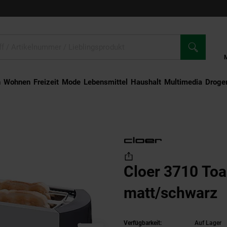
n
Wohnen
Freizeit
Mode
Lebensmittel
Haushalt
Multimedia
Droger
oaster chrom matt/schwarz
Cloer 3710 Toa
matt/schwarz
Verfügbarkeit:
Auf Lager