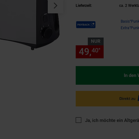
Lieferzeit:
ca. 2 Werkt
Payback Punkte
Basis°Punk
Extra°Punk
NUR
49,
nur 49,
40
40
*
In den
Ja, ich möchte ein Altger