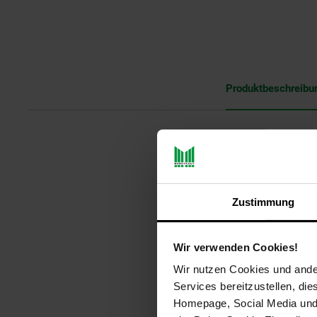
Produktbeschreibu
Es hat:
ür 4 Toastscheiben
Zustimmung
Integrierter Brötchenaufsatz
Außen kalt, innen heiß durch w
Wir verwenden Cookies!
Sicherheitsabschaltung, wenn s
Wir nutzen Cookies und ander
Services bereitzustellen, di
Stopptaste
Homepage, Social Media und P