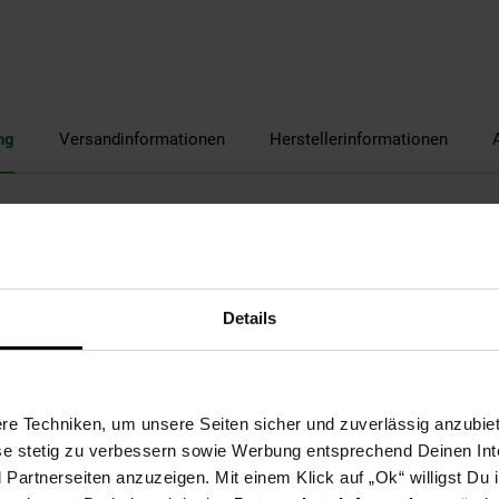
ng
Versandinformationen
Herstellerinformationen
Details
ärmeisoliertes Gehäuse
ich der Toast verklemmt
e Techniken, um unsere Seiten sicher und zuverlässig anzubiet
ese stetig zu verbessern sowie Werbung entsprechend Deinen In
artnerseiten anzuzeigen. Mit einem Klick auf „Ok“ willigst Du