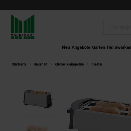
Schließen
Suche:
Neu
Angebote
Garten
Heimwerke
Startseite
Haushalt
Küchenkleingeräte
Toaster
Cloer 3710 T