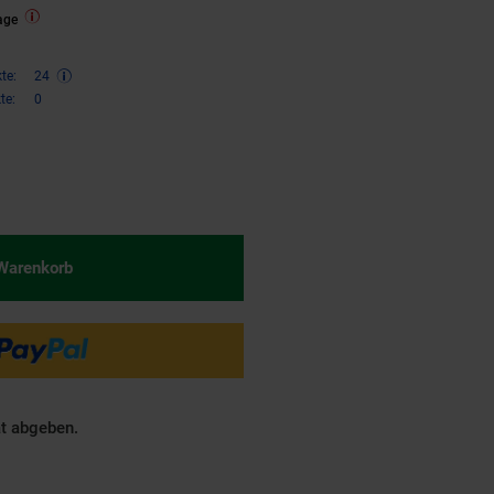
age
te:
24
te:
0
€ Sternchen Fußnote, Details am
 Warenkorb
ät abgeben.