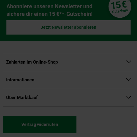
€
15
**
Newsletter Anmeldung
Abonniere unseren Newsletter und
Gutschein
sichere dir einen 15 €**-Gutschein!
Jetzt Newsletter abonnieren
Zahlarten im Online-Shop
Informationen
Über Marktkauf
Vertrag widerrufen