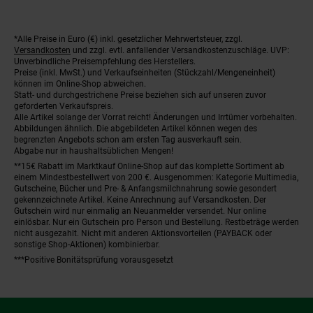
*Alle Preise in Euro (€) inkl. gesetzlicher Mehrwertsteuer, zzgl.
Fußnoten
Versandkosten
und zzgl. evtl. anfallender Versandkostenzuschläge. UVP:
Unverbindliche Preisempfehlung des Herstellers.
Preise (inkl. MwSt.) und Verkaufseinheiten (Stückzahl/Mengeneinheit)
können im Online-Shop abweichen.
Statt- und durchgestrichene Preise beziehen sich auf unseren zuvor
geforderten Verkaufspreis.
Alle Artikel solange der Vorrat reicht! Änderungen und Irrtümer vorbehalten.
Abbildungen ähnlich. Die abgebildeten Artikel können wegen des
begrenzten Angebots schon am ersten Tag ausverkauft sein.
Abgabe nur in haushaltsüblichen Mengen!
**15€ Rabatt im Marktkauf Online-Shop auf das komplette Sortiment ab
einem Mindestbestellwert von 200 €. Ausgenommen: Kategorie Multimedia,
Gutscheine, Bücher und Pre- & Anfangsmilchnahrung sowie gesondert
gekennzeichnete Artikel. Keine Anrechnung auf Versandkosten. Der
Gutschein wird nur einmalig an Neuanmelder versendet. Nur online
einlösbar. Nur ein Gutschein pro Person und Bestellung. Restbeträge werden
nicht ausgezahlt. Nicht mit anderen Aktionsvorteilen (PAYBACK oder
sonstige Shop-Aktionen) kombinierbar.
***Positive Bonitätsprüfung vorausgesetzt