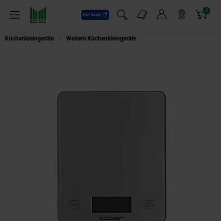
0
Payback
Markt-Angebote
Artikel
Menü
Suchfeld einblenden
Mein Konto
Markt finden
Warenkorb
Küchenkleingeräte
Weitere Küchenkleingeräte
CLOER 6878 Küchenwaage 