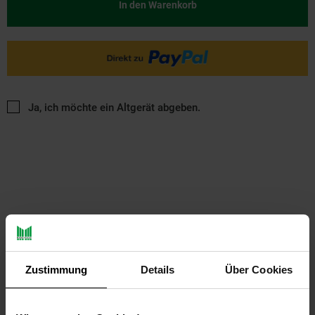
In den Warenkorb
Ja, ich möchte ein Altgerät abgeben.
PAYBACK
Zustimmung
Details
Über Cookies
Payback Punkte
Basis°Punkte:
9
Extra°Punkte:
0