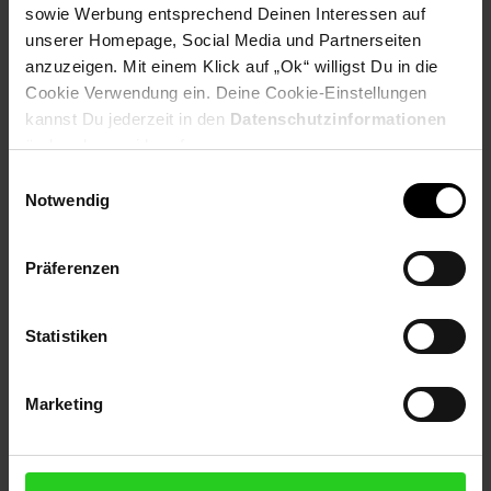
sowie Werbung entsprechend Deinen Interessen auf
PAYBACK
unserer Homepage, Social Media und Partnerseiten
anzuzeigen. Mit einem Klick auf „Ok“ willigst Du in die
Payback Punkte
Basis°Punkte:
50
Cookie Verwendung ein. Deine Cookie-Einstellungen
Extra°Punkte:
0
kannst Du jederzeit in den
Datenschutzinformationen
ändern bzw. widerrufen.
Einwilligungsauswahl
Produktbeschreibung
Notwendig
Gaming- Maus mit 17 programmierbaren Tasten. Key-Slider-
Präferenzen
Steuersystem zum Positionieren der 12 Seitentasten.
Artikelnummer: 3093353000
Statistiken
EAN: 0840006616214
Artikel gehört zur Kategorie:
Computer- & Notebook-Zubehör
Marketing
Versandinformationen