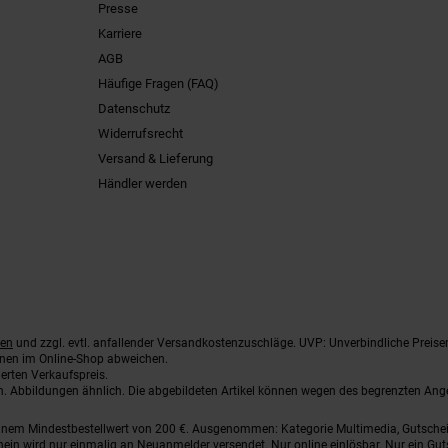
Presse
Karriere
AGB
Häufige Fragen (FAQ)
Datenschutz
Widerrufsrecht
Versand & Lieferung
Händler werden
ten
und zzgl. evtl. anfallender Versandkostenzuschläge. UVP: Unverbindliche Preise
nnen im Online-Shop abweichen.
erten Verkaufspreis.
ten. Abbildungen ähnlich. Die abgebildeten Artikel können wegen des begrenzten An
einem Mindestbestellwert von 200 €. Ausgenommen: Kategorie Multimedia, Gutsche
ein wird nur einmalig an Neuanmelder versendet. Nur online einlösbar. Nur ein Gut