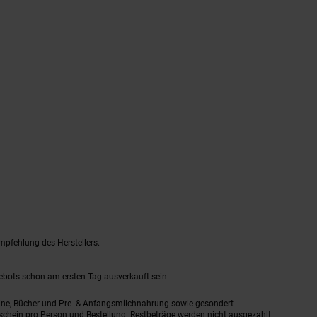
mpfehlung des Herstellers.
gebots schon am ersten Tag ausverkauft sein.
ine, Bücher und Pre- & Anfangsmilchnahrung sowie gesondert
schein pro Person und Bestellung. Restbeträge werden nicht ausgezahlt.