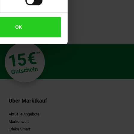
OK
€
15
**
Gutschein
Über Marktkauf
Aktuelle Angebote
Markenwelt
Edeka Smart