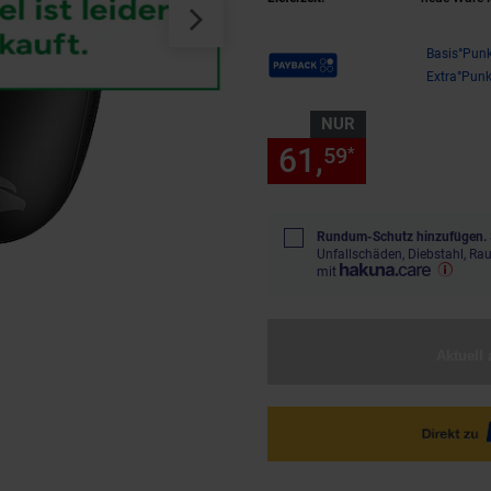
Payback Punkte
Basis°Punk
Extra°Punk
NUR
61,
nur 61,
59
59
*
Rundum-Schutz hinzufügen.
Unfallschäden, Diebstahl, R
mit
Aktuell 