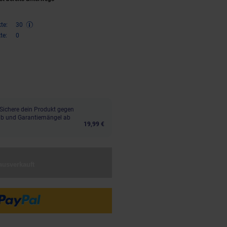
te:
30
te:
0
€ Sternchen Fußnote, Details am
Sichere dein Produkt gegen
aub und Garantiemängel ab
19,99 €
ausverkauft