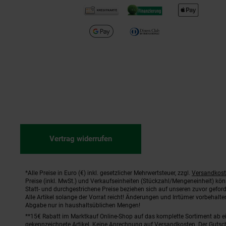
Vertrag widerrufen
*Alle Preise in Euro (€) inkl. gesetzlicher Mehrwertsteuer, zzgl.
Versandkos
Fußnoten
Preise (inkl. MwSt.) und Verkaufseinheiten (Stückzahl/Mengeneinheit) kö
Statt- und durchgestrichene Preise beziehen sich auf unseren zuvor geford
Alle Artikel solange der Vorrat reicht! Änderungen und Irrtümer vorbehal
Abgabe nur in haushaltsüblichen Mengen!
**15€ Rabatt im Marktkauf Online-Shop auf das komplette Sortiment ab 
gekennzeichnete Artikel. Keine Anrechnung auf Versandkosten. Der Gutsch