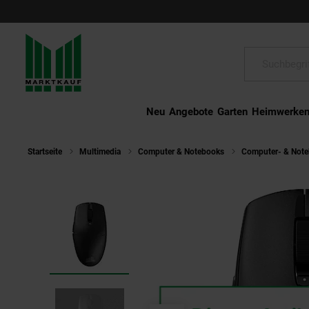
Schließen
Suche:
Neu
Angebote
Garten
Heimwerke
Startseite
Multimedia
Computer & Notebooks
Computer- & Not