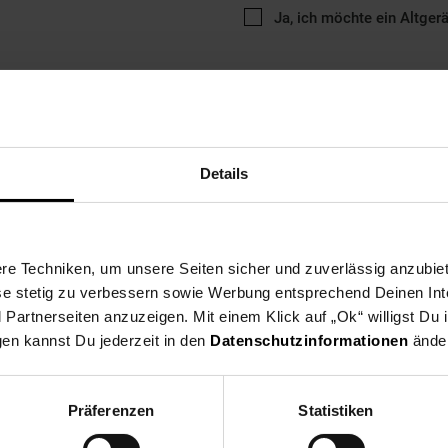
Ja, ich möchte ein Altger
Details
ng
Versandinformationen
Herstellerinformationen
e Techniken, um unsere Seiten sicher und zuverlässig anzubiet
naufhaltbaren Kontrahenten. Die CORSAIR M55 WIRELESS Gaming-Ma
ese stetig zu verbessern sowie Werbung entsprechend Deinen In
 Handgröße und Ihrem Griffstil passt. Die schlanke M55 gleitet mühe
artnerseiten anzuzeigen. Mit einem Klick auf „Ok“ willigst Du
rierten Seitengriffe lassen sich problemlos schnelle Bewegungen d
gen kannst Du jederzeit in den
Datenschutzinformationen
änder
und überträgt Eingaben über SLIPSTREAM WIRELESS v1.5 mit nahezu 
 DPI, um jede Bewegung und jedes Stoppen mit höchster Präzision zu
WIRELESS können Sie Ihre besten Spielzüge ausführen. *inklusive A
Präferenzen
Statistiken