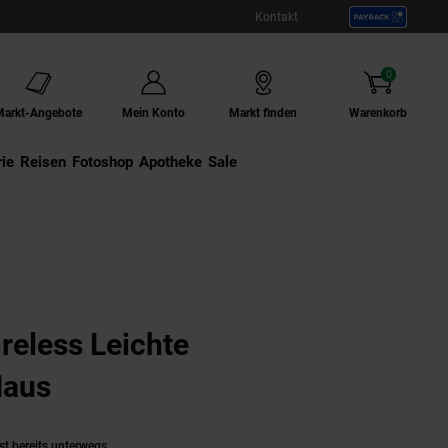
Kontakt
0
Artikel
Markt-Angebote
Mein Konto
Markt finden
Warenkorb
ie
Externer Link:
Reisen
Externer Link:
Fotoshop
Externer Link:
Apotheke
Sale
reless Leichte
aus
(Produkt aktuell ausverkauft)
st bereits unterwegs