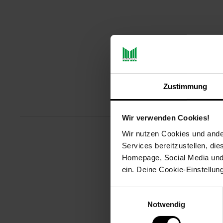
Zustimmung
Produktbeschreibu
Wir verwenden Cookies!
Wir nutzen Cookies und ander
Werden Sie zu einem wirklich u
Services bereitzustellen, di
symmetrische Form, die zu Ihrer
Homepage, Social Media und P
Dank der ergonomischen, struktu
ein. Deine Cookie-Einstellun
Verbindung ist ebenso schnell 
Sensor unterstützt bis zu 24.000
Einwilligungsauswahl
erstklassigen Leistung der M55 
Notwendig
Artikelnummer: 3095649000