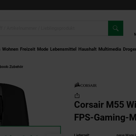
n
Wohnen
Freizeit
Mode
Lebensmittel
Haushalt
Multimedia
Droger
ebook-Zubehör
Corsair M55 Wireless Leichte FPS-Gaming-Maus
Corsair M55 Wi
FPS-Gaming-M
Lieferzeit:
neue Ware i