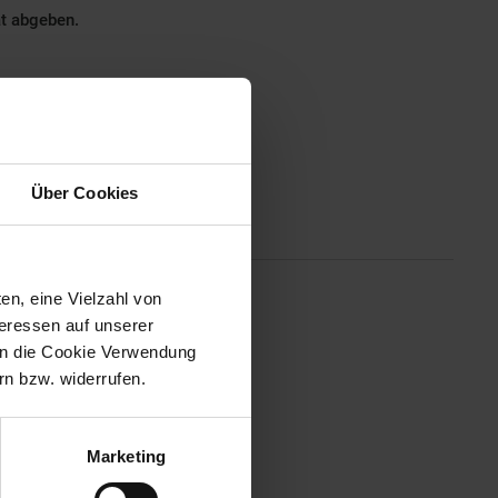
ät abgeben.
Über Cookies
Altgeräterücknahme
en, eine Vielzahl von
us verfügt über eine kompakte,
teressen auf unserer
los über Ihren Schreibtisch.
 in die Cookie Verwendung
urchführen. Die Wireless-
n bzw. widerrufen.
null Verzögerung. Der optische
 registrieren. Mit dieser
A-Batterie.
Marketing