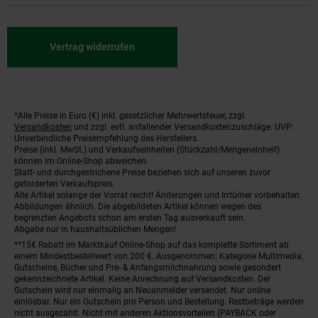
Vertrag widerrufen
*Alle Preise in Euro (€) inkl. gesetzlicher Mehrwertsteuer, zzgl.
Fußnoten
Versandkosten
und zzgl. evtl. anfallender Versandkostenzuschläge. UVP:
Unverbindliche Preisempfehlung des Herstellers.
Preise (inkl. MwSt.) und Verkaufseinheiten (Stückzahl/Mengeneinheit)
können im Online-Shop abweichen.
Statt- und durchgestrichene Preise beziehen sich auf unseren zuvor
geforderten Verkaufspreis.
Alle Artikel solange der Vorrat reicht! Änderungen und Irrtümer vorbehalten.
Abbildungen ähnlich. Die abgebildeten Artikel können wegen des
begrenzten Angebots schon am ersten Tag ausverkauft sein.
Abgabe nur in haushaltsüblichen Mengen!
**15€ Rabatt im Marktkauf Online-Shop auf das komplette Sortiment ab
einem Mindestbestellwert von 200 €. Ausgenommen: Kategorie Multimedia,
Gutscheine, Bücher und Pre- & Anfangsmilchnahrung sowie gesondert
gekennzeichnete Artikel. Keine Anrechnung auf Versandkosten. Der
Gutschein wird nur einmalig an Neuanmelder versendet. Nur online
einlösbar. Nur ein Gutschein pro Person und Bestellung. Restbeträge werden
nicht ausgezahlt. Nicht mit anderen Aktionsvorteilen (PAYBACK oder