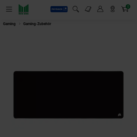
0
Payback
Markt-Angebote
Artikel
Menü
Suchfeld einblenden
Mein Konto
Markt finden
Warenkorb
Gaming
Gaming-Zubehör
Corsair MM350 Pro Premium-Gaming-Mauspa