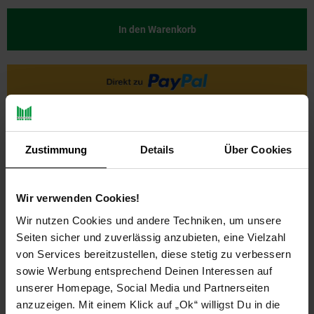
In den Warenkorb
Zustimmung
Details
Über Cookies
Wir verwenden Cookies!
PAYBACK
Wir nutzen Cookies und andere Techniken, um unsere
Seiten sicher und zuverlässig anzubieten, eine Vielzahl
von Services bereitzustellen, diese stetig zu verbessern
Payback Punkte
Basis°Punkte:
21
sowie Werbung entsprechend Deinen Interessen auf
Extra°Punkte:
0
unserer Homepage, Social Media und Partnerseiten
anzuzeigen. Mit einem Klick auf „Ok“ willigst Du in die