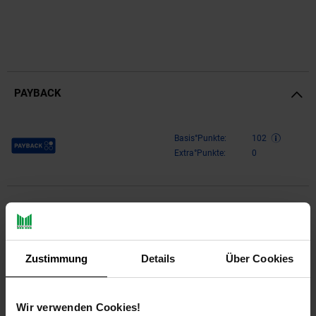
PAYBACK
Payback Punkte
Basis°Punkte:
102
Extra°Punkte:
0
Produktbeschreibung
Design
Zustimmung
Details
Über Cookies
Auffälliger Couchtisch im angesagten Industrial-Stil
Massive Tischplatte mit spannender Maserung
Wir verwenden Cookies!
Fester Stand dank des filigranen und robusten