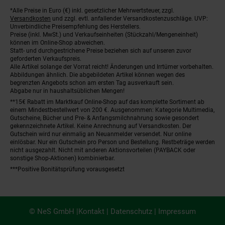
*Alle Preise in Euro (€) inkl. gesetzlicher Mehrwertsteuer, zzgl.
Fußnoten
Versandkosten
und zzgl. evtl. anfallender Versandkostenzuschläge. UVP:
Unverbindliche Preisempfehlung des Herstellers.
Preise (inkl. MwSt.) und Verkaufseinheiten (Stückzahl/Mengeneinheit)
können im Online-Shop abweichen.
Statt- und durchgestrichene Preise beziehen sich auf unseren zuvor
geforderten Verkaufspreis.
Alle Artikel solange der Vorrat reicht! Änderungen und Irrtümer vorbehalten.
Abbildungen ähnlich. Die abgebildeten Artikel können wegen des
begrenzten Angebots schon am ersten Tag ausverkauft sein.
Abgabe nur in haushaltsüblichen Mengen!
**15€ Rabatt im Marktkauf Online-Shop auf das komplette Sortiment ab
einem Mindestbestellwert von 200 €. Ausgenommen: Kategorie Multimedia,
Gutscheine, Bücher und Pre- & Anfangsmilchnahrung sowie gesondert
gekennzeichnete Artikel. Keine Anrechnung auf Versandkosten. Der
Gutschein wird nur einmalig an Neuanmelder versendet. Nur online
einlösbar. Nur ein Gutschein pro Person und Bestellung. Restbeträge werden
nicht ausgezahlt. Nicht mit anderen Aktionsvorteilen (PAYBACK oder
sonstige Shop-Aktionen) kombinierbar.
***Positive Bonitätsprüfung vorausgesetzt
© NeS GmbH |
Kontakt
|
Datenschutz
|
Impressum