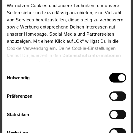
Metallgestells
Wir nutzen Cookies und andere Techniken, um unsere
Seiten sicher und zuverlässig anzubieten, eine Vielzahl
Abmessungen
von Services bereitzustellen, diese stetig zu verbessern
Breite: 62 cm
sowie Werbung entsprechend Deinen Interessen auf
Höhe: 40 cm
unserer Homepage, Social Media und Partnerseiten
Tiefe: 62 cm
anzuzeigen. Mit einem Klick auf „Ok“ willigst Du in die
Tischplattenstärke: 5,5 cm
Cookie Verwendung ein. Deine Cookie-Einstellungen
Durchmesser Tischplatte: 60 cm
kannst Du jederzeit in den
Datenschutzinformationen
Weitere Abmessungen finden Sie im Maßbild
ändern bzw. widerrufen.
Einwilligungsauswahl
Farbe
Notwendig
Tischplatte: Braun
Gestell: Schwarz matt
Präferenzen
Besonderheiten
Statistiken
Jeder Tisch wurde in liebevoller Handarbeit gefertigt und
ist somit ein absolutes Unikat
Holzschutz bietet die Schutzlackversiegelung der
Marketing