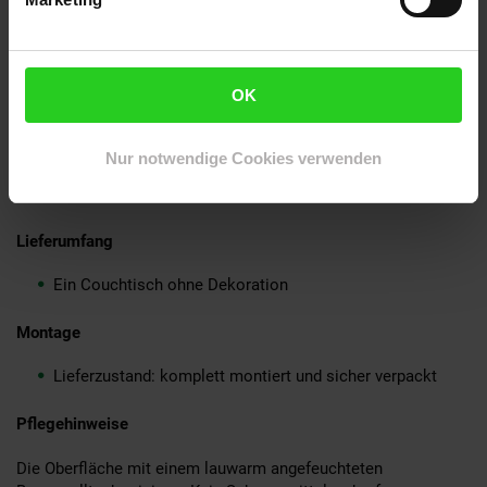
Oberflächen
Sicherer Stand dank des massiven Tischgestells aus
Metall
Die Maximalbelastbarkeit liegt bei ca. 30 kg
OK
Material
Nur notwendige Cookies verwenden
Tischplatte: Akazie Massivholz
Metallgestell: Schwarz pulverbeschichteter Edelstahl
Lieferumfang
Ein Couchtisch ohne Dekoration
Montage
Lieferzustand: komplett montiert und sicher verpackt
Pflegehinweise
Die Oberfläche mit einem lauwarm angefeuchteten