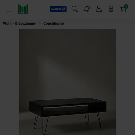
0
Payback
Markt-Angebote
Artikel
Menü
Suchfeld einblenden
Mein Konto
Markt finden
Warenkorb
Wohn- & Esszimmer
Couchtische
Couchtisch Mango Massivholz Metall