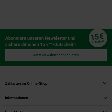
Fußzeile
€
15
**
Newsletter Anmeldung
Abonniere unseren Newsletter und
Gutschein
sichere dir einen 15 €**-Gutschein!
Jetzt Newsletter abonnieren
Zahlarten im Online-Shop
Informationen