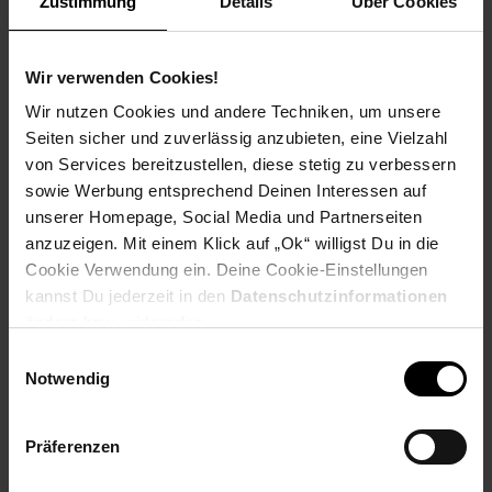
Zustimmung
Details
Über Cookies
Tischplatte
Tolle Maserung des Mangoholzes
Die Tischplatte wird von vier eleganten Haarnadelbeinen
Wir verwenden Cookies!
getragen
Wir nutzen Cookies und andere Techniken, um unsere
Abmessungen
Seiten sicher und zuverlässig anzubieten, eine Vielzahl
von Services bereitzustellen, diese stetig zu verbessern
Breite: 100 cm
sowie Werbung entsprechend Deinen Interessen auf
Tiefe: 50 cm
unserer Homepage, Social Media und Partnerseiten
Höhe: 40 cm
anzuzeigen. Mit einem Klick auf „Ok“ willigst Du in die
Ablagefach (BxHxT): 95 x 10 x 50 cm
Cookie Verwendung ein. Deine Cookie-Einstellungen
Korpushöhe: 15 cm
kannst Du jederzeit in den
Datenschutzinformationen
Holzstärke: ca. 2,5 cm
ändern bzw. widerrufen.
Weitere Abmessungen findest Du im Maßbild
Einwilligungsauswahl
Farbe
Notwendig
Kompletter Tisch: Schwarz matt
Präferenzen
Besonderheiten