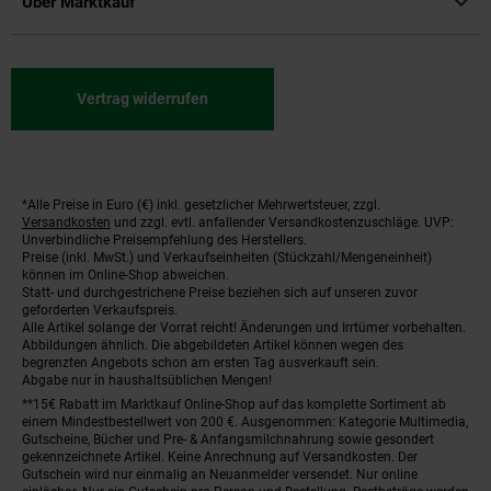
Über Marktkauf
Vertrag widerrufen
*Alle Preise in Euro (€) inkl. gesetzlicher Mehrwertsteuer, zzgl.
Fußnoten
Versandkosten
und zzgl. evtl. anfallender Versandkostenzuschläge. UVP:
Unverbindliche Preisempfehlung des Herstellers.
Preise (inkl. MwSt.) und Verkaufseinheiten (Stückzahl/Mengeneinheit)
können im Online-Shop abweichen.
Statt- und durchgestrichene Preise beziehen sich auf unseren zuvor
geforderten Verkaufspreis.
Alle Artikel solange der Vorrat reicht! Änderungen und Irrtümer vorbehalten.
Abbildungen ähnlich. Die abgebildeten Artikel können wegen des
begrenzten Angebots schon am ersten Tag ausverkauft sein.
Abgabe nur in haushaltsüblichen Mengen!
**15€ Rabatt im Marktkauf Online-Shop auf das komplette Sortiment ab
einem Mindestbestellwert von 200 €. Ausgenommen: Kategorie Multimedia,
Gutscheine, Bücher und Pre- & Anfangsmilchnahrung sowie gesondert
gekennzeichnete Artikel. Keine Anrechnung auf Versandkosten. Der
Gutschein wird nur einmalig an Neuanmelder versendet. Nur online