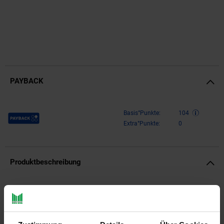
PAYBACK
Payback Punkte
Basis°Punkte:
104
Extra°Punkte:
0
Produktbeschreibung
Design
Rechteckiger Wohnzimmertisch im modernen Design
Praktisches, durchgehendes Ablagefach unter der