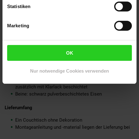
Kleinere Risse, Astlöcher und Farbunterschiede sind
Statistiken
typisch für Massivholz, da es sich um ein Produkt der
Natur handelt
Jeder Tisch ist von Hand gefertigt - dadurch kann es zu
Marketing
Unebenheiten kommen, die jeden Couchtisch zu einem
Unikat machen
Dank der Pulverbeschichtung sind die Beine stoß- und
kratzfest
OK
Empfohlene Maximalbelastbarkeit: 50 kg
Material
Nur notwendige Cookies verwenden
Tischplatte: schwarz lackiertes Mango Massivholz,
zusätzlich mit Klarlack beschichtet
Beine: schwarz pulverbeschichtetes Eisen
Lieferumfang
Ein Couchtisch ohne Dekoration
Montageanleitung und -material liegen der Lieferung bei