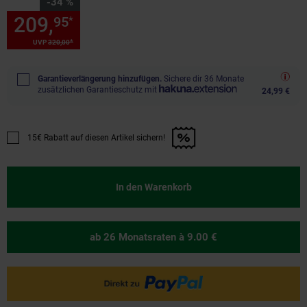
Sie Sparen 34 Prozent,
-34 %
209,
Sie Sparen 34 Prozent, 2
95
*
*
UVP
320,
00
UVP : 320,
00
€
Garantieverlängerung hinzufügen.
Sichere dir 36 Monate
zusätzlichen Garantieschutz mit
24,99 €
15€ Rabatt auf diesen Artikel sichern!
Promotion "15€ Rabatt auf diesen Artikel sichern!" anwenden
In den Warenkorb
ab 26 Monatsraten
à 9.00 €