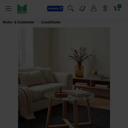
0
Payback
Markt-Angebote
Artikel
Menü
Suchfeld einblenden
Mein Konto
Markt finden
Warenkorb
Wohn- & Esszimmer
Couchtische
Couchtisch rund aus massiver Eiche u