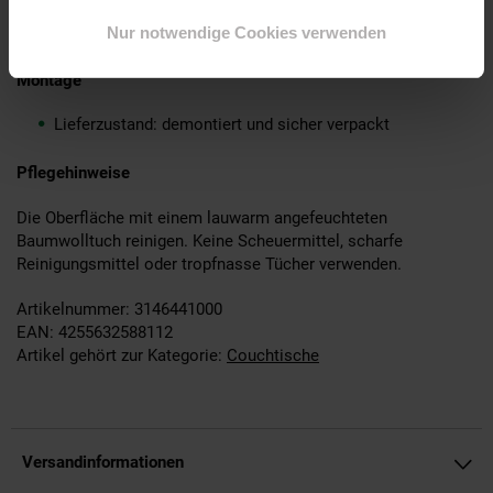
Ein Couchtisch ohne Dekoration
Montageanleitung und -material liegen der Lieferung bei
Nur notwendige Cookies verwenden
Montage
Lieferzustand: demontiert und sicher verpackt
Pflegehinweise
Die Oberfläche mit einem lauwarm angefeuchteten
Baumwolltuch reinigen. Keine Scheuermittel, scharfe
Reinigungsmittel oder tropfnasse Tücher verwenden.
Artikelnummer: 3146441000
EAN: 4255632588112
Artikel gehört zur Kategorie:
Couchtische
Versandinformationen