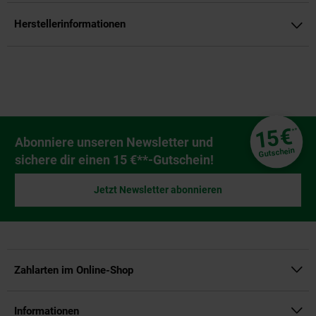
Herstellerinformationen
Fußzeile
€
15
**
Newsletter Anmeldung
Abonniere unseren Newsletter und
Gutschein
sichere dir einen 15 €**-Gutschein!
Jetzt Newsletter abonnieren
Zahlarten im Online-Shop
Informationen