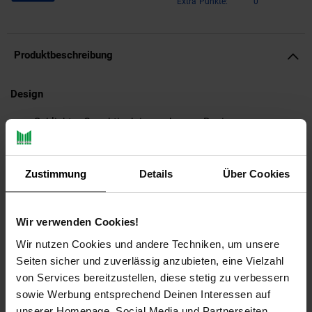
Extra°Punkte:
0
Produktbeschreibung
Design
Schlichter Couchtisch in modernem Design
Transparente Tischplatte aus Glas
Robustes Tischgestell mit ausdrucksstarker
Holzmaserung
Zustimmung
Details
Über Cookies
Abmessungen
Wir verwenden Cookies!
Breite: 58 cm
Tiefe: 58 cm
Wir nutzen Cookies und andere Techniken, um unsere
Höhe: 47 cm
Seiten sicher und zuverlässig anzubieten, eine Vielzahl
Tischplattenstärke: 0,5 cm
von Services bereitzustellen, diese stetig zu verbessern
Weitere Abmessungen finden Sie im Maßbild
sowie Werbung entsprechend Deinen Interessen auf
unserer Homepage, Social Media und Partnerseiten