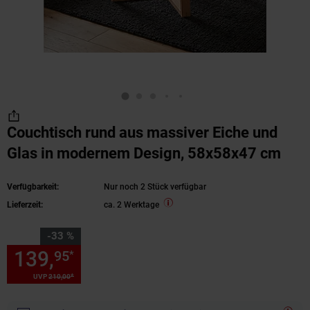
Couchtisch rund aus massiver Eiche und
Glas in modernem Design, 58x58x47 cm
Verfügbarkeit:
Nur noch 2 Stück verfügbar
Lieferzeit:
ca. 2 Werktage
Sie Sparen 33 Prozent,
-33 %
139,
Sie Sparen 33 Prozent, 1
95
*
*
UVP
210,
00
UVP : 210,
00
€