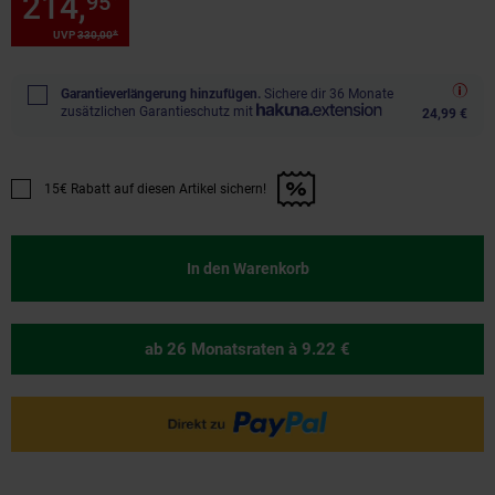
214,
Sie Sparen 34 Prozent, 2
95
*
*
UVP
330,
00
UVP : 330,
00
€
Garantieverlängerung hinzufügen.
Sichere dir 36 Monate
zusätzlichen Garantieschutz mit
24,99 €
15€ Rabatt auf diesen Artikel sichern!
Promotion "15€ Rabatt auf diesen Artikel sichern!" anwenden
In den Warenkorb
ab 26 Monatsraten
à 9.22 €