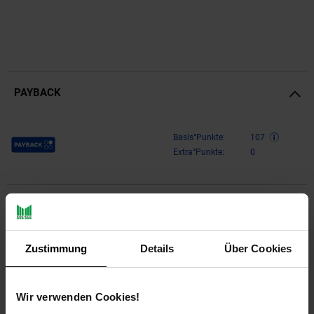
PAYBACK
Payback Punkte
Basis°Punkte:
107
Extra°Punkte:
0
Produktbeschreibung
Design
Zustimmung
Details
Über Cookies
Auffälliger Couchtisch im angesagten Industrial-Stil
Runde Tischplatte zur Ablage von diversen Utensilien
Wir verwenden Cookies!
Fester Stand dank des ineinander