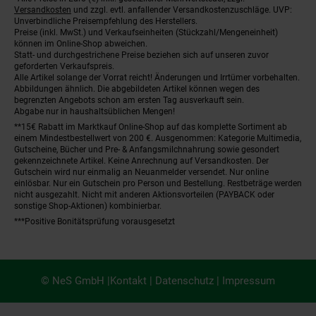
Fußnoten
Versandkosten
und zzgl. evtl. anfallender Versandkostenzuschläge. UVP:
Unverbindliche Preisempfehlung des Herstellers.
Preise (inkl. MwSt.) und Verkaufseinheiten (Stückzahl/Mengeneinheit)
können im Online-Shop abweichen.
Statt- und durchgestrichene Preise beziehen sich auf unseren zuvor
geforderten Verkaufspreis.
Alle Artikel solange der Vorrat reicht! Änderungen und Irrtümer vorbehalten.
Abbildungen ähnlich. Die abgebildeten Artikel können wegen des
begrenzten Angebots schon am ersten Tag ausverkauft sein.
Abgabe nur in haushaltsüblichen Mengen!
**15€ Rabatt im Marktkauf Online-Shop auf das komplette Sortiment ab
einem Mindestbestellwert von 200 €. Ausgenommen: Kategorie Multimedia,
Gutscheine, Bücher und Pre- & Anfangsmilchnahrung sowie gesondert
gekennzeichnete Artikel. Keine Anrechnung auf Versandkosten. Der
Gutschein wird nur einmalig an Neuanmelder versendet. Nur online
einlösbar. Nur ein Gutschein pro Person und Bestellung. Restbeträge werden
nicht ausgezahlt. Nicht mit anderen Aktionsvorteilen (PAYBACK oder
sonstige Shop-Aktionen) kombinierbar.
***Positive Bonitätsprüfung vorausgesetzt
© NeS GmbH |
Kontakt
|
Datenschutz
|
Impressum