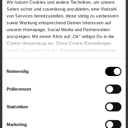
verschlungenen Metallgestells
Wir nutzen Cookies und andere Techniken, um unsere
Seiten sicher und zuverlässig anzubieten, eine Vielzahl
Abmessungen
von Services bereitzustellen, diese stetig zu verbessern
sowie Werbung entsprechend Deinen Interessen auf
Breite: 60 cm
unserer Homepage, Social Media und Partnerseiten
Höhe: 30 cm
anzuzeigen. Mit einem Klick auf „Ok“ willigst Du in die
Tiefe: 60 cm
Cookie Verwendung ein. Deine Cookie-Einstellungen
Höhe der Tischplatte: ca. 1,5 cm
kannst Du jederzeit in den
Datenschutzinformationen
Weitere Abmessungen finden Sie im Maßbild
ändern bzw. widerrufen.
Farbe
Einwilligungsauswahl
Notwendig
Tischplatte: Braun
Untergestell: Schwarz (matt)
Präferenzen
Besonderheiten
Empfohlene max. Belastbarkeit: 50 kg
Statistiken
Jeder Tisch wurde in liebevoller Handarbeit gefertigt und
ist somit ein absolutes Unikat
Marketing
Holzschutz bietet die Schutzlackversiegelung der