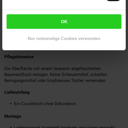
Oberflächen
Tipp: Mit kleinen Filzstreifen an den drei Unterkanten
steht der Tisch weich auf jedem Bodenbelag
OK
Material
Tischplatte: Massivholz Sheesham
Nur notwendige Cookies verwenden
Metallgestell: Eisen (lackiert)
Pflegehinweise
Die Oberfläche mit einem lauwarm angefeuchteten
Baumwolltuch reinigen. Keine Scheuermittel, scharfen
Reinigungsmittel oder tropfnassen Tücher verwenden.
Lieferumfang
Ein Couchtisch ohne Dekoration
Montage
Lieferzustand: komplett montiert und sicher verpackt