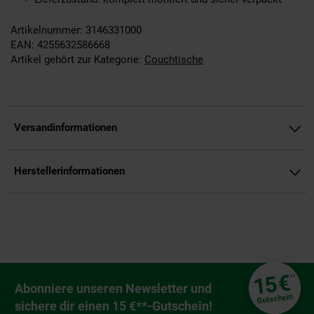
Artikelnummer: 3146331000
EAN: 4255632586668
Artikel gehört zur Kategorie:
Couchtische
Versandinformationen
Herstellerinformationen
Fußzeile
€
15
**
Newsletter Anmeldung
Abonniere unseren Newsletter und
Gutschein
sichere dir einen 15 €**-Gutschein!