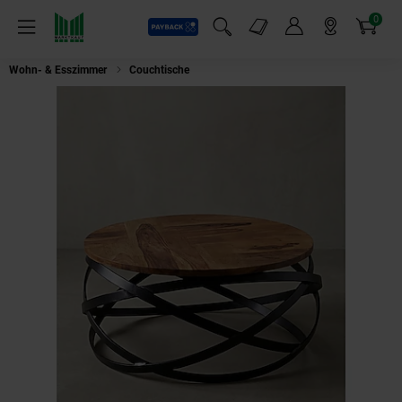
0
Payback
Markt-Angebote
Artikel
Menü
Suchfeld einblenden
Mein Konto
Markt finden
Warenkorb
Wohn- & Esszimmer
Couchtische
Couchtisch rund aus Massivholz und Me