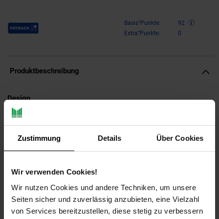
Payback Punkte
Basis°Punkte:
92
Extra°Punkte:
0
Produktbeschreibung
Design
Entzückender Couchtisch im eleganten, modernen Stil
Ovale Tischplatte auf filigranem Metallgestell
Zustimmung
Details
Über Cookies
Abmessungen
Breite: 110 cm
Wir verwenden Cookies!
Höhe: 40 cm
Wir nutzen Cookies und andere Techniken, um unsere
Tiefe: 56 cm
Seiten sicher und zuverlässig anzubieten, eine Vielzahl
Tischplatte (B x T): 109 x 55 cm
von Services bereitzustellen, diese stetig zu verbessern
Tischrandstärke: 3,5 cm