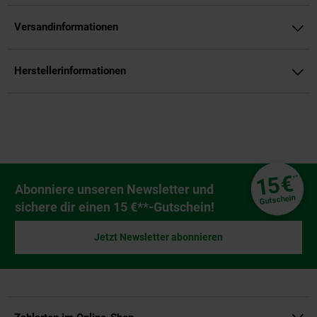
Versandinformationen
Herstellerinformationen
Fußzeile
€
15
**
Newsletter Anmeldung
Abonniere unseren Newsletter und
Gutschein
sichere dir einen 15 €**-Gutschein!
Jetzt Newsletter abonnieren