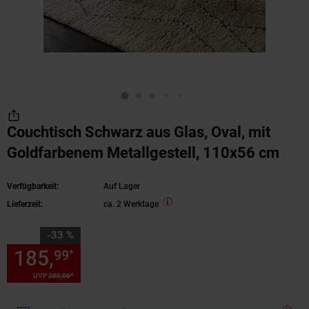
Couchtisch Schwarz aus Glas, Oval, mit
Goldfarbenem Metallgestell, 110x56 cm
Verfügbarkeit:
Auf Lager
Lieferzeit:
ca. 2 Werktage
Sie Sparen 33 Prozent,
-33 %
185,
Sie Sparen 33 Prozent, 1
99
*
*
UVP
280,
00
UVP : 280,
00
€