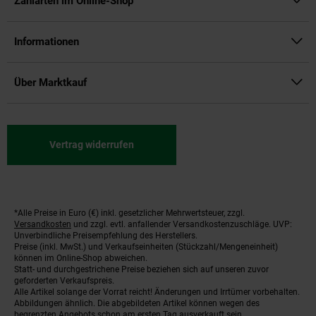
Zahlarten im Online-Shop
Informationen
Über Marktkauf
Vertrag widerrufen
*Alle Preise in Euro (€) inkl. gesetzlicher Mehrwertsteuer, zzgl.
Fußnoten
Versandkosten
und zzgl. evtl. anfallender Versandkostenzuschläge. UVP:
Unverbindliche Preisempfehlung des Herstellers.
Preise (inkl. MwSt.) und Verkaufseinheiten (Stückzahl/Mengeneinheit)
können im Online-Shop abweichen.
Statt- und durchgestrichene Preise beziehen sich auf unseren zuvor
geforderten Verkaufspreis.
Alle Artikel solange der Vorrat reicht! Änderungen und Irrtümer vorbehalten.
Abbildungen ähnlich. Die abgebildeten Artikel können wegen des
begrenzten Angebots schon am ersten Tag ausverkauft sein.