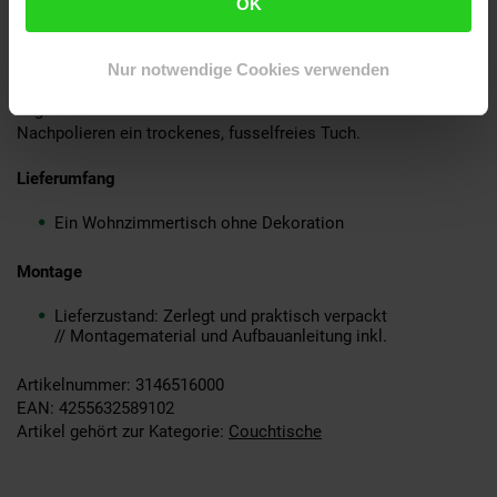
OK
Pflegehinweise
Nur notwendige Cookies verwenden
Die Oberfläche am besten mit einem lauwarmen, leicht
angefeuchteten Baumwolltuch abwischen. Verwenden Sie zum
Nachpolieren ein trockenes, fusselfreies Tuch.
Lieferumfang
Ein Wohnzimmertisch ohne Dekoration
Montage
Lieferzustand: Zerlegt und praktisch verpackt
// Montagematerial und Aufbauanleitung inkl.
Artikelnummer: 3146516000
EAN: 4255632589102
Artikel gehört zur Kategorie:
Couchtische