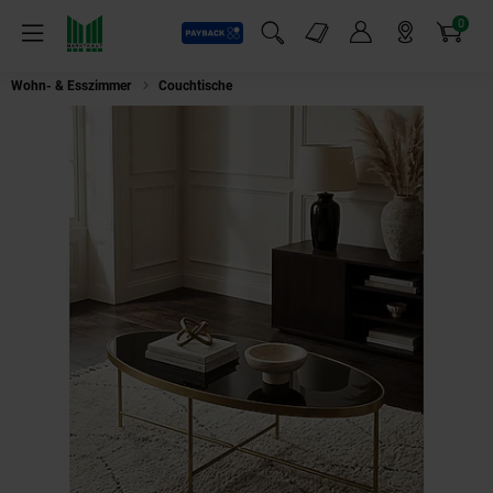
0
Payback
Markt-Angebote
Artikel
Menü
Suchfeld einblenden
Mein Konto
Markt finden
Warenkorb
Wohn- & Esszimmer
Couchtische
Couchtisch Schwarz aus Glas, Oval, mi