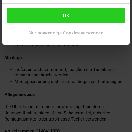
Material
OK
Gesamter Tisch: schwarz lackiertes Mango Massivholz
Nur notwendige Cookies verwenden
Lieferumfang
Ein Couchtisch ohne Dekoration
Montage
Lieferzustand: teilmontiert, lediglich die Tischbeine
müssen angebracht werden
Montageanleitung und -material liegen der Lieferung bei
Pflegehinweise
Die Oberfläche mit einem lauwarm angefeuchteten
Baumwolltuch reinigen. Keine Scheuermittel, scharfen
Reinigungsmittel oder tropfnasse Tücher verwenden.
Artikelnummer: 3146411000