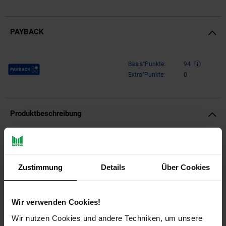
PAYBACK
Payback Punkte
Basis°Punkte:
94
Extra°Punkte:
0
Produktbeschreibung
Design
Auffälliger Couchtisch in orientalischem Design
Zustimmung
Details
Über Cookies
Runde Tischplatte zur Ablage von diversen Utensilien
Tischbeine und Blende mit eleganten Zierfräsungen
Wir verwenden Cookies!
Abmessungen
Wir nutzen Cookies und andere Techniken, um unsere