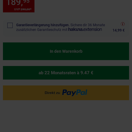
189,
Sie Sparen 34 Prozent, 1
95
*
*
UVP
290,
00
UVP : 290,
00
€
Garantieverlängerung hinzufügen.
Sichere dir 36 Monate
zusätzlichen Garantieschutz mit
14,99 €
In den Warenkorb
ab 22 Monatsraten
à 9.47 €