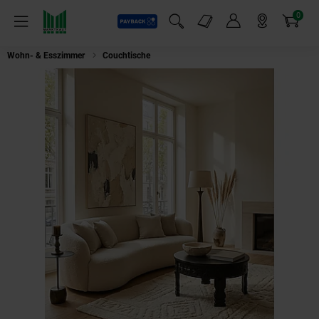
0
Payback
Markt-Angebote
Artikel
Menü
Suchfeld einblenden
Mein Konto
Markt finden
Warenkorb
Wohn- & Esszimmer
Couchtische
Couchtisch Schwarz Mango Massivholz