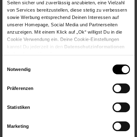
Breite: 60 cm
Seiten sicher und zuverlässig anzubieten, eine Vielzahl
Höhe: 36 cm
von Services bereitzustellen, diese stetig zu verbessern
Tiefe: 60 cm
sowie Werbung entsprechend Deinen Interessen auf
Tischplattenstärke: 2 cm
unserer Homepage, Social Media und Partnerseiten
Weitere Abmessungen finden Sie im Maßbild
anzuzeigen. Mit einem Klick auf „Ok“ willigst Du in die
Cookie Verwendung ein. Deine Cookie-Einstellungen
Farbe
kannst Du jederzeit in den
Datenschutzinformationen
ändern bzw. widerrufen.
Gesamter Artikel: Schwarz
Einwilligungsauswahl
Besonderheiten
Notwendig
Jeder Tisch wurde in liebevoller Handarbeit gefertigt und
ist somit ein absolutes Unikat
Präferenzen
Aufgrund der Handarbeit kann es zu leichten
Farbabweichungen und Unebenheiten kommen
Die Holzoberfläche ist mit einem schützenden Klarlack
Statistiken
versiegelt
Extravagantes Muster und geschwungene Tischbeine
Tisch ist mit Klarlack beschichtet
Marketing
Die Maximalbelastbarkeit liegt bei ca. 15 kg