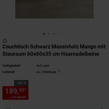
Couchtisch Schwarz Massivholz Mango mit
Stauraum 60x60x35 cm Haarnadelbeine
Verfügbarkeit:
Auf Lager
Lieferzeit:
ca. 2 Werktage
Sie Sparen 34 Prozent,
-34 %
189,
Sie Sparen 34 Prozent, 1
95
*
*
UVP
290,
00
UVP : 290,
00
€