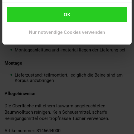
Korpus: schwarz lackiertes Mango Massivholz, zusätzlich
mit Klarlack beschichtet
OK
Beine: schwarz pulverbeschichtetes Eisen
Lieferumfang
Nur notwendige Cookies verwenden
Ein Couchtisch ohne Dekoration
Montageanleitung und -material liegen der Lieferung bei
Montage
Lieferzustand: teilmontiert, lediglich die Beine sind am
Korpus anzubringen
Pflegehinweise
Die Oberfläche mit einem lauwarm angefeuchteten
Baumwolltuch reinigen. Kein Scheuermittel, scharfe
Reinigungsmittel oder tropfnasse Tücher verwenden.
Artikelnummer: 3146644000