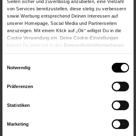
Seiten sicher und zuverlässig anzubieten, eine Vielzahl
Höhe Ablagefach: 16 cm
von Services bereitzustellen, diese stetig zu verbessern
Holzstärke: ca. 1,5 cm
sowie Werbung entsprechend Deinen Interessen auf
Weitere Abmessungen findest Du im Maßbild
unserer Homepage, Social Media und Partnerseiten
Farbe
anzuzeigen. Mit einem Klick auf „Ok“ willigst Du in die
Cookie Verwendung ein. Deine Cookie-Einstellungen
Kompletter Tisch: Schwarz matt
kannst Du jederzeit in den
Datenschutzinformationen
ändern bzw. widerrufen.
Besonderheiten
Einwilligungsauswahl
Notwendig
Kleinere Risse, Astlöcher und Farbunterschiede sind
typisch für Massivholz, da es sich um ein Produkt der
Natur handelt
Jeder Tisch ist von Hand gefertigt - dadurch kann es zu
Präferenzen
Unebenheiten kommen, die jeden Couchtisch zu einem
Unikat machen
Dank der Pulverbeschichtung sind die Beine stoß- und
Statistiken
kratzfest
Empfohlene Maximalbelastbarkeit: 20 kg
Marketing
Material