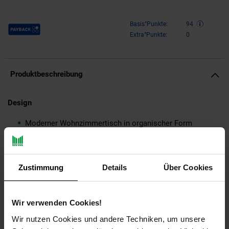
Payback Punkte
Basis°Punkte:
94
Extra°Punkte:
0
Produktbeschreibung
Design
Moderner Wohnzimmertisch in organischer Form
Großes Ablagefach für mehr Stauraum und Ordnung
Die Tischplatte wird von drei eleganten Haarnadelbeinen
getragen
Zustimmung
Details
Über Cookies
Abmessungen
Breite: 60 cm
Wir verwenden Cookies!
Tiefe: 60 cm
Wir nutzen Cookies und andere Techniken, um unsere
Höhe: 35 cm