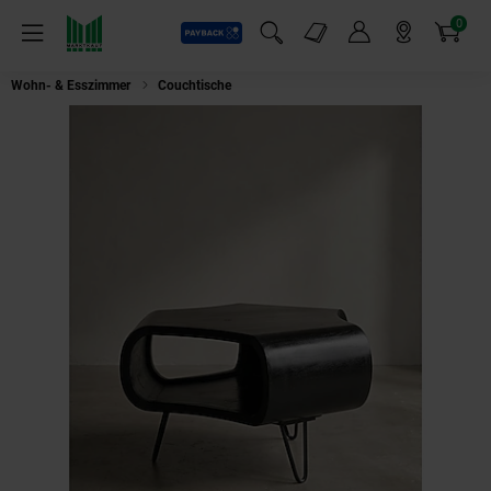
0
Payback
Markt-Angebote
Artikel
Menü
Suchfeld einblenden
Mein Konto
Markt finden
Warenkorb
Wohn- & Esszimmer
Couchtische
Couchtisch Schwarz Massivholz Mang