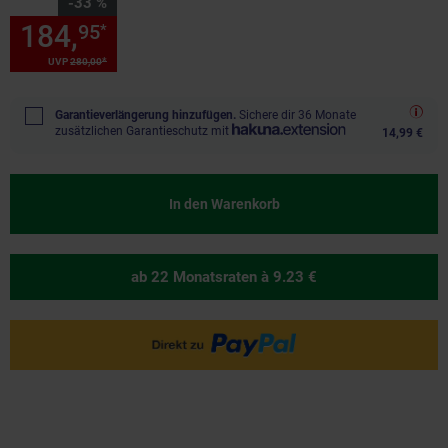
Sie Sparen 33 Prozent,
-33 %
184,
Sie Sparen 33 Prozent, 1
95
*
*
UVP
280,
00
UVP : 280,
00
€
Garantieverlängerung hinzufügen.
Sichere dir 36 Monate
zusätzlichen Garantieschutz mit
14,99 €
In den Warenkorb
ab 22 Monatsraten
à 9.23 €