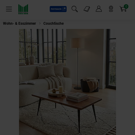
0
Payback
Markt-Angebote
Artikel
Menü
Suchfeld einblenden
Mein Konto
Markt finden
Warenkorb
Wohn- & Esszimmer
Couchtische
Couchtisch Sheesham Massivholz Baum