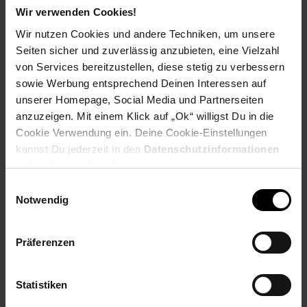
Wir verwenden Cookies!
Abmessungen
Wir nutzen Cookies und andere Techniken, um unsere
Seiten sicher und zuverlässig anzubieten, eine Vielzahl
Breite: 110 cm
Tiefe: 60 cm
von Services bereitzustellen, diese stetig zu verbessern
Höhe: 40 cm
sowie Werbung entsprechend Deinen Interessen auf
Tischplattenstärke: 2,5 cm
unserer Homepage, Social Media und Partnerseiten
Weitere Abmessungen finden Sie im Maßbild
anzuzeigen. Mit einem Klick auf „Ok“ willigst Du in die
Alle Abmessungen sind ca. Angaben, da diese durch die
Cookie Verwendung ein. Deine Cookie-Einstellungen
Herstellung von Hand leicht abweichen können
kannst Du jederzeit in den
Datenschutzinformationen
ändern bzw. widerrufen.
Farbe
Einwilligungsauswahl
Tischplatte: Braun
Notwendig
Beine: Schwarz matt
Präferenzen
Besonderheiten
Der Tisch wurde in liebevoller Handarbeit gefertigt und
Statistiken
somit ein absolutes Unikat
Holzschutz bietet die Schutzlackversiegelung der