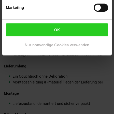
Holzoberflächen
Marketing
Kleinere Risse, Astlöcher und Farbabweichungen sind
typisch für Massivholz, da es sich um ein Produkt der
Natur handelt
Maximalbelastbarkeit des Tisches liegt bei ca. 40 kg
OK
Material
Tischplatte: Sheesham Massivholz, mit Klarlack
Nur notwendige Cookies verwenden
beschichtet
Metallgestell: schwarz pulverbeschichteter Edelstahl
Lieferumfang
Ein Couchtisch ohne Dekoration
Montageanleitung & -material liegen der Lieferung bei
Montage
Lieferzustand: demontiert und sicher verpackt