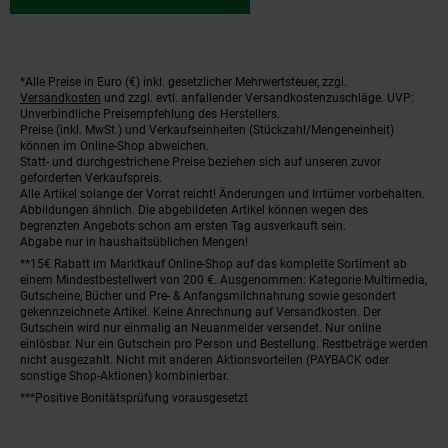
*Alle Preise in Euro (€) inkl. gesetzlicher Mehrwertsteuer, zzgl.
Fußnoten
Versandkosten
und zzgl. evtl. anfallender Versandkostenzuschläge. UVP:
Unverbindliche Preisempfehlung des Herstellers.
Preise (inkl. MwSt.) und Verkaufseinheiten (Stückzahl/Mengeneinheit)
können im Online-Shop abweichen.
Statt- und durchgestrichene Preise beziehen sich auf unseren zuvor
geforderten Verkaufspreis.
Alle Artikel solange der Vorrat reicht! Änderungen und Irrtümer vorbehalten.
Abbildungen ähnlich. Die abgebildeten Artikel können wegen des
begrenzten Angebots schon am ersten Tag ausverkauft sein.
Abgabe nur in haushaltsüblichen Mengen!
**15€ Rabatt im Marktkauf Online-Shop auf das komplette Sortiment ab
einem Mindestbestellwert von 200 €. Ausgenommen: Kategorie Multimedia,
Gutscheine, Bücher und Pre- & Anfangsmilchnahrung sowie gesondert
gekennzeichnete Artikel. Keine Anrechnung auf Versandkosten. Der
Gutschein wird nur einmalig an Neuanmelder versendet. Nur online
einlösbar. Nur ein Gutschein pro Person und Bestellung. Restbeträge werden
nicht ausgezahlt. Nicht mit anderen Aktionsvorteilen (PAYBACK oder
sonstige Shop-Aktionen) kombinierbar.
***Positive Bonitätsprüfung vorausgesetzt