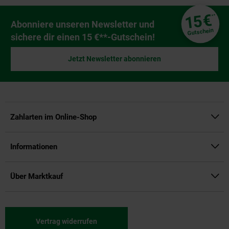
Fußzeile
€
15
**
Newsletter Anmeldung
Abonniere unseren Newsletter und
Gutschein
sichere dir einen 15 €**-Gutschein!
Jetzt Newsletter abonnieren
Zahlarten im Online-Shop
Informationen
Über Marktkauf
Vertrag widerrufen