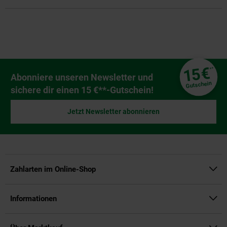
Fußzeile
€
15
**
Newsletter Anmeldung
Abonniere unseren Newsletter und
Gutschein
sichere dir einen 15 €**-Gutschein!
Jetzt Newsletter abonnieren
Zahlarten im Online-Shop
Informationen