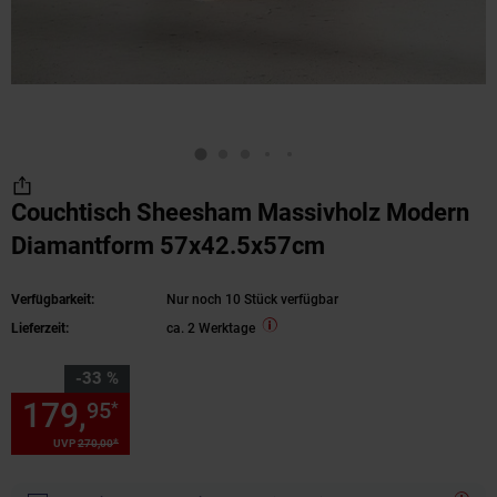
Couchtisch Sheesham Massivholz Modern
Diamantform 57x42.5x57cm
Verfügbarkeit:
Nur noch 10 Stück verfügbar
Lieferzeit:
ca. 2 Werktage
Sie Sparen 33 Prozent,
-33 %
179,
Sie Sparen 33 Prozent, 1
95
*
*
UVP
270,
00
UVP : 270,
00
€