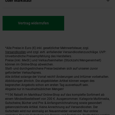
Über Marktkauf
Vertrag widerrufen
*Alle Preise in Euro (€) inkl. gesetzlicher Mehrwertsteuer, zzgl.
Fußnoten
Versandkosten
und zzgl. evtl. anfallender Versandkostenzuschläge. UVP:
Unverbindliche Preisempfehlung des Herstellers.
Preise (inkl. MwSt.) und Verkaufseinheiten (Stückzahl/Mengeneinheit)
können im Online-Shop abweichen.
Statt- und durchgestrichene Preise beziehen sich auf unseren zuvor
geforderten Verkaufspreis.
Alle Artikel solange der Vorrat reicht! Änderungen und Irrtümer vorbehalten.
Abbildungen ähnlich. Die abgebildeten Artikel können wegen des
begrenzten Angebots schon am ersten Tag ausverkauft sein.
Abgabe nur in haushaltsüblichen Mengen!
**15€ Rabatt im Marktkauf Online-Shop auf das komplette Sortiment ab
einem Mindestbestellwert von 200 €. Ausgenommen: Kategorie Multimedia,
Gutscheine, Bücher und Pre- & Anfangsmilchnahrung sowie gesondert
gekennzeichnete Artikel. Keine Anrechnung auf Versandkosten. Der
Gutschein wird nur einmalig an Neuanmelder versendet. Nur online