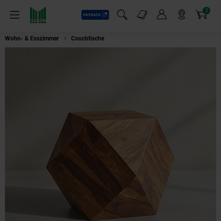
0
Payback
Markt-Angebote
Artikel
Menü
Suchfeld einblenden
Mein Konto
Markt finden
Warenkorb
Wohn- & Esszimmer
Couchtische
Couchtisch Sheesham Massivholz Mo