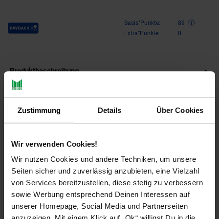
Payback Punkte
Basis°Punkte:
89
Extra°Punkte:
0
Produktbeschreibung
Design
Zustimmung
Details
Über Cookies
Kunstvoller Couchtisch in Form eines Diamanten
Attraktiver Sofatisch mit einzigartiger Maserung
Absoluter Blickfang im Wohnzimmer
Wir verwenden Cookies!
Wir nutzen Cookies und andere Techniken, um unsere
Abmessungen
Seiten sicher und zuverlässig anzubieten, eine Vielzahl
Breite: 57 cm
von Services bereitzustellen, diese stetig zu verbessern
Höhe: 42,5 cm
sowie Werbung entsprechend Deinen Interessen auf
Tiefe: 57 cm
unserer Homepage, Social Media und Partnerseiten
Ablagefläche (BxT): 30 x 30 cm
anzuzeigen. Mit einem Klick auf „Ok“ willigst Du in die