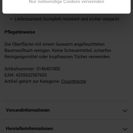
Nur notwendige Cookies verwenden
Montage
Lieferzustand: komplett montiert und sicher verpackt
Pflegehinweise
Die Oberfläche mit einem lauwarm angefeuchteten
Baumwolltuch reinigen. Keine Scheuermittel, scharfen
Reinigungsmittel oder tropfnassen Tücher verwenden.
Artikelnummer: 3146401000
EAN: 4255632587603
Artikel gehört zur Kategorie:
Couchtische
Versandinformationen
Herstellerinformationen