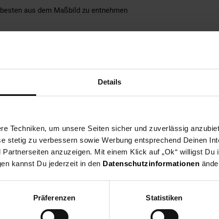
 besten aus dem Maßbild zu entnehmen
Details
hen um diverse Gegenstände unterzubringen
enen erhöht die Stabilität des Tischs
k der Melaminharzbeschichtung
e Techniken, um unsere Seiten sicher und zuverlässig anzubiet
r Tisch zudem wasserabweisend
ese stetig zu verbessern sowie Werbung entsprechend Deinen In
ein angefeuchtetes Baumwolltuch
artnerseiten anzuzeigen. Mit einem Klick auf „Ok“ willigst Du
s Wohnzimmertisches: 15 kg
gen kannst Du jederzeit in den
Datenschutzinformationen
änder
bodenrollen
Präferenzen
Statistiken
ete Spanplatte