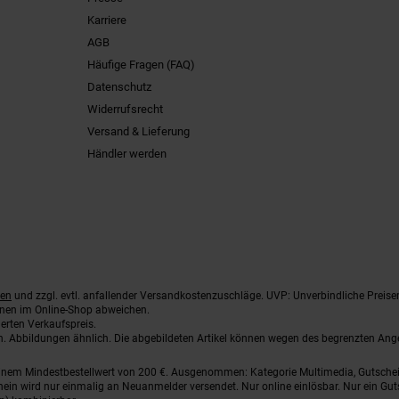
Karriere
AGB
Häufige Fragen (FAQ)
Datenschutz
Widerrufsrecht
Versand & Lieferung
Händler werden
ten
und zzgl. evtl. anfallender Versandkostenzuschläge. UVP: Unverbindliche Preise
nnen im Online-Shop abweichen.
erten Verkaufspreis.
ten. Abbildungen ähnlich. Die abgebildeten Artikel können wegen des begrenzten An
einem Mindestbestellwert von 200 €. Ausgenommen: Kategorie Multimedia, Gutsche
ein wird nur einmalig an Neuanmelder versendet. Nur online einlösbar. Nur ein Gut