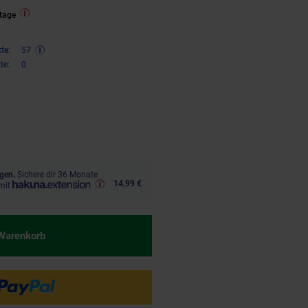
tage
te:
57
te:
0
ren 36 Prozent, 114,
€ Sternchen
95
gen.
Sichere dir 36 Monate
14,99 €
mit
 Warenkorb