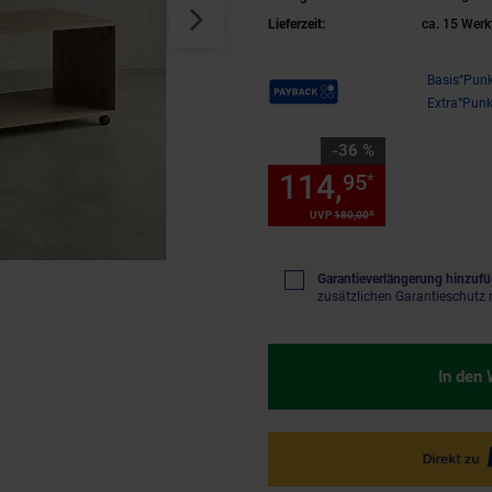
Lieferzeit:
ca. 15 Werk
Payback Punkte
Basis°Punk
Extra°Punk
Sie Sparen 36 Prozent,
-36 %
114,
Sie Spa
95
*
*
UVP
180,
00
UVP : 180,
00
€
Garantieverlängerung hinzufü
zusätzlichen Garantieschutz 
In den