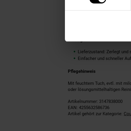
Lieferumfang
Ein Couchtisch ohne Dekor
Montageanleitung und -mate
Montage
Lieferzustand: Zerlegt und 
Einfacher und schneller Au
Pflegehinweis
Mit feuchtem Tuch, evtl. mit mi
oder lösungsmittelhaltigen Rein
Artikelnummer: 3147838000
EAN: 4255632586736
Artikel gehört zur Kategorie:
Cou