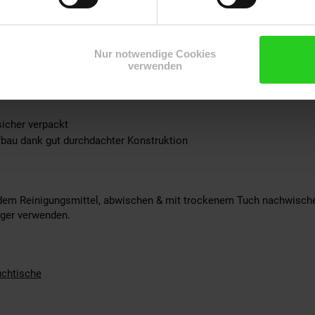
ation
Nur notwendige Cookies
rial inklusive
verwenden
sicher verpackt
fbau dank gut durchdachter Konstruktion
ldem Reinigungsmittel, abwischen & mit trockenem Tuch nachwische
iger verwenden.
chtische