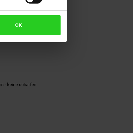
OK
n - keine scharfen