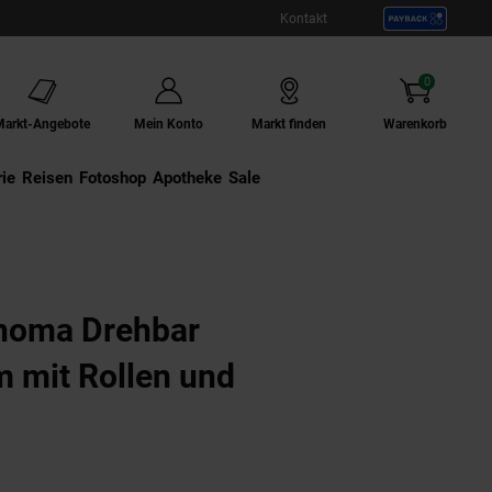
Kontakt
0
Artikel
Markt-Angebote
Mein Konto
Markt finden
Warenkorb
ie
Externer Link:
Reisen
Externer Link:
Fotoshop
Externer Link:
Apotheke
Sale
noma Drehbar
 mit Rollen und