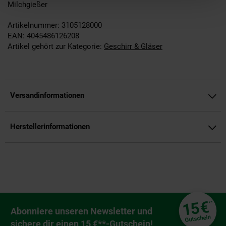
Milchgießer
Artikelnummer: 3105128000
EAN: 4045486126208
Artikel gehört zur Kategorie:
Geschirr & Gläser
Versandinformationen
Herstellerinformationen
Fußzeile
€
15
**
Newsletter Anmeldung
Abonniere unseren Newsletter und
Gutschein
sichere dir einen 15 €**-Gutschein!