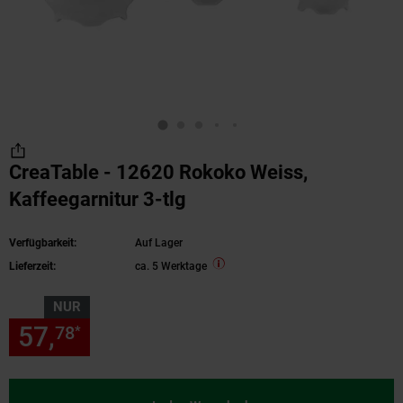
CreaTable - 12620 Rokoko Weiss,
Kaffeegarnitur 3-tlg
Verfügbarkeit:
Auf Lager
Lieferzeit:
ca. 5 Werktage
NUR
57,
nur 57,
€ Sternchen Fußn
78
78
*