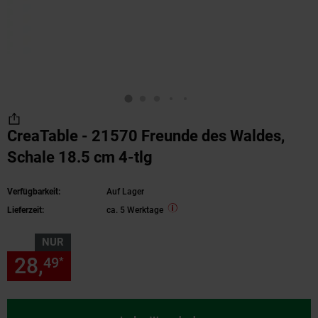
CreaTable - 21570 Freunde des Waldes,
Schale 18.5 cm 4-tlg
Verfügbarkeit:
Auf Lager
Lieferzeit:
ca. 5 Werktage
NUR
28,
nur 28,
€ Sternchen Fußn
49
49
*