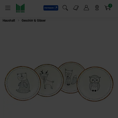
0
Payback
Markt-Angebote
Artikel
Menü
Suchfeld einblenden
Mein Konto
Markt finden
Warenkorb
Haushalt
Geschirr & Gläser
CreaTable - 21570 Freunde des Waldes, Schale