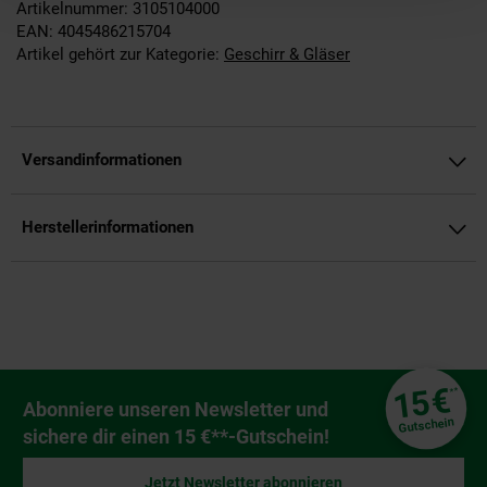
Artikelnummer: 3105104000
EAN: 4045486215704
Artikel gehört zur Kategorie:
Geschirr & Gläser
Versandinformationen
Herstellerinformationen
Fußzeile
€
15
**
Newsletter Anmeldung
Abonniere unseren Newsletter und
Gutschein
sichere dir einen 15 €**-Gutschein!
Jetzt Newsletter abonnieren