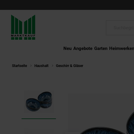
Schließen
Suche:
Neu
Angebote
Garten
Heimwerke
Startseite
Haushalt
Geschirr & Gläser
CreaTable - 21910 Allroun