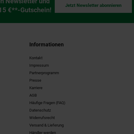
n Newsletter und
Jetzt Newsletter abonnieren
ng
 15 €**-Gutschein!
Informationen
Kontakt
Impressum
Partnerprogramm
Presse
Karriere
AGB
Häufige Fragen (FAQ)
Datenschutz
Widerrufsrecht
Versand & Lieferung
Händler werden