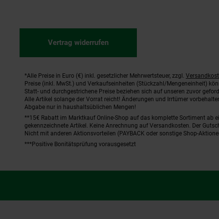
Vertrag widerrufen
*Alle Preise in Euro (€) inkl. gesetzlicher Mehrwertsteuer, zzgl.
Versandkos
Fußnoten
Preise (inkl. MwSt.) und Verkaufseinheiten (Stückzahl/Mengeneinheit) kö
Statt- und durchgestrichene Preise beziehen sich auf unseren zuvor geford
Alle Artikel solange der Vorrat reicht! Änderungen und Irrtümer vorbehal
Abgabe nur in haushaltsüblichen Mengen!
**15€ Rabatt im Marktkauf Online-Shop auf das komplette Sortiment ab 
gekennzeichnete Artikel. Keine Anrechnung auf Versandkosten. Der Gutsch
Nicht mit anderen Aktionsvorteilen (PAYBACK oder sonstige Shop-Aktione
***Positive Bonitätsprüfung vorausgesetzt