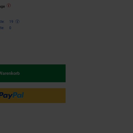
age
te:
19
te:
0
€ Sternchen Fußnote, Details am
 Warenkorb