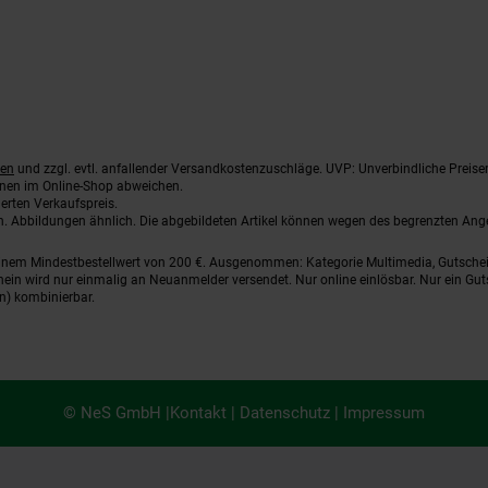
ten
und zzgl. evtl. anfallender Versandkostenzuschläge. UVP: Unverbindliche Preise
nnen im Online-Shop abweichen.
erten Verkaufspreis.
ten. Abbildungen ähnlich. Die abgebildeten Artikel können wegen des begrenzten An
einem Mindestbestellwert von 200 €. Ausgenommen: Kategorie Multimedia, Gutsche
ein wird nur einmalig an Neuanmelder versendet. Nur online einlösbar. Nur ein Gut
n) kombinierbar.
© NeS GmbH |
Kontakt
|
Datenschutz
|
Impressum