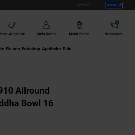
Kontakt
0
Artikel
Markt-Angebote
Mein Konto
Markt finden
Warenkorb
ie
Externer Link:
Reisen
Externer Link:
Fotoshop
Externer Link:
Apotheke
Sale
910 Allround
uddha Bowl 16