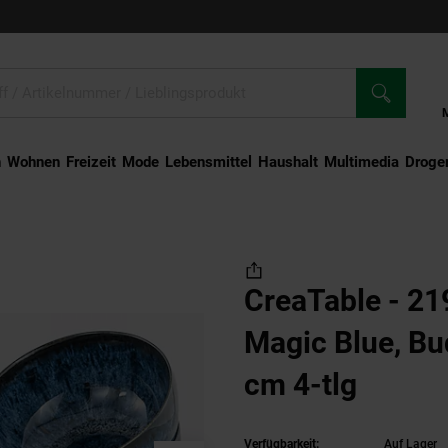
n
Wohnen
Freizeit
Mode
Lebensmittel
Haushalt
Multimedia
Droger
d Magic Blue, Buddha Bowl 16 cm 4-tlg
CreaTable - 21
Magic Blue, B
cm 4-tlg
Verfügbarkeit:
Auf Lager