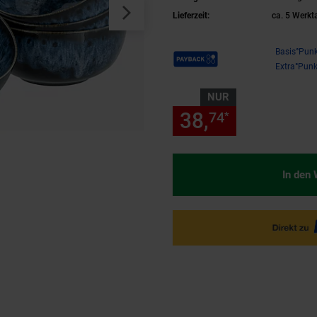
Lieferzeit:
ca. 5 Werkt
Payback Punkte
Basis°Punk
Extra°Punk
NUR
38,
nur 38,
74
74
*
In den